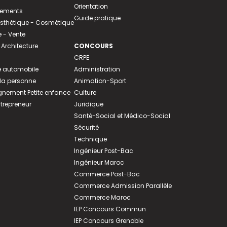
Orientation
tements
Guide pratique
 Esthétique - Cosmétique
- Vente
 Architecture
CONCOURS
CRPE
 automobile
Administration
 la personne
Animation-Sport
ement Petite enfance
Culture
ntrepreneur
Juridique
Santé-Social et Médico-Social
Sécurité
Technique
Ingénieur Post-Bac
Ingénieur Maroc
Commerce Post-Bac
Commerce Admission Parallèle
Commerce Maroc
IEP Concours Commun
IEP Concours Grenoble