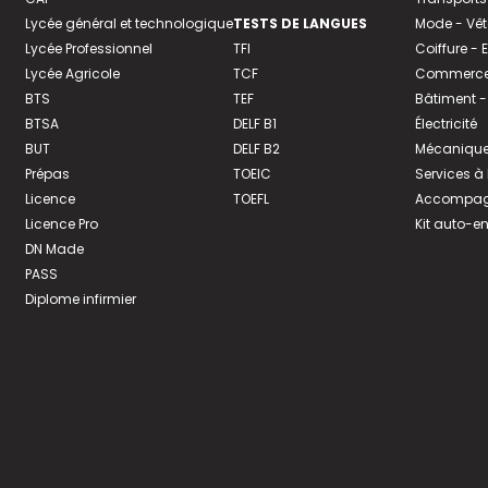
Lycée général et technologique
TESTS DE LANGUES
Mode - Vê
Lycée Professionnel
TFI
Coiffure -
Lycée Agricole
TCF
Commerce 
BTS
TEF
Bâtiment -
BTSA
DELF B1
Électricité
BUT
DELF B2
Mécanique
Prépas
TOEIC
Services à
Licence
TOEFL
Accompagn
Licence Pro
Kit auto-e
DN Made
PASS
Diplome infirmier