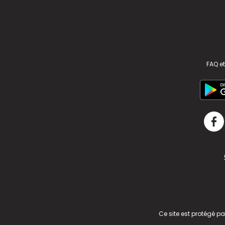
FAQ et
v2.311.4 US
Ce site est protégé p