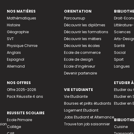
NOS MATIÈRES
ORIENTATION
BIBLIOTH
Mathématiques
Parcoursup
Droit-Eco
Histoire
Découvrir les diplômes
Littératur
Géographie
Découvrir les formations
Sciences
SVT
Découvrir les métiers
Arts-Desig
Physique Chimie
Découvrir les écoles
Santé
Anglais
Ecole de commerce
Social
Espagnol
Ecole de design
Sport
Allemand
Ecole d’ingénieur
Langues
Devenir partenaire
NOS OFFRES
ETUDIER À
Offre 2025-2026
VIE ETUDIANTE
Etudier a
Pack Réussite 4 ans
Vie Etudiante
Etudier en 
Bourses et prêts étudiants
Etudier en
Logement Etudiant
REUSSITE SCOLAIRE
Jobs Etudiant et Alternance
Ecole Primaire
BIBLIOTH
sion
Trouve ton job saisonnier
Collège
Cuisine
CAP
Transports