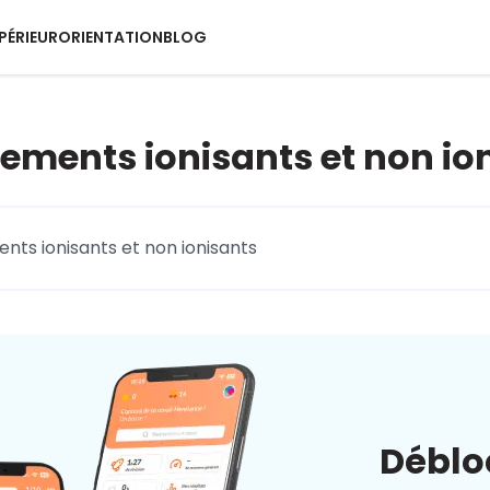
PÉRIEUR
ORIENTATION
BLOG
ments ionisants et non ion
ts ionisants et non ionisants
Déblo