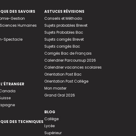
EQUE DES SAVOIRS
ASTUCES RÉVISIONS
nomie-Gestion
Conseils et Méthodo
e-Sciences Humaines
Sujets probables Brevet
Sujets Probables Bac
n-Spectacle
Sujets corrigés Brevet
Sujets corrigés Bac
Corrigés Bac de Français
Calendrier Parcoursup 2026
Calendrier vacances scolaires
Orientation Post Bac
Orientation Post Collège
 L’ÉTRANGER
Mon master
u Canada
Grand Oral 2026
Suisse
 Espagne
BLOG
Collège
EQUE DES TECHNIQUES
Lycée
Supérieur