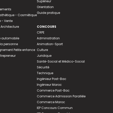
Supérieur
Orientation
tements
Guide pratique
 Esthétique - Cosmétique
- Vente
 Architecture
CONCOURS
CRPE
 automobile
Administration
 la personne
Animation-Sport
ement Petite enfance
Culture
ntrepreneur
Juridique
Santé-Social et Médico-Social
Sécurité
Technique
Ingénieur Post-Bac
Ingénieur Maroc
Commerce Post-Bac
Commerce Admission Parallèle
Commerce Maroc
IEP Concours Commun