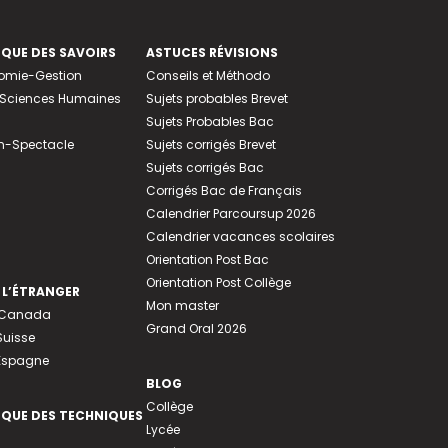
EQUE DES SAVOIRS
ASTUCES RÉVISIONS
nomie-Gestion
Conseils et Méthodo
e-Sciences Humaines
Sujets probables Brevet
Sujets Probables Bac
n-Spectacle
Sujets corrigés Brevet
Sujets corrigés Bac
Corrigés Bac de Français
Calendrier Parcoursup 2026
Calendrier vacances scolaires
Orientation Post Bac
Orientation Post Collège
 L’ÉTRANGER
Mon master
u Canada
Grand Oral 2026
Suisse
 Espagne
BLOG
Collège
EQUE DES TECHNIQUES
Lycée