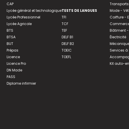
CAP
Transports
Lycée général et technologique
TESTS DE LANGUES
Mode - Vê
Lycée Professionnel
TFI
Coiffure -
Lycée Agricole
TCF
Commerce 
BTS
TEF
Bâtiment -
BTSA
DELF B1
Électricité
BUT
DELF B2
Mécanique
Prépas
TOEIC
Services à
Licence
TOEFL
Accompagn
Licence Pro
Kit auto-e
DN Made
PASS
Diplome infirmier