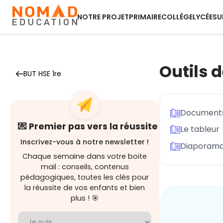
NOTRE PROJET
PRIMAIRE
COLLÈGE
LYCÉE
SU
Outils 
BUT HSE 1re
Documents
💌 Premier pas vers la réussite
Le tableur
Inscrivez-vous à notre newsletter !
Diaporama
Chaque semaine dans votre boite
mail : conseils, contenus
pédagogiques, toutes les clés pour
la réussite de vos enfants et bien
plus ! 🎯