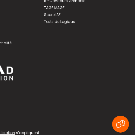
IEP Concours Grenoble
TAGE MAGE
Score IAE
Tests de Logique
tialité
s
ilisation
s’appliquent.