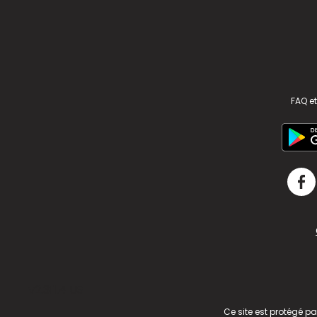
FAQ et
v2.311.4 US
Ce site est protégé p