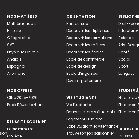
NOS MATIÈRES
ORIENTATION
BIBLIOTH
Mathématiques
Parcoursup
Droit-Eco
Histoire
Découvrir les diplômes
Littératur
Géographie
Découvrir les formations
Sciences
SVT
Découvrir les métiers
Arts-Desig
Physique Chimie
Découvrir les écoles
Santé
Anglais
Ecole de commerce
Social
Espagnol
Ecole de design
Sport
Allemand
Ecole d’ingénieur
Langues
Devenir partenaire
NOS OFFRES
ETUDIER À
Offre 2025-2026
VIE ETUDIANTE
Etudier a
Pack Réussite 4 ans
Vie Etudiante
Etudier en 
Bourses et prêts étudiants
Etudier en
Logement Etudiant
REUSSITE SCOLAIRE
Jobs Etudiant et Alternance
Ecole Primaire
BIBLIOTH
sion
Trouve ton job saisonnier
Collège
Cuisine