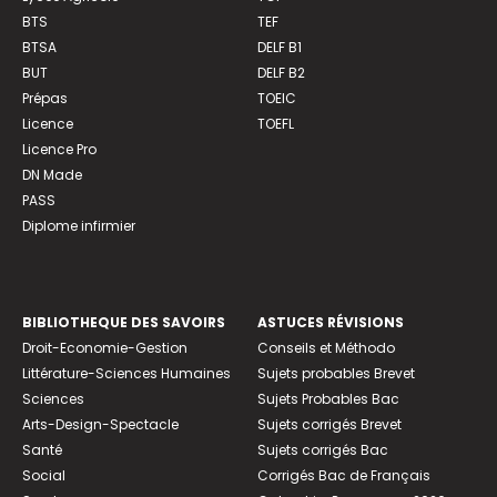
BTS
TEF
BTSA
DELF B1
BUT
DELF B2
Prépas
TOEIC
Licence
TOEFL
Licence Pro
DN Made
PASS
Diplome infirmier
BIBLIOTHEQUE DES SAVOIRS
ASTUCES RÉVISIONS
Droit-Economie-Gestion
Conseils et Méthodo
Littérature-Sciences Humaines
Sujets probables Brevet
Sciences
Sujets Probables Bac
Arts-Design-Spectacle
Sujets corrigés Brevet
Santé
Sujets corrigés Bac
Social
Corrigés Bac de Français