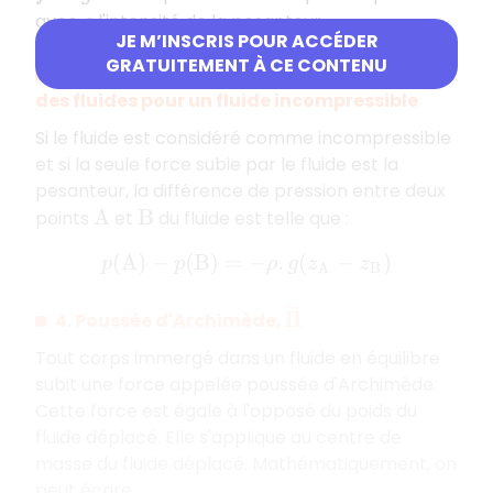
avec
l'intensité de la pesanteur.
g
JE M’INSCRIS POUR ACCÉDER
GRATUITEMENT À CE CONTENU
3. Relation fondamentale de la statique
des fluides pour un fluide incompressible
Si le fluide est considéré comme incompressible
et si la seule force subie par le fluide est la
pesanteur, la différence de pression entre deux
points
et
du fluide est telle que :
A
B
p
(
A
)
−
p
(
B
)
=
−
ρ
.
g
(
z
A
−
z
B
)
Π
→
4. Poussée d'Archimède,
Tout corps immergé dans un fluide en équilibre
subit une force appelée poussée d'Archimède.
Cette force est égale à l'opposé du poids du
fluide déplacé. Elle s'applique au centre de
masse du fluide déplacé. Mathématiquement, on
peut écrire :