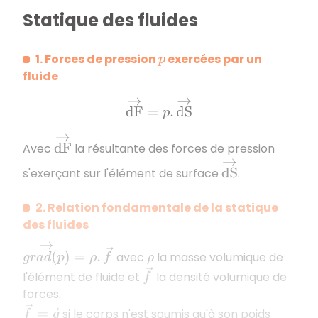
Statique des fluides
1. Forces de pression
exercées par un
p
fluide
d
F
→
=
p
.
d
S
→
d
F
→
Avec
la résultante des forces de pression
d
S
→
s'exerçant sur l'élément de surface
.
2. Relation fondamentale de la statique
des fluides
g
r
a
d
(
p
)
→
=
ρ
.
f
→
avec
la masse volumique de
ρ
f
→
l'élément de fluide et
la densité volumique de
forces.
f
→
=
g
→
si le corps n'est soumis qu'à son poids