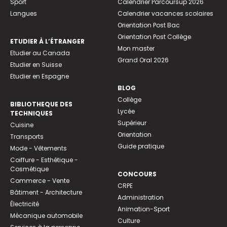
Sport
Calendrier Parcoursup 2026
Langues
Calendrier vacances scolaires
Orientation Post Bac
Orientation Post Collège
ETUDIER À L’ÉTRANGER
Mon master
Etudier au Canada
Grand Oral 2026
Etudier en Suisse
Etudier en Espagne
BLOG
Collège
BIBLIOTHEQUE DES
Lycée
TECHNIQUES
Supérieur
Cuisine
Orientation
Transports
Guide pratique
Mode - Vêtements
Coiffure - Esthétique -
Cosmétique
CONCOURS
Commerce - Vente
CRPE
Bâtiment - Architecture
Administration
Électricité
Animation-Sport
Mécanique automobile
Culture