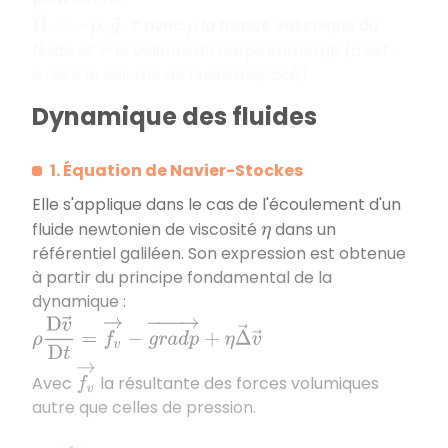
Π
→
=
−
ρ
.
g
→
.
τ
avec
la masse volumique du
ρ
fluide et
le volume du corps immergé (c'est-
τ
→
à-dire le volume de fluide déplacé).
Dynamique des fluides
1. Équation de Navier-Stockes
Elle s'applique dans le cas de l'écoulement d'un
fluide newtonien de viscosité
dans un
η
référentiel galiléen. Son expression est obtenue
à partir du principe fondamental de la
dynamique :
ρ
D
v
→
D
t
=
f
v
→
−
g
r
a
d
p
→
+
η
Δ
→
v
→
f
v
→
Avec
la résultante des forces volumiques
autre que celles de pression.