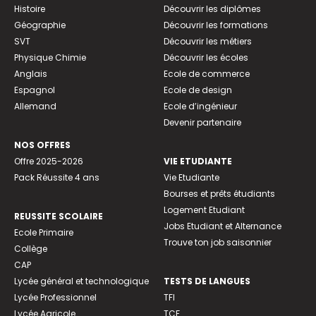
Histoire
Découvrir les diplômes
Géographie
Découvrir les formations
SVT
Découvrir les métiers
Physique Chimie
Découvrir les écoles
Anglais
Ecole de commerce
Espagnol
Ecole de design
Allemand
Ecole d’ingénieur
Devenir partenaire
NOS OFFRES
Offre 2025-2026
VIE ETUDIANTE
Pack Réussite 4 ans
Vie Etudiante
Bourses et prêts étudiants
Logement Etudiant
REUSSITE SCOLAIRE
Jobs Etudiant et Alternance
Ecole Primaire
Trouve ton job saisonnier
Collège
CAP
Lycée général et technologique
TESTS DE LANGUES
Lycée Professionnel
TFI
Lycée Agricole
TCF