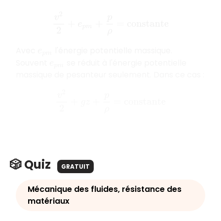
v
2
2
+
e
p
m
+
p
ρ
= constante
Avec
l'énergie potentielle massique.
e
p
m
Souvent
se réduit à l'énergie potentielle
e
p
m
massique de pesanteur seulement. Dans ce cas :
v
2
2
+
g
z
+
p
ρ
= constante
🎲 Quiz
GRATUIT
Mécanique des fluides, résistance des
matériaux