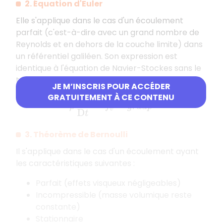
2. Équation d'Euler
Elle s'applique dans le cas d'un écoulement
parfait (c'est-à-dire avec un grand nombre de
Reynolds et en dehors de la couche limite) dans
un référentiel galiléen. Son expression est
identique à l'équation de Navier-Stockes sans le
terme de force volumique de viscosité :
JE M’INSCRIS POUR ACCÉDER
GRATUITEMENT À CE CONTENU
ρ
D
v
→
D
t
=
f
v
→
−
g
r
a
d
p
→
3. Théorème de Bernoulli
Il s'applique dans le cas d'un écoulement ayant
les caractéristiques suivantes :
Parfait (effets visqueux négligeables)
Incompressible (masse volumique reste
constante)
Stationnaire