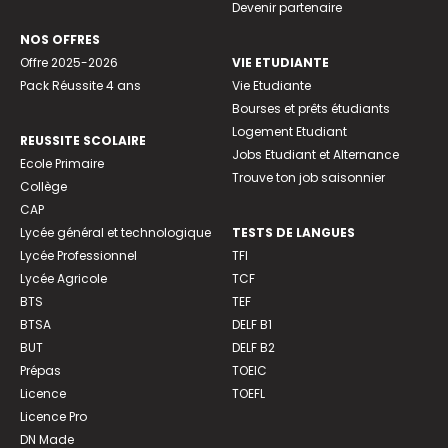
Devenir partenaire
NOS OFFRES
Offre 2025-2026
VIE ETUDIANTE
Pack Réussite 4 ans
Vie Etudiante
Bourses et prêts étudiants
Logement Etudiant
REUSSITE SCOLAIRE
Jobs Etudiant et Alternance
Ecole Primaire
Trouve ton job saisonnier
Collège
CAP
Lycée général et technologique
TESTS DE LANGUES
Lycée Professionnel
TFI
Lycée Agricole
TCF
BTS
TEF
BTSA
DELF B1
BUT
DELF B2
Prépas
TOEIC
Licence
TOEFL
Licence Pro
DN Made