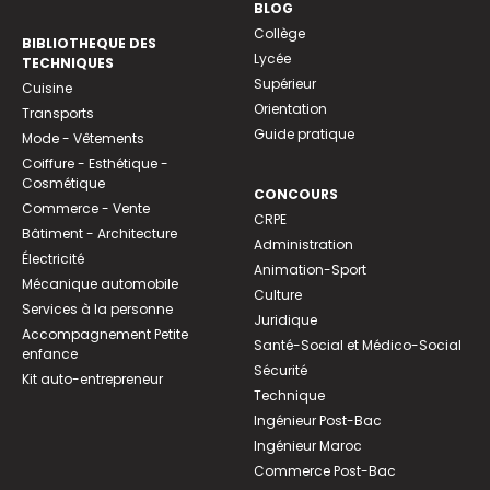
BLOG
Collège
BIBLIOTHEQUE DES
Lycée
TECHNIQUES
Supérieur
Cuisine
Orientation
Transports
Guide pratique
Mode - Vêtements
Coiffure - Esthétique -
Cosmétique
CONCOURS
Commerce - Vente
CRPE
Bâtiment - Architecture
Administration
Électricité
Animation-Sport
Mécanique automobile
Culture
Services à la personne
Juridique
Accompagnement Petite
Santé-Social et Médico-Social
enfance
Sécurité
Kit auto-entrepreneur
Technique
Ingénieur Post-Bac
Ingénieur Maroc
Commerce Post-Bac