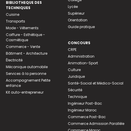
BIBLIOTHEQUE DES
Lycée
TECHNIQUES
Supérieur
Cuisine
Orientation
Transports
Guide pratique
Mode - Vêtements
Coiffure - Esthétique -
Cosmétique
CONCOURS
Commerce - Vente
CRPE
Bâtiment - Architecture
Administration
Électricité
Animation-Sport
Mécanique automobile
Culture
Services à la personne
Juridique
Accompagnement Petite
Santé-Social et Médico-Social
enfance
Sécurité
Kit auto-entrepreneur
Technique
Ingénieur Post-Bac
Ingénieur Maroc
Commerce Post-Bac
Commerce Admission Parallèle
Commerce Maroc