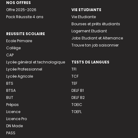
NOS OFFRES
Offre 2025-2026
VIE ETUDIANTE
Pack Réussite 4 ans
Vie Etudiante
Bourses et prêts étudiants
Logement Etudiant
REUSSITE SCOLAIRE
Jobs Etudiant et Alternance
Ecole Primaire
Trouve ton job saisonnier
Collège
CAP
Lycée général et technologique
TESTS DE LANGUES
Lycée Professionnel
TFI
Lycée Agricole
TCF
BTS
TEF
BTSA
DELF B1
BUT
DELF B2
Prépas
TOEIC
Licence
TOEFL
Licence Pro
DN Made
PASS