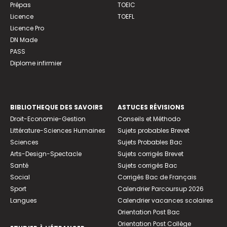
Prépas
TOEIC
Licence
TOEFL
Licence Pro
DN Made
PASS
Diplome infirmier
BIBLIOTHEQUE DES SAVOIRS
ASTUCES RÉVISIONS
Droit-Economie-Gestion
Conseils et Méthodo
Littérature-Sciences Humaines
Sujets probables Brevet
Sciences
Sujets Probables Bac
Arts-Design-Spectacle
Sujets corrigés Brevet
Santé
Sujets corrigés Bac
Social
Corrigés Bac de Français
Sport
Calendrier Parcoursup 2026
Langues
Calendrier vacances scolaires
Orientation Post Bac
Orientation Post Collège