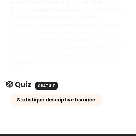
moyenne de
lorsque
augmente de 1.
Y
X
est la
variable explicative
(=prédicteur) et
X
la
variable à expliquer
(=critère).
Y
On ne peut prédire des valeurs de
que pour
Y
des valeurs de
dans l’intervalle qui a servi à
X
construire la droite de régression.
Il n’est pas nécessaire que les variables
et
X
Y
aient la même unité pour calculer la droite de
régression.
🎲 Quiz
GRATUIT
Statistique descriptive bivariée