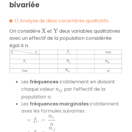
bivariée
1) Analyse de deux caractères qualitatifs
On considère
et
deux variables qualitatives
X
Y
avec un effectif de la population considérée
égal à
.
n
Les
fréquences
s’obtiennent en divisant
chaque valeur
par l’effectif de la
n
i
j
population
.
n
Les
fréquences marginales
s’obtiennent
aves les formules suivantes :
f
i
⋅
=
n
i
⋅
n
f
⋅
j
=
n
⋅
j
n