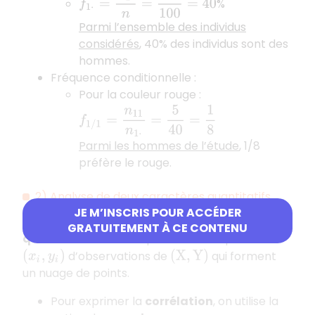
%
Parmi l’ensemble des individus
considérés
, 40% des individus sont des
hommes.
Fréquence conditionnelle :
Pour la couleur rouge :
f
1
/
1
=
n
11
n
1
⋅
=
5
40
=
1
8
Parmi les hommes de l’étude
, 1/8
préfère le rouge.
2) Analyse de deux caractères quantitatifs
JE M’INSCRIS POUR ACCÉDER
On considère
et
deux variables
X
Y
GRATUITEMENT À CE CONTENU
quantitatives
. On dispose de
couples
n
d’observations de
qui forment
(
x
i
,
y
i
)
(
X
,
Y
)
un nuage de points.
Pour exprimer la
corrélation
, on utilise la