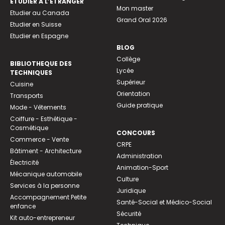
ETUDIER À L’ÉTRANGER
Mon master
Etudier au Canada
Grand Oral 2026
Etudier en Suisse
Etudier en Espagne
BLOG
Collège
BIBLIOTHEQUE DES
Lycée
TECHNIQUES
Supérieur
Cuisine
Orientation
Transports
Guide pratique
Mode - Vêtements
Coiffure - Esthétique -
Cosmétique
CONCOURS
Commerce - Vente
CRPE
Bâtiment - Architecture
Administration
Électricité
Animation-Sport
Mécanique automobile
Culture
Services à la personne
Juridique
Accompagnement Petite
Santé-Social et Médico-Social
enfance
Sécurité
Kit auto-entrepreneur