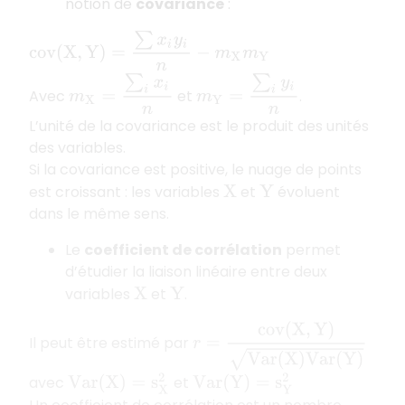
notion de
covariance
:
c
o
v
(
X
,
Y
)
=
∑
x
i
y
i
n
−
m
X
m
Y
m
X
=
∑
i
x
i
n
m
Y
=
∑
i
y
i
n
Avec
et
.
L’unité de la covariance est le produit des unités
des variables.
Si la covariance est positive, le nuage de points
est croissant : les variables
et
évoluent
X
Y
dans le même sens.
Le
coefficient de corrélation
permet
d’étudier la liaison linéaire entre deux
variables
et
.
X
Y
r
=
c
o
v
(
X
,
Y
)
V
a
r
(
X
)
V
a
r
(
Y
)
Il peut être estimé par
avec
et
V
a
r
(
X
)
=
s
X
2
V
a
r
(
Y
)
=
s
Y
2