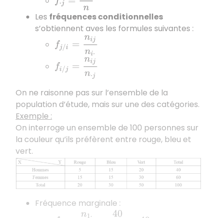
Les
fréquences conditionnelles
s’obtiennent aves les formules suivantes :
f
j
/
i
=
n
i
j
n
i
⋅
f
i
/
j
=
n
i
j
n
⋅
j
On ne raisonne pas sur l’ensemble de la
population d’étude, mais sur une des catégories.
Exemple :
On interroge un ensemble de 100 personnes sur
la couleur qu’ils préfèrent entre rouge, bleu et
vert.
Fréquence marginale :
f
1
⋅
=
n
1
⋅
n
=
40
100
=
40