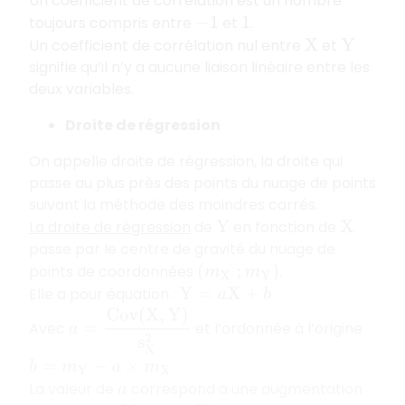
Un coefficient de corrélation est un nombre
toujours compris entre
et
.
−
1
1
Un coefficient de corrélation nul entre
et
X
Y
signifie qu’il n’y a aucune liaison linéaire entre les
deux variables.
Droite de régression
On appelle droite de régression, la droite qui
passe au plus près des points du nuage de points
suivant la méthode des moindres carrés.
La droite de régression
de
en fonction de
Y
X
passe par le centre de gravité du nuage de
points de coordonnées
.
(
m
X
;
m
Y
)
Elle a pour équation :
Y
=
a
X
+
b
a
=
C
o
v
(
X
,
Y
)
s
X
2
Avec
et l’ordonnée à l’origine
.
b
=
m
Y
−
a
×
m
X
La valeur de
correspond à une augmentation
a