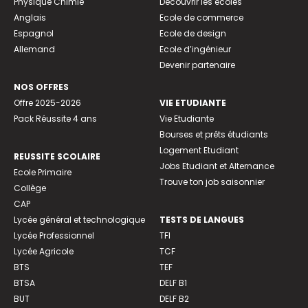
Physique Chimie
Découvrir les écoles
Anglais
Ecole de commerce
Espagnol
Ecole de design
Allemand
Ecole d’ingénieur
Devenir partenaire
NOS OFFRES
Offre 2025-2026
VIE ETUDIANTE
Pack Réussite 4 ans
Vie Etudiante
Bourses et prêts étudiants
Logement Etudiant
REUSSITE SCOLAIRE
Jobs Etudiant et Alternance
Ecole Primaire
Trouve ton job saisonnier
Collège
CAP
Lycée général et technologique
TESTS DE LANGUES
Lycée Professionnel
TFI
Lycée Agricole
TCF
BTS
TEF
BTSA
DELF B1
BUT
DELF B2