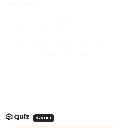
On a alors :
∫
1
e
2
u
1
+
u
d
u
=
∫
1
e
1
d
u
−
∫
1
e
2
1
1
+
u
d
u
=
[
u
]
1
e
2
−
[
ln
(
1
+
u
)
]
1
e
2
.
Donc :
I
=
1
2
(
e
2
−
1
−
ln
(
1
+
e
2
)
+
ln
(
2
)
)
.
🎲 Quiz
GRATUIT