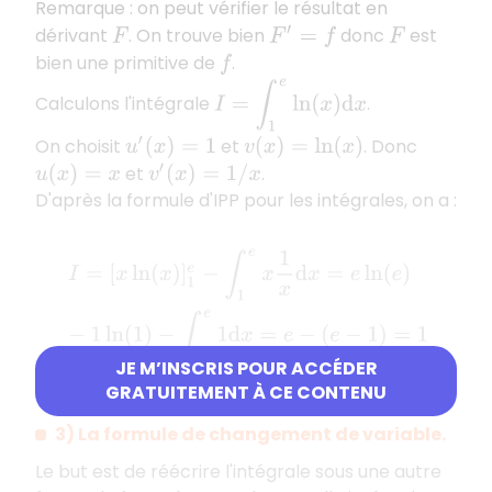
Remarque : on peut vérifier le résultat en
dérivant
. On trouve bien
donc
est
F
F
′
=
f
F
bien une primitive de
.
f
I
=
∫
1
e
ln
(
x
)
d
x
Calculons l'intégrale
.
On choisit
et
. Donc
u
′
(
x
)
=
1
v
(
x
)
=
ln
(
x
)
et
.
u
(
x
)
=
x
v
′
(
x
)
=
1
/
x
D'après la formule d'IPP pour les intégrales, on a :
I
=
[
x
ln
(
x
)
]
1
e
−
∫
1
e
x
1
x
d
x
=
e
ln
(
e
)
−
1
ln
(
1
)
−
∫
1
e
1
d
x
=
e
−
(
e
−
1
)
JE M’INSCRIS POUR ACCÉDER
.
GRATUITEMENT À CE CONTENU
3) La formule de changement de variable.
Le but est de réécrire l'intégrale sous une autre