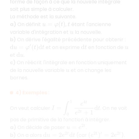
forme de façon à ce que la nouvelle intégrale
soit plus simple à calculer.
La méthode est la suivante.
a)
On définit
,
étant l'ancienne
u
=
φ
(
t
)
t
variable d'intégration et
la nouvelle.
u
b)
On dérive l'égalité précédente pour obtenir :
et on exprime
en fonction de
d
u
=
φ
′
(
t
)
d
t
d
t
u
et
.
d
u
c)
On réécrit l'intégrale en fonction uniquement
de la nouvelle variable
et on change les
u
bornes.
4) Exemples :
I
=
∫
0
1
e
4
t
e
2
t
+
1
d
t
On veut calculer
. On ne voit
pas de primitive de la fonction à intégrer.
a)
On décide de poser
.
u
=
e
2
t
b)
On a alors
(car
).
d
u
=
2
e
2
t
d
t
(
e
2
t
)
′
=
2
e
2
t