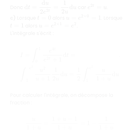
d
t
=
d
u
2
e
2
t
=
1
2
u
d
u
Donc
car
.
e
2
t
=
u
c)
Lorsque
alors
. Lorsque
u
=
e
2
×
0
=
1
t
=
0
alors
.
u
=
e
2
×
1
=
e
2
t
=
1
L'intégrale s'écrit :
I
=
∫
0
1
e
4
t
e
2
t
+
1
d
t
=
∫
1
e
2
u
2
u
+
1
1
2
u
d
u
=
1
2
∫
1
e
2
u
1
+
u
d
u
.
Pour calculer l'intégrale, on décompose la
fraction :
u
1
+
u
=
1
+
u
−
1
1
+
u
=
1
−
1
1
+
u