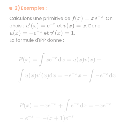
2) Exemples :
Calculons une primitive de
. On
f
(
x
)
=
x
e
−
x
choisit
et
. Donc
u
′
(
x
)
=
e
−
x
v
(
x
)
=
x
et
.
u
(
x
)
=
−
e
−
x
v
′
(
x
)
=
1
La formule d'IPP donne :
F
(
x
)
=
∫
x
e
−
x
d
x
=
u
(
x
)
v
(
x
)
−
∫
u
(
x
)
v
′
(
x
)
d
x
=
−
e
−
x
x
−
∫
−
e
−
x
F
(
x
)
=
−
x
e
−
x
+
∫
e
−
x
d
x
=
−
x
e
−
x
−
e
−
x
=
−
(
x
+
1
)
e
−
x
.