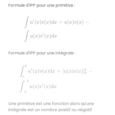
Formule d'IPP pour une primitive :
∫
u
′
(
x
)
v
(
x
)
d
x
=
u
(
x
)
v
(
x
)
−
∫
u
(
x
)
v
′
(
x
)
d
x
.
Formule d'IPP pour une intégrale :
∫
a
b
u
′
(
x
)
v
(
x
)
d
x
=
[
u
(
x
)
v
(
x
)
]
a
b
−
∫
a
b
u
(
x
)
v
′
(
x
)
d
x
.
Une primitive est une fonction alors qu'une
intégrale est un nombre positif ou négatif.