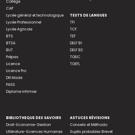
Collège
CAP
Lycée général et technologique
TESTS DE LANGUES
Lycée Professionnel
TFI
Lycée Agricole
TCF
BTS
TEF
BTSA
DELF B1
BUT
DELF B2
Prépas
TOEIC
Licence
TOEFL
Licence Pro
DN Made
PASS
Diplome infirmier
BIBLIOTHEQUE DES SAVOIRS
ASTUCES RÉVISIONS
Droit-Economie-Gestion
Conseils et Méthodo
Littérature-Sciences Humaines
Sujets probables Brevet