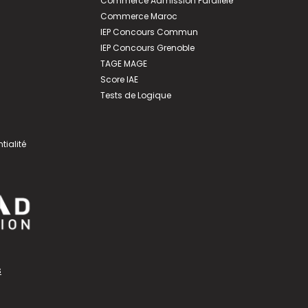
Commerce Admission Parallèle
Commerce Maroc
IEP Concours Commun
IEP Concours Grenoble
TAGE MAGE
Score IAE
Tests de Logique
tialité
s