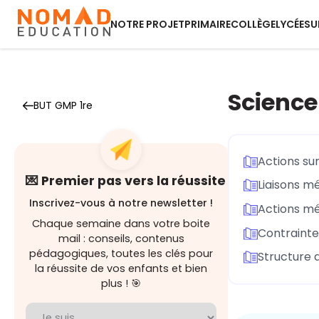
NOTRE PROJET
PRIMAIRE
COLLÈGE
LYCÉE
SU
Science
BUT GMP 1re
Actions su
💌 Premier pas vers la réussite
Liaisons m
Inscrivez-vous à notre newsletter !
Actions mé
Chaque semaine dans votre boite
Contrainte
mail : conseils, contenus
pédagogiques, toutes les clés pour
Structure 
la réussite de vos enfants et bien
plus ! 🎯