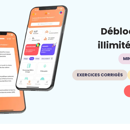
Déblo
illimit
MI
EXERCICES CORRIGÉS