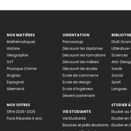
NOS MATIÈRES
ORIENTATION
BIBLIOTH
Mathématiques
Parcoursup
Droit-Eco
Histoire
Découvrir les diplômes
Littératur
Géographie
Découvrir les formations
Sciences
SVT
Découvrir les métiers
Arts-Desig
Physique Chimie
Découvrir les écoles
Santé
Anglais
Ecole de commerce
Social
Espagnol
Ecole de design
Sport
Allemand
Ecole d’ingénieur
Langues
Devenir partenaire
NOS OFFRES
ETUDIER À
Offre 2025-2026
VIE ETUDIANTE
Etudier a
Pack Réussite 4 ans
Vie Etudiante
Etudier en 
Bourses et prêts étudiants
Etudier en