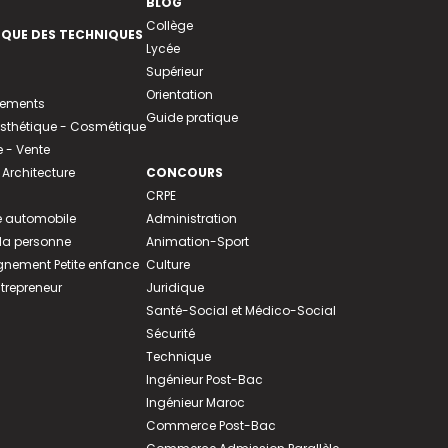
BLOG
Collège
EQUE DES TECHNIQUES
Lycée
Supérieur
Orientation
tements
Guide pratique
 Esthétique - Cosmétique
- Vente
 Architecture
CONCOURS
CRPE
 automobile
Administration
 la personne
Animation-Sport
ement Petite enfance
Culture
ntrepreneur
Juridique
Santé-Social et Médico-Social
Sécurité
Technique
Ingénieur Post-Bac
Ingénieur Maroc
Commerce Post-Bac