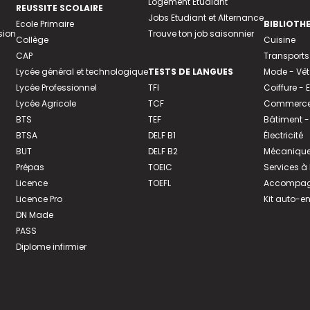
Logement Etudiant
REUSSITE SCOLAIRE
Jobs Etudiant et Alternance
Ecole Primaire
BIBLIOTH
sion
Trouve ton job saisonnier
Collège
Cuisine
CAP
Transports
Lycée général et technologique
TESTS DE LANGUES
Mode - Vê
Lycée Professionnel
TFI
Coiffure -
Lycée Agricole
TCF
Commerce 
BTS
TEF
Bâtiment -
BTSA
DELF B1
Électricité
BUT
DELF B2
Mécanique
Prépas
TOEIC
Services à
Licence
TOEFL
Accompagn
Licence Pro
Kit auto-e
DN Made
PASS
Diplome infirmier