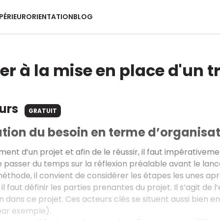
PÉRIEUR
ORIENTATION
BLOG
er à la mise en place d'un t
ours
GRATUIT
ation du besoin en terme d’organisa
ent d’un projet et afin de le réussir, il faut impérativeme
 passer du temps sur la réflexion préalable avant le lanc
éthode, il convient de considérer les étapes les unes aprè
il faut définir les parties prenantes du projet. Il s’agit 
in dans ce projet. Ces acteurs clés se situent aussi bien e
par exemple).