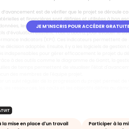
vi d’avancement est de vérifier que le projet se déroule 
rielles et financières sont définies et utilisées à bon escien
 données, les analyser et mettre en place des actions corr
JE M’INSCRIS POUR ACCÉDER GRATUIT
ils d’évaluation existent. Tout d’abord, pour évaluer le suivi
ormance Indicators
(KPI). Ces indicateurs permettent de 
e décision adaptée. Ensuite, il y a les logiciels de gesti
és indispensables pour gérer efficacement le projet du déb
 grâce à des outils comme le diagramme de Gantt, la gesti
uilles de temps permettent de visualiser l'état d'avance
acun des membres de l'équipe projet.
uer un suivi régulier de la progression du projet permet d
s, les ressources, les coûts et les objectifs définis au dém
ATUIT
à la mise en place d'un travail
Participer à la m