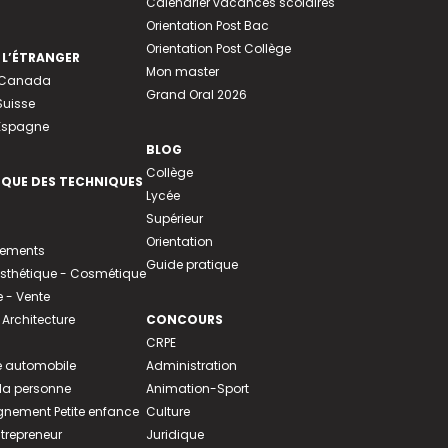
Calendrier vacances scolaires
Orientation Post Bac
Orientation Post Collège
 L’ÉTRANGER
Mon master
u Canada
Grand Oral 2026
Suisse
 Espagne
BLOG
Collège
EQUE DES TECHNIQUES
Lycée
Supérieur
Orientation
tements
Guide pratique
 Esthétique - Cosmétique
- Vente
 Architecture
CONCOURS
CRPE
 automobile
Administration
 la personne
Animation-Sport
ement Petite enfance
Culture
ntrepreneur
Juridique