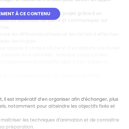
t ordonnancer les tâches du projet grâce à un
EMENT À CE CONTENU
alisés ou dépassés, de suivre et communiquer sur
ches.
ise les différentes phases et les tâches à effectuer,
lider les étapes.
isque associé à chaque tâche et d’en déduire une durée
e peuvent être identifiés : humains, coûts cachés,
 conséquences potentielles liées à ces risques en
e les livrables du projet ont bien été identifiés.
, il est impératif d’en organiser afin d’échanger, plus
els, notamment pour atteindre les objectifs fixés et
 maîtriser les techniques d'animation et de connaître
 sa préparation.