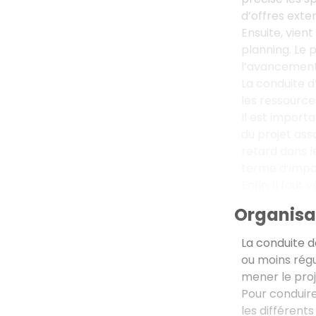
d’offres exte
Ensuite, vient
planning. Le 
l’avancement 
La conduite d
les ressource
Il est import
du projet ass
retard dans l
terme d’impac
Enfin, il faut
Organisat
La conduite de
ou moins régu
mener le proj
Pour conduire
les différents