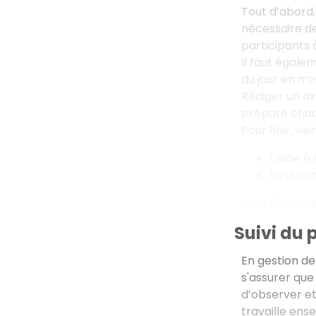
Tout d’abord, 
nécessaire de
participants 
Il faut égale
du jour en n’
Rédiger un
or
prépare chacun
Pour finir, vi
L’aide à 
La struc
Pour finir, il
Suivi du 
En gestion de
s'assurer que
d’observer et
travaille ense