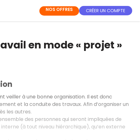
NOS OFFRES
CRÉER UN COMPTE
ravail en mode « projet »
tion
nt veiller à une bonne organisation. Il est donc
ement et la conduite des travaux. Afin d’organiser un
s les autres.
de l’ensemble des personnes qui seront impliquées de
n interne (à tout niveau hiérarchique), qu’en externe