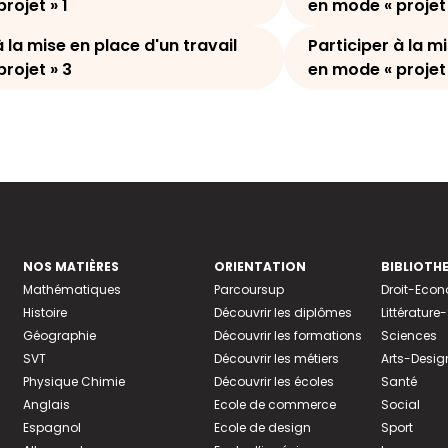
rojet » 1
en mode « projet 
à la mise en place d'un travail
Participer à la m
rojet » 3
en mode « projet
NOS MATIÈRES
ORIENTATION
BIBLIOTH
Mathématiques
Parcoursup
Droit-Eco
Histoire
Découvrir les diplômes
Littératur
Géographie
Découvrir les formations
Sciences
SVT
Découvrir les métiers
Arts-Desig
Physique Chimie
Découvrir les écoles
Santé
Anglais
Ecole de commerce
Social
Espagnol
Ecole de design
Sport