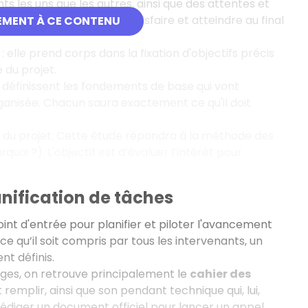
ts les uns que les autres, ainsi que des attentes et
nts profils afin de les satisfaire et atteindre au final
EMENT À CE CONTENU
 elle prend corps dans la fixation d'objectifs précis
é du projet.
ls définissent les fondements de base qui vont
ganisée. Chacun saura exactement ce qu'il doit
t du projet. Cette étude répondra à la méthode des
 ?). L'objectif est d’évaluer l’intérêt pour
anification de tâches
oint d'entrée pour planifier et piloter l'avancement
à ce qu’il soit compris par tous les intervenants, un
nt définis.
rges, on retrouve principalement le
cahier des
t remplir, ainsi que son pendant technique qui, lui,
rédiger un document officiel pour lancer un appel