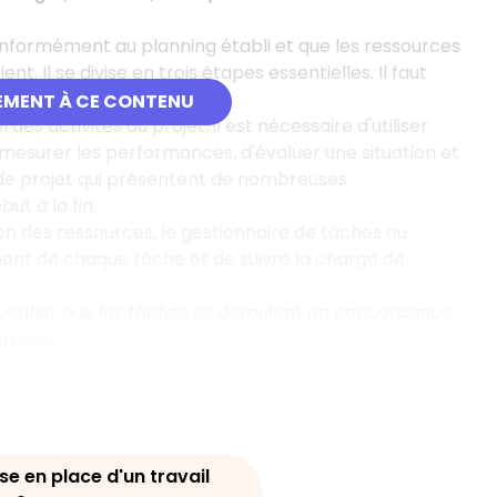
conformément au planning établi et que les ressources
t. Il se divise en trois étapes essentielles. Il faut
ectives si besoin en est.
EMENT À CE CONTENU
 des activités du projet, il est nécessaire d'utiliser
mesurer les performances, d'évaluer une situation et
on de projet qui présentent de nombreuses
ut à la fin.
on des ressources, le gestionnaire de tâches ou
ment de chaque tâche et de suivre la charge de
e vérifier que les tâches se déroulent en concordance
arrage.
ise en place d'un travail