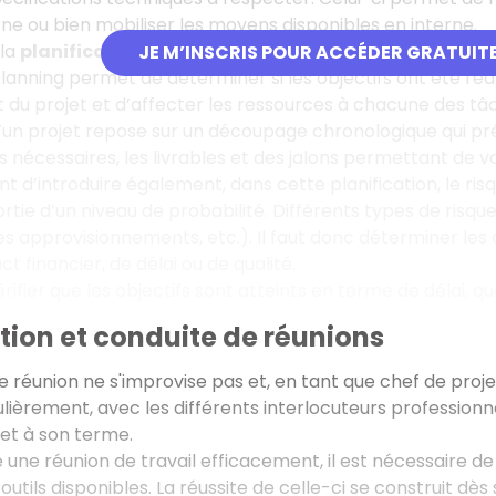
rne ou bien mobiliser les moyens disponibles en interne.
 la
planification du projet
. Elle consiste à déterminer e
JE M’INSCRIS POUR ACCÉDER GRATUIT
planning permet de déterminer si les objectifs ont été ré
du projet et d’affecter les ressources à chacune des tâ
’un projet repose sur un découpage chronologique qui préc
s nécessaires, les livrables et des jalons permettant de va
ant d’introduire également, dans cette planification, le r
ortie d’un niveau de probabilité. Différents types de risqu
es approvisionnements, etc.). Il faut donc déterminer les
t financier, de délai ou de qualité.
 vérifier que les objectifs sont atteints en terme de délai, qu
ion et conduite de réunions
 réunion ne s'improvise pas et, en tant que chef de projet
lièrement, avec les différents interlocuteurs professionn
et à son terme.
 une réunion de travail efficacement, il est nécessaire de
 outils disponibles. La réussite de celle-ci se construit dès