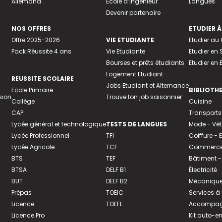
Allemand
Ecole d’ingénieur
Langues
Devenir partenaire
NOS OFFRES
ETUDIER À
Offre 2025-2026
VIE ETUDIANTE
Etudier a
Pack Réussite 4 ans
Vie Etudiante
Etudier en 
Bourses et prêts étudiants
Etudier en
Logement Etudiant
REUSSITE SCOLAIRE
Jobs Etudiant et Alternance
Ecole Primaire
BIBLIOTH
sion
Trouve ton job saisonnier
Collège
Cuisine
CAP
Transports
Lycée général et technologique
TESTS DE LANGUES
Mode - Vê
Lycée Professionnel
TFI
Coiffure -
Lycée Agricole
TCF
Commerce 
BTS
TEF
Bâtiment -
BTSA
DELF B1
Électricité
BUT
DELF B2
Mécanique
Prépas
TOEIC
Services à
Licence
TOEFL
Accompagn
Licence Pro
Kit auto-e