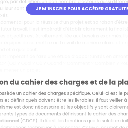
gre, par définition, un bon nombre d'acteurs aussi différen
i leur sont propres. Il faut donc composer avec ces différe
JE M’INSCRIS POUR ACCÉDER GRATUIT
ixés.
amental pour la réussite d’un projet est sa raison d'être :
futur travail. Il est impératif d’établir clairement la finalit
 des objectifs est étroitement liée aux besoins exprimés. I
 équipes de se mettre au travail de manière claire et or
nd et à quel coût.
ent impératif de faire une étude d’opportunités en amon
(Qui ? Quoi ? Où ? Quand ? Comment ? Combien ? Pourquoi
de mener un projet.
on du cahier des charges et de la pl
ossède un cahier des charges spécifique. Celui-ci est le p
 et définir quels doivent être les livrables. Il faut veiller 
lisme est donc nécessaire et les objectifs y sont claireme
férents types de documents définissant le cahier des cha
ctionnel
(CDCF). Il décrit les fonctions que la solution doi
pécifications techniques à respecter. Celui-ci permet de 