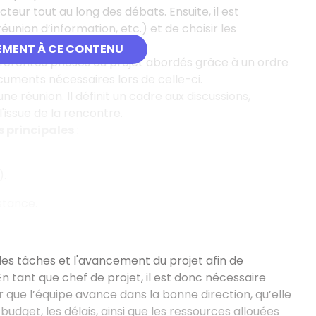
ucteur tout au long des débats. Ensuite, il est
union d’information, etc.) et de choisir les
EMENT À CE CONTENU
ifférentes phases du projet abordés grâce à un ordre
cuments nécessaires lors de celle-ci.
ne réunion. Il définit un cadre aux discussions,
'issue de la rencontre.
 principales
:
).
istance.
 des tâches et l'avancement du projet afin de
En tant que chef de projet, il est donc nécessaire
r que l’équipe avance dans la bonne direction, qu’elle
 budget, les délais, ainsi que les ressources allouées