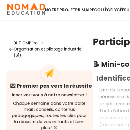
NOTRE PROJET
PRIMAIRE
COLLÈGE
LYCÉE
SU
Particip
BUT GMP 1re
>
Organisation et pilotage industriel
(S1)
📝 Mini-c
Identific
💌 Premier pas vers la réussite
Lors du lancem
Inscrivez-vous à notre newsletter !
nécessaire de
projet avec m
Chaque semaine dans votre boite
mail : conseils, contenus
Tout d’abord, 
pédagogiques, toutes les clés pour
près ou de lo
la réussite de vos enfants et bien
(fournisseur 
plus ! 🎯