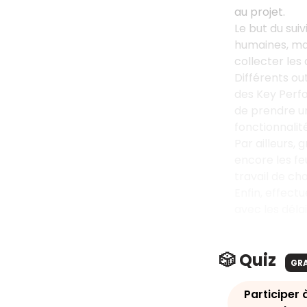
au projet.
Le but du sui
humaines, maté
collecter les
Différents out
des
Key Perf
de prendre un
fonctionnalit
Par ailleurs,
encore les fe
travail de ch
Enfin, effect
avec les délai
🎲 Quiz
GR
Participer 