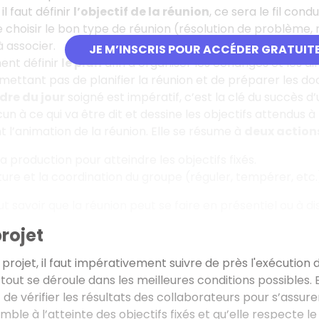
il faut définir
l’objectif de la réunion
, ce sera le fil cond
 choisir le bon type de réunion (résolution de problème, ré
à associer.
JE M’INSCRIS POUR ACCÉDER GRATUIT
ment définir
le plan
afin d’organiser les échanges et les d
omettant pas de planifier la réunion et de préparer les do
dre du jour
soigné est impératif, c’est la clé du succès d’u
 à ce qui va être dit et dessine les objectifs attendus à l
ent l’animation de la réunion. Elle se résume à
deux actions
la production pour atteindre les objectifs fixés.
ture et la coordination du groupe (réguler, tempérer, etc.
 faut savoir que la réunion peut se faire en présentiel ou à d
projet
 projet, il faut impérativement suivre de près l'exécution
 tout se déroule dans les meilleures conditions possibles. 
 de vérifier les résultats des collaborateurs pour s’assure
mble à l’atteinte des objectifs fixés et qu’elle respecte le