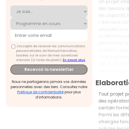
Un projet intè
des besoins qu
les objectifs f
L’élément fond
associés à ce 
La définition
permettre aux
J'accepte de recevoir les communications
produire, qua
personnalisées de Nomad Education,
basées sur le suivi de mes ouvertures
Il est égalem
d'emails (à l’aide de pixels).
En savoir plus
5W ou QQOQCP 
Recevoir la newsletter
l’entreprise 
Elaborati
Nous ne partagerons jamais vos données
personnelles avec des tiers. Consultez notre
Politique de confidentialité
pour plus
Tout projet p
d’informations.
des opérations
certain forma
Parmi les dif
charges fon
précise les s