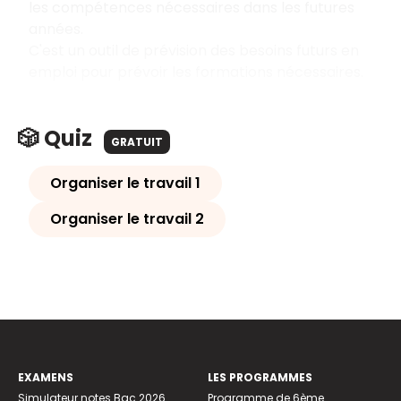
les compétences nécessaires dans les futures
années.
C'est un outil de prévision des besoins futurs en
emploi pour prévoir les formations nécessaires.
🎲 Quiz
GRATUIT
Organiser le travail 1
Organiser le travail 2
EXAMENS
LES PROGRAMMES
Simulateur notes Bac 2026
Programme de 6ème