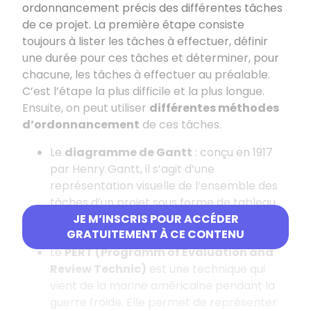
ordonnancement précis des différentes tâches
de ce projet. La première étape consiste
toujours à lister les tâches à effectuer, définir
une durée pour ces tâches et déterminer, pour
chacune, les tâches à effectuer au préalable.
C’est l’étape la plus difficile et la plus longue.
Ensuite, on peut utiliser
différentes méthodes
d’ordonnancement
de ces tâches.
Le
diagramme de Gantt
: conçu en 1917
par Henry Gantt, il s’agit d’une
représentation visuelle de l’ensemble des
tâches d’un projet sous forme de tableau
en fonction du temps qui s’écoule (par jour,
JE M’INSCRIS POUR ACCÉDER
GRATUITEMENT À CE CONTENU
par semaine ou par mois).
Le
PERT (Programm of Evaluation and
Review Technic)
est une technique qui
vient de la marine américaine pendant la
guerre froide. Elle permet de représenter