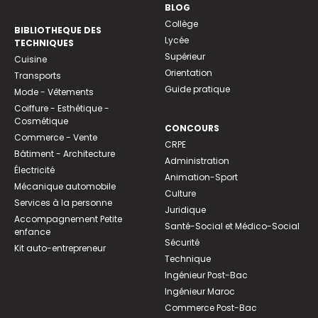
BLOG
Collège
BIBLIOTHEQUE DES
Lycée
TECHNIQUES
Supérieur
Cuisine
Orientation
Transports
Guide pratique
Mode - Vêtements
Coiffure - Esthétique -
Cosmétique
CONCOURS
Commerce - Vente
CRPE
Bâtiment - Architecture
Administration
Électricité
Animation-Sport
Mécanique automobile
Culture
Services à la personne
Juridique
Accompagnement Petite
Santé-Social et Médico-Social
enfance
Sécurité
Kit auto-entrepreneur
Technique
Ingénieur Post-Bac
Ingénieur Maroc
Commerce Post-Bac