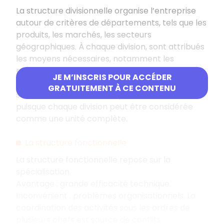
La structure divisionnelle organise l’entreprise
autour de critères de départements, tels que les
produits, les marchés, les secteurs
géographiques. À chaque division, sont attribués
les moyens nécessaires, notamment les
ressources fonctionnelles, ce qui rend
JE M’INSCRIS POUR ACCÉDER
notamment ce type de structure coûteuse. La
GRATUITEMENT À CE CONTENU
structure divisionnelle est plutôt décentralisée
puisque chaque division peut être considérée
comme une unité complète.
La structure fonctionnelle
La structure fonctionnelle repose sur la
spécialisation.
Avantage : grande efficacité technique.
Inconvénient : problèmes organisationnels. La
coordination des activités sous les ordres de
plusieurs chefs est source de conflits.