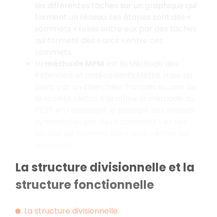
les différentes tâches sur un graphique qui
forment un réseau. Les étapes sont des «
sommets » reliés entre eux par des tâches
qui forment des « arcs » entre ces
sommets.
La
méthode MPM
est la Méthode des
Potentiels et antécédents Metra, mise au
point par un chercheur français au sein de
la société Metra. Elle affine la méthode du
PERT en reprenant le principe des étapes
symbolisées par des « sommets » et des
tâches qui forment des « arcs » entre les
sommets.
La structure divisionnelle et la
structure fonctionnelle
La structure divisionnelle