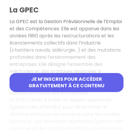
La GPEC
La GPEC est la Gestion Prévisionnelle de l’Emploi
et des Compétences. Elle est apparue dans les
années 1980 après les restructurations et les
licenciements collectifs dans l’industrie
(chantiers navals, sidérurgie…) et des mutations
profondes dans l’environnement des
entreprises. Elle désigne l’ensemble des
méthodes et des pratiques destinées à
permettre à un horizon de temps donné
JE M’INSCRIS POUR ACCÉDER
l’adaptation des ressources humaines aux
GRATUITEMENT À CE CONTENU
besoins anticipés des entreprises.
La GPEC revêt à la fois un aspect quantitatif
(gestion des effectifs) pour déterminer le
nombre d'emplois nécessaires dans les années
futures et une dimension qualitative (gestion des
carrières et des compétences) pour déterminer