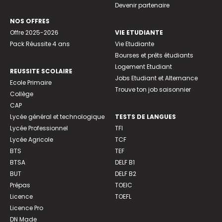
Devenir partenaire
NOS OFFRES
Offre 2025-2026
VIE ETUDIANTE
Pack Réussite 4 ans
Vie Etudiante
Bourses et prêts étudiants
Logement Etudiant
REUSSITE SCOLAIRE
Jobs Etudiant et Alternance
Ecole Primaire
Trouve ton job saisonnier
Collège
CAP
Lycée général et technologique
TESTS DE LANGUES
Lycée Professionnel
TFI
Lycée Agricole
TCF
BTS
TEF
BTSA
DELF B1
BUT
DELF B2
Prépas
TOEIC
Licence
TOEFL
Licence Pro
DN Made