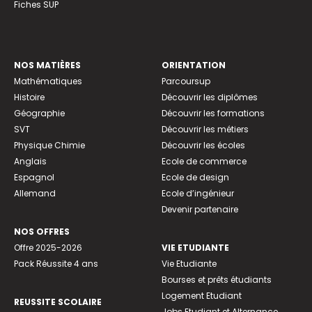
Fiches SUP
NOS MATIÈRES
ORIENTATION
Mathématiques
Parcoursup
Histoire
Découvrir les diplômes
Géographie
Découvrir les formations
SVT
Découvrir les métiers
Physique Chimie
Découvrir les écoles
Anglais
Ecole de commerce
Espagnol
Ecole de design
Allemand
Ecole d’ingénieur
Devenir partenaire
NOS OFFRES
Offre 2025-2026
VIE ETUDIANTE
Pack Réussite 4 ans
Vie Etudiante
Bourses et prêts étudiants
Logement Etudiant
REUSSITE SCOLAIRE
Jobs Etudiant et Alternance