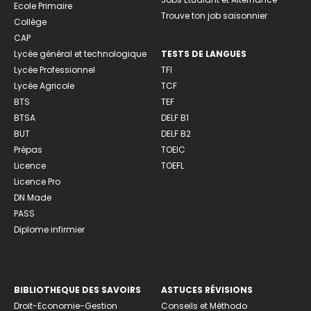
Ecole Primaire
Trouve ton job saisonnier
Collège
CAP
Lycée général et technologique
TESTS DE LANGUES
Lycée Professionnel
TFI
Lycée Agricole
TCF
BTS
TEF
BTSA
DELF B1
BUT
DELF B2
Prépas
TOEIC
Licence
TOEFL
Licence Pro
DN Made
PASS
Diplome infirmier
BIBLIOTHEQUE DES SAVOIRS
ASTUCES RÉVISIONS
Droit-Economie-Gestion
Conseils et Méthodo