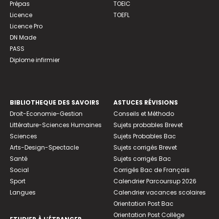
Prépas
TOEIC
Licence
TOEFL
Licence Pro
DN Made
PASS
Diplome infirmier
BIBLIOTHEQUE DES SAVOIRS
ASTUCES RÉVISIONS
Droit-Economie-Gestion
Conseils et Méthodo
Littérature-Sciences Humaines
Sujets probables Brevet
Sciences
Sujets Probables Bac
Arts-Design-Spectacle
Sujets corrigés Brevet
Santé
Sujets corrigés Bac
Social
Corrigés Bac de Français
Sport
Calendrier Parcoursup 2026
Langues
Calendrier vacances scolaires
Orientation Post Bac
Orientation Post Collège