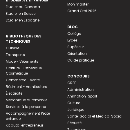
ETUDIER À L’ÉTRANGER
Mon master
Etudier au Canada
Grand Oral 2026
Etudier en Suisse
Etudier en Espagne
BLOG
Collège
BIBLIOTHEQUE DES
Lycée
TECHNIQUES
Supérieur
Cuisine
Orientation
Transports
Guide pratique
Mode - Vêtements
Coiffure - Esthétique -
Cosmétique
CONCOURS
Commerce - Vente
CRPE
Bâtiment - Architecture
Administration
Électricité
Animation-Sport
Mécanique automobile
Culture
Services à la personne
Juridique
Accompagnement Petite
Santé-Social et Médico-Social
enfance
Sécurité
Kit auto-entrepreneur
Technique