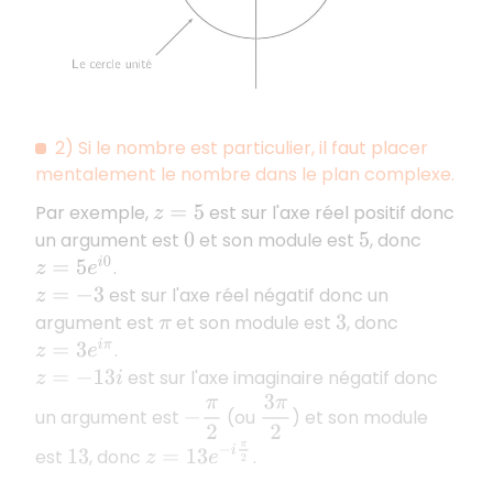
2) Si le nombre est particulier, il faut placer
mentalement le nombre dans le plan complexe.
Par exemple,
est sur l'axe réel positif donc
z
=
5
un argument est
et son module est
, donc
0
5
.
z
=
5
e
i
0
est sur l'axe réel négatif donc un
z
=
−
3
argument est
et son module est
, donc
π
3
.
z
=
3
e
i
π
est sur l'axe imaginaire négatif donc
z
=
−
13
i
3
π
2
−
π
2
un argument est
(ou
) et son module
z
=
13
e
−
i
π
2
est
, donc
.
13