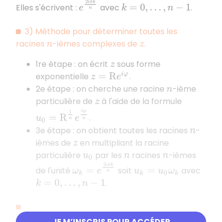
e
2
i
π
k
n
Elles s'écrivent :
avec
.
k
=
0
,
…
,
n
−
1
3) Méthode pour déterminer toutes les
racines
-ièmes complexes de
.
n
z
1re étape : on écrit
sous forme
z
exponentielle
.
z
=
R
e
i
φ
2e étape : on cherche une racine
-ième
n
particulière de
à l'aide de la formule
z
u
0
=
R
1
n
e
i
φ
n
.
3e étape : on obtient toutes les racines
-
n
ièmes de
en multipliant la racine
z
particulière
par les
racines
-ièmes
u
0
n
n
ω
k
=
e
2
i
π
k
n
de l'unité
soit
avec
u
k
=
u
0
ω
k
.
k
=
0
,
…
,
n
−
1
4) Exemple :
JE M’INSCRIS POUR ACCÉDER