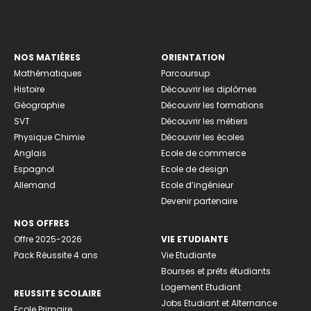
NOS MATIÈRES
ORIENTATION
Mathématiques
Parcoursup
Histoire
Découvrir les diplômes
Géographie
Découvrir les formations
SVT
Découvrir les métiers
Physique Chimie
Découvrir les écoles
Anglais
Ecole de commerce
Espagnol
Ecole de design
Allemand
Ecole d’ingénieur
Devenir partenaire
NOS OFFRES
Offre 2025-2026
VIE ETUDIANTE
Pack Réussite 4 ans
Vie Etudiante
Bourses et prêts étudiants
Logement Etudiant
REUSSITE SCOLAIRE
Jobs Etudiant et Alternance
Ecole Primaire