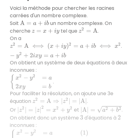
Voici la méthode pour chercher les racines
carrées d'un nombre complexe.
Soit
un nombre complexe. On
A
=
a
+
i
b
cherche
tel que
.
z
2
=
A
z
=
x
+
i
y
On a
.
z
2
=
A
⟺
(
x
+
i
y
)
2
=
a
+
i
b
⟺
x
2
−
y
2
+
2
i
x
y
=
a
+
i
b
On obtient un système de deux équations à deux
inconnues :
{
x
2
−
y
2
=
a
2
x
y
=
b
.
Pour faciliter la résolution, on ajoute une 3e
équation
.
z
2
=
A
⇒
|
z
2
|
=
|
A
|
|
z
2
|
=
|
z
|
2
=
x
2
+
y
2
|
A
|
=
a
2
+
b
2
Or
et
.
On obtient donc un système
d'équations à
3
2
inconnues :
{
x
2
−
y
2
=
a
(
1
)
x
2
+
y
2
=
a
2
+
b
2
(
2
)
2
x
y
=
b
(
3
)