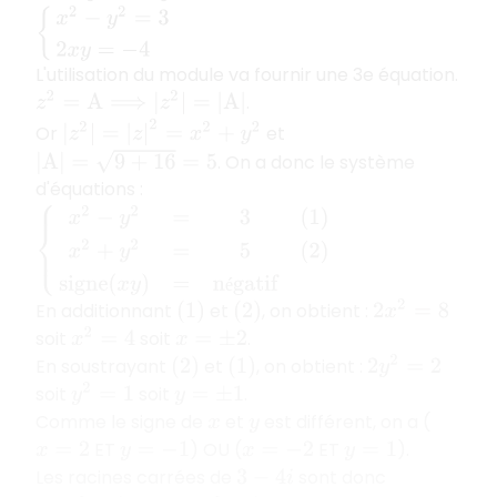
{
x
2
−
y
2
=
3
2
x
y
=
−
4
L'utilisation du module va fournir une 3e équation.
.
z
2
=
A
⟹
|
z
2
|
=
|
A
|
|
z
2
|
=
|
z
|
2
=
x
2
+
y
2
Or
et
|
A
|
=
9
+
16
=
5
. On a donc le système
d'équations :
{
x
2
−
y
2
=
3
(
1
)
x
2
+
y
2
=
5
(
2
)
signe
(
x
y
)
=
négatif
é
En additionnant
et
, on obtient :
2
x
2
=
8
(
1
)
(
2
)
soit
soit
.
x
2
=
4
x
=
±
2
En soustrayant
et
, on obtient :
2
y
2
=
2
(
2
)
(
1
)
soit
soit
.
y
2
=
1
y
=
±
1
Comme le signe de
et
est différent, on a (
x
y
ET
) OU (
ET
).
x
=
2
y
=
−
1
x
=
−
2
y
=
1
Les racines carrées de
sont donc
3
−
4
i