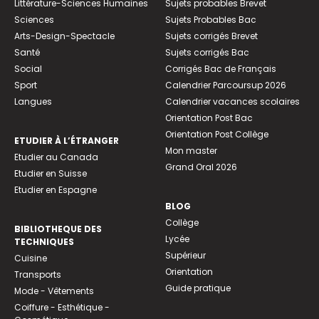
Littérature-Sciences Humaines
Sujets probables Brevet
Sciences
Sujets Probables Bac
Arts-Design-Spectacle
Sujets corrigés Brevet
Santé
Sujets corrigés Bac
Social
Corrigés Bac de Français
Sport
Calendrier Parcoursup 2026
Langues
Calendrier vacances scolaires
Orientation Post Bac
Orientation Post Collège
ETUDIER À L’ÉTRANGER
Mon master
Etudier au Canada
Grand Oral 2026
Etudier en Suisse
Etudier en Espagne
BLOG
Collège
BIBLIOTHEQUE DES
Lycée
TECHNIQUES
Supérieur
Cuisine
Orientation
Transports
Guide pratique
Mode - Vêtements
Coiffure - Esthétique -