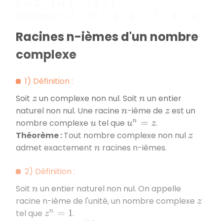
.
z
=
2
−
i
et
z
=
−
2
+
i
Vérification :
.
(
2
−
i
)
2
=
4
−
4
i
+
i
2
=
3
−
4
i
Racines n-ièmes d'un nombre
complexe
1) Définition :
Soit
un complexe non nul. Soit
un entier
z
n
naturel non nul. Une racine
-ième de
est un
n
z
nombre complexe
tel que
.
u
u
n
=
z
Théorème :
Tout nombre complexe non nul
z
admet exactement
racines n-ièmes.
n
2) Définition :
Soit
un entier naturel non nul. On appelle
n
racine n-ième de l'unité, un nombre complexe
z
tel que
.
z
n
=
1