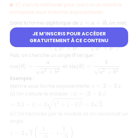
3) Voici la méthode pour mettre un nombre
complexe sous la forme exponentielle.
Dans la forme algébrique de
, on met
z
=
a
+
i
b
|
z
|
=
a
2
+
b
2
le module
en facteur :
JE M’INSCRIS POUR ACCÉDER
z
=
a
2
+
b
2
(
a
a
2
+
b
2
+
i
b
a
2
+
b
2
)
GRATUITEMENT À CE CONTENU
.
Puis, on cherche un angle
tel que :
θ
sin
(
θ
)
=
b
a
2
+
b
2
cos
(
θ
)
=
a
a
2
+
b
2
et
.
Exemple :
Mettre sous forme exponentielle:
.
z
=
3
−
3.
i
a) On calcule le module :
|
z
|
=
|
3
−
3.
i
|
=
3
1
2
+
(
−
1
)
2
=
3
2
.
=
3
|
1
−
i
|
b) On factorise par le module et on reconnaît un
angle :
z
=
3
2
(
1
2
−
i
1
2
)