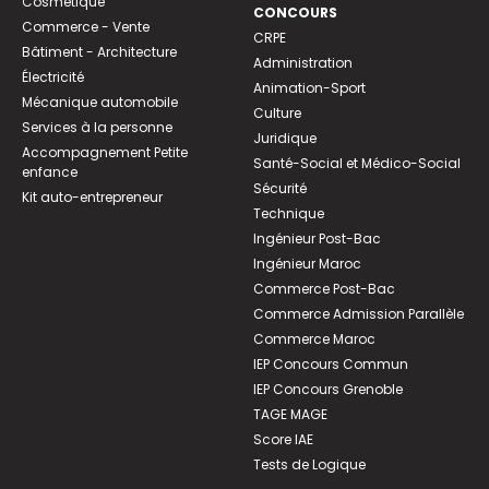
Cosmétique
CONCOURS
Commerce - Vente
CRPE
Bâtiment - Architecture
Administration
Électricité
Animation-Sport
Mécanique automobile
Culture
Services à la personne
Juridique
Accompagnement Petite
Santé-Social et Médico-Social
enfance
Sécurité
Kit auto-entrepreneur
Technique
Ingénieur Post-Bac
Ingénieur Maroc
Commerce Post-Bac
Commerce Admission Parallèle
Commerce Maroc
IEP Concours Commun
IEP Concours Grenoble
TAGE MAGE
Score IAE
Tests de Logique