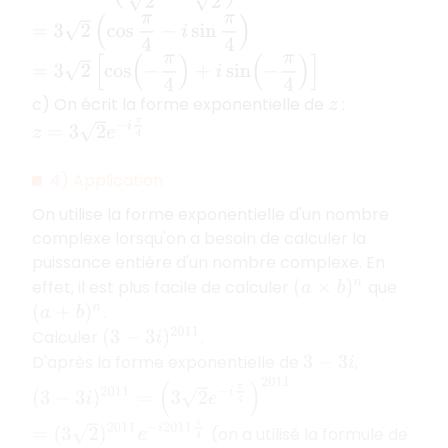
=
3
2
(
cos
π
4
−
i
sin
π
4
)
=
3
2
[
cos
(
−
π
4
)
+
i
sin
(
−
π
4
)
]
c) On écrit la forme exponentielle de
:
z
z
=
3
2
e
−
i
π
4
4) Application
On utilise la forme exponentielle d'un nombre
complexe lorsqu'on a besoin de calculer la
puissance entière d'un nombre complexe. En
effet, il est plus facile de calculer
que
(
a
×
b
)
n
.
(
a
+
b
)
n
Calculer
.
(
3
−
3
i
)
2011
D'après la forme exponentielle de
,
3
−
3
i
(
3
−
3
i
)
2011
=
(
3
2
e
−
i
π
4
)
2011
=
(
3
2
)
2011
e
−
i
2011
π
4
(on a utilisé la formule de