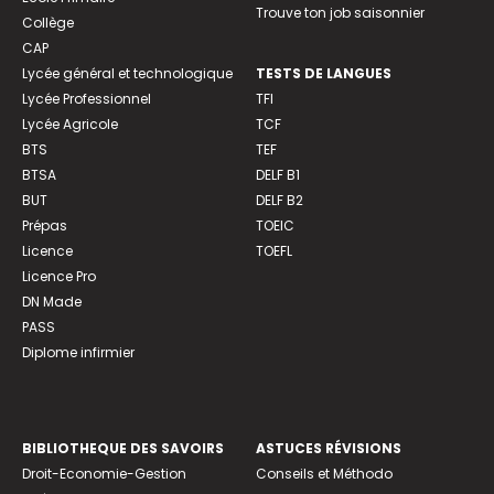
Trouve ton job saisonnier
Collège
CAP
Lycée général et technologique
TESTS DE LANGUES
Lycée Professionnel
TFI
Lycée Agricole
TCF
BTS
TEF
BTSA
DELF B1
BUT
DELF B2
Prépas
TOEIC
Licence
TOEFL
Licence Pro
DN Made
PASS
Diplome infirmier
BIBLIOTHEQUE DES SAVOIRS
ASTUCES RÉVISIONS
Droit-Economie-Gestion
Conseils et Méthodo