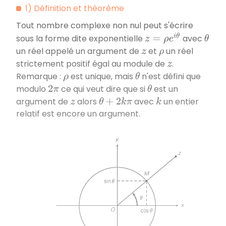
1) Définition et théorème
Tout nombre complexe non nul peut s'écrire
z
=
ρ
e
i
θ
sous la forme dite exponentielle
avec
θ
un réel appelé un argument de
et
un réel
z
ρ
strictement positif égal au module de
.
z
Remarque :
est unique, mais
n'est défini que
ρ
θ
modulo
ce qui veut dire que si
est un
2
π
θ
argument de
alors
avec
un entier
z
θ
+
2
k
π
k
relatif est encore un argument.