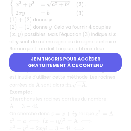
.
donne
.
(
1
)
+
(
2
)
x
donne
. Cela va fournir
couples
(
2
)
−
(
1
)
y
4
possibles. Mais l'équation
indique si
(
x
,
y
)
(
3
)
x
et
sont de même signe ou de signe contraire.
y
Remarque 1 : on doit toujours obtenir deux
racines carrées, la deuxième étant opposée à la
JE M’INSCRIS POUR ACCÉDER
première.
GRATUITEMENT À CE CONTENU
Remarque 2 : si
est un nombre réel négatif, il
A
est inutile d'utiliser cette méthode. Les racines
±
i
−
A
carrées de
sont alors
.
A
Exemple :
Cherchons les racines carrées du nombre
.
A
=
3
−
4
i
On cherche donc
tel que
.
z
2
=
A
z
=
x
+
i
y
z
2
=
a
(
x
+
i
y
)
2
=
A
⟺
⟺
x
2
−
y
2
+
2
x
y
i
=
3
−
4
i
⟺