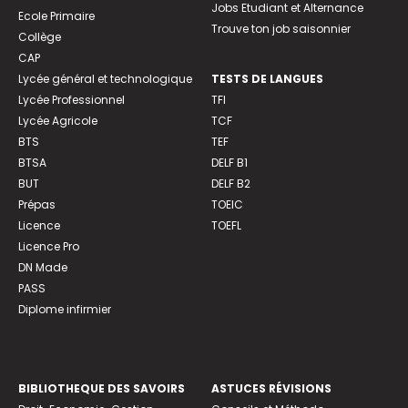
Jobs Etudiant et Alternance
Ecole Primaire
Trouve ton job saisonnier
Collège
CAP
Lycée général et technologique
TESTS DE LANGUES
Lycée Professionnel
TFI
Lycée Agricole
TCF
BTS
TEF
BTSA
DELF B1
BUT
DELF B2
Prépas
TOEIC
Licence
TOEFL
Licence Pro
DN Made
PASS
Diplome infirmier
BIBLIOTHEQUE DES SAVOIRS
ASTUCES RÉVISIONS