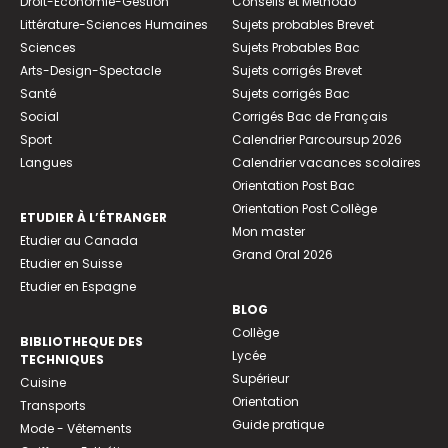
Droit-Economie-Gestion
Conseils et Méthodo
Littérature-Sciences Humaines
Sujets probables Brevet
Sciences
Sujets Probables Bac
Arts-Design-Spectacle
Sujets corrigés Brevet
Santé
Sujets corrigés Bac
Social
Corrigés Bac de Français
Sport
Calendrier Parcoursup 2026
Langues
Calendrier vacances scolaires
Orientation Post Bac
Orientation Post Collège
ETUDIER À L’ÉTRANGER
Mon master
Etudier au Canada
Grand Oral 2026
Etudier en Suisse
Etudier en Espagne
BLOG
Collège
BIBLIOTHEQUE DES
Lycée
TECHNIQUES
Supérieur
Cuisine
Orientation
Transports
Guide pratique
Mode - Vêtements