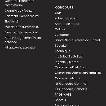
Coiffure - Esthétique -
Cosmétique
CONCOURS
Commerce - Vente
CRPE
Bâtiment - Architecture
Administration
Électricité
Animation-Sport
Mécanique automobile
Culture
Services à la personne
Juridique
Accompagnement Petite
Santé-Social et Médico-Social
enfance
Sécurité
Kit auto-entrepreneur
Technique
Ingénieur Post-Bac
Ingénieur Maroc
Commerce Post-Bac
Commerce Admission Parallèle
Commerce Maroc
IEP Concours Commun
IEP Concours Grenoble
TAGE MAGE
Score IAE
Tests de Logique