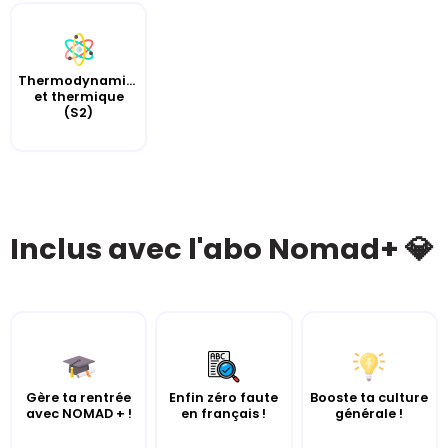
Thermodynamique
et thermique
(S2)
Inclus avec l'abo Nomad+ 💎
Gère ta rentrée
Enfin zéro faute
Booste ta culture
avec NOMAD + !
en français !
générale !