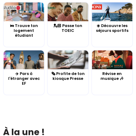
🛌 Trouve ton
💂🏻 Passe ton
☀️ Découvre les
logement
TOEIC
séjours sportifs
étudiant
✈️ Pars à
🗞️ Profite de ton
Révise en
l'étranger avec
kiosque Presse
musique 🎶
EF
À la une !