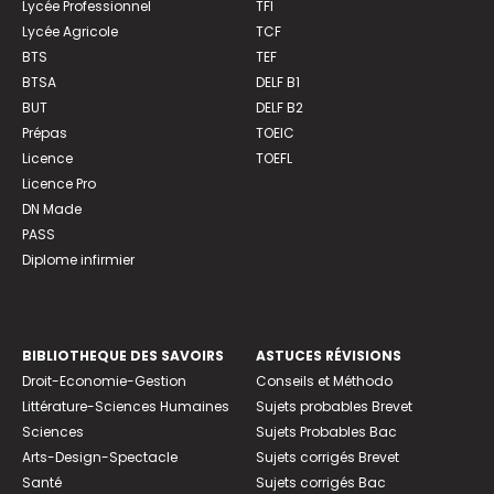
Lycée Professionnel
TFI
Lycée Agricole
TCF
BTS
TEF
BTSA
DELF B1
BUT
DELF B2
Prépas
TOEIC
Licence
TOEFL
Licence Pro
DN Made
PASS
Diplome infirmier
BIBLIOTHEQUE DES SAVOIRS
ASTUCES RÉVISIONS
Droit-Economie-Gestion
Conseils et Méthodo
Littérature-Sciences Humaines
Sujets probables Brevet
Sciences
Sujets Probables Bac
Arts-Design-Spectacle
Sujets corrigés Brevet
Santé
Sujets corrigés Bac