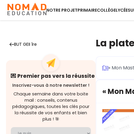
NOTRE PROJET
PRIMAIRE
COLLÈGE
LYCÉE
SU
La plat
BUT GEII 1re
« Mon Mast
💌 Premier pas vers la réussite
Inscrivez-vous à notre newsletter !
« Mon Ma
Chaque semaine dans votre boite
mail : conseils, contenus
pédagogiques, toutes les clés pour
PREMIUM
la réussite de vos enfants et bien
plus ! 🎯