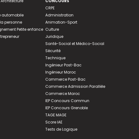
 Architecture
CONCOURS
CRPE
 automobile
Administration
 la personne
Animation-Sport
ement Petite enfance
Culture
ntrepreneur
Juridique
Santé-Social et Médico-Social
Sécurité
Technique
Ingénieur Post-Bac
Ingénieur Maroc
Commerce Post-Bac
Commerce Admission Parallèle
Commerce Maroc
IEP Concours Commun
IEP Concours Grenoble
TAGE MAGE
Score IAE
Tests de Logique