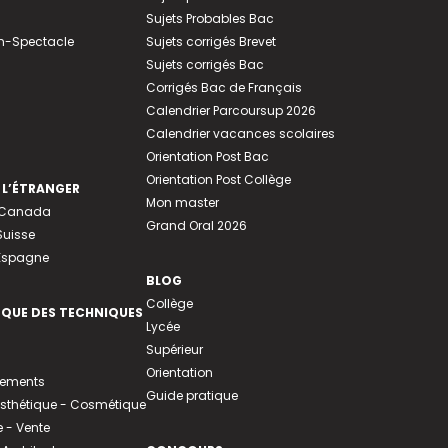
Sujets Probables Bac
n-Spectacle
Sujets corrigés Brevet
Sujets corrigés Bac
Corrigés Bac de Français
Calendrier Parcoursup 2026
Calendrier vacances scolaires
Orientation Post Bac
Orientation Post Collège
 L’ÉTRANGER
Mon master
u Canada
Grand Oral 2026
Suisse
 Espagne
BLOG
Collège
EQUE DES TECHNIQUES
Lycée
Supérieur
Orientation
tements
Guide pratique
 Esthétique - Cosmétique
- Vente