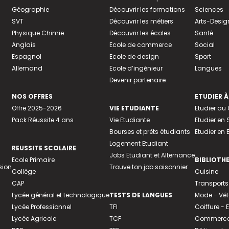
Géographie
Découvrir les formations
Sciences
SVT
Découvrir les métiers
Arts-Desig
Physique Chimie
Découvrir les écoles
Santé
Anglais
Ecole de commerce
Social
Espagnol
Ecole de design
Sport
Allemand
Ecole d’ingénieur
Langues
Devenir partenaire
NOS OFFRES
ETUDIER À
Offre 2025-2026
VIE ETUDIANTE
Etudier a
Pack Réussite 4 ans
Vie Etudiante
Etudier en 
Bourses et prêts étudiants
Etudier en
Logement Etudiant
REUSSITE SCOLAIRE
Jobs Etudiant et Alternance
Ecole Primaire
BIBLIOTH
sion
Trouve ton job saisonnier
Collège
Cuisine
CAP
Transports
Lycée général et technologique
TESTS DE LANGUES
Mode - Vê
Lycée Professionnel
TFI
Coiffure -
Lycée Agricole
TCF
Commerce 