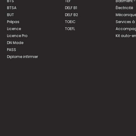
BTS
TEF
Bâtiment -
BTSA
DELF B1
Électricité
BUT
DELF B2
Mécanique
Prépas
TOEIC
Services à
Licence
TOEFL
Accompagn
Licence Pro
Kit auto-e
DN Made
PASS
Diplome infirmier