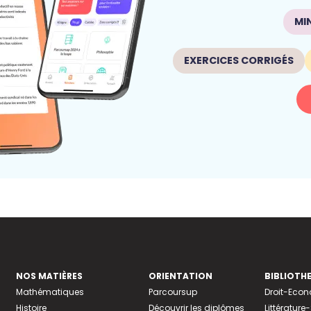
MI
EXERCICES CORRIGÉS
NOS MATIÈRES
ORIENTATION
BIBLIOTH
Mathématiques
Parcoursup
Droit-Eco
Histoire
Découvrir les diplômes
Littératur