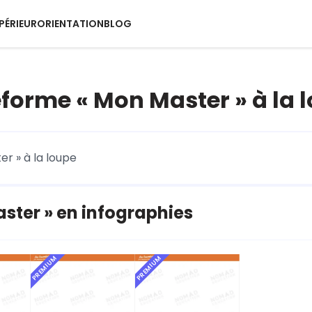
PÉRIEUR
ORIENTATION
BLOG
eforme « Mon Master » à la 
er » à la loupe
ster » en infographies
PREMIUM
PREMIUM