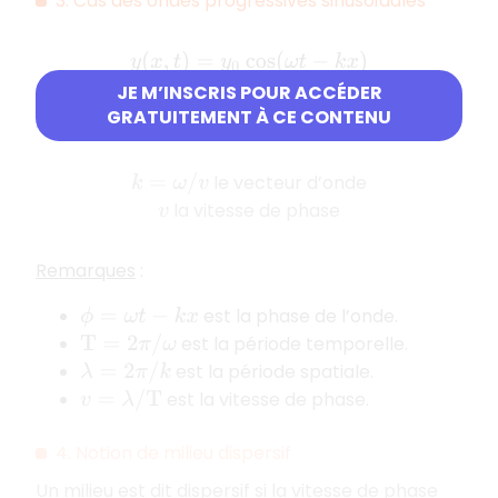
3. Cas des ondes progressives sinusoïdales
y
(
x
,
t
)
=
y
0
cos
(
ω
t
−
k
x
)
JE M’INSCRIS POUR ACCÉDER
GRATUITEMENT À CE CONTENU
Avec
le vecteur d’onde
k
=
ω
/
v
la vitesse de phase
v
Remarques
:
est la phase de l’onde.
ϕ
=
ω
t
−
k
x
est la période temporelle.
T
=
2
π
/
ω
est la période spatiale.
λ
=
2
π
/
k
est la vitesse de phase.
v
=
λ
/
T
4. Notion de milieu dispersif
Un milieu est dit dispersif si la vitesse de phase