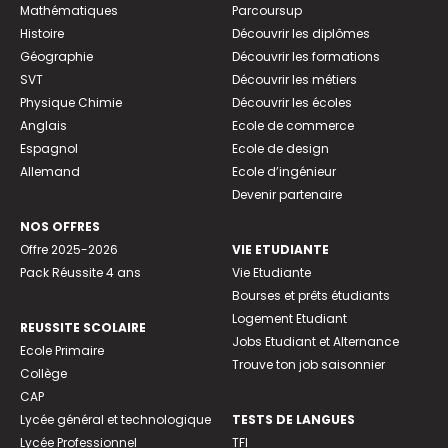
Mathématiques
Parcoursup
Histoire
Découvrir les diplômes
Géographie
Découvrir les formations
SVT
Découvrir les métiers
Physique Chimie
Découvrir les écoles
Anglais
Ecole de commerce
Espagnol
Ecole de design
Allemand
Ecole d’ingénieur
Devenir partenaire
NOS OFFRES
Offre 2025-2026
VIE ETUDIANTE
Pack Réussite 4 ans
Vie Etudiante
Bourses et prêts étudiants
Logement Etudiant
REUSSITE SCOLAIRE
Jobs Etudiant et Alternance
Ecole Primaire
Trouve ton job saisonnier
Collège
CAP
Lycée général et technologique
TESTS DE LANGUES
Lycée Professionnel
TFI