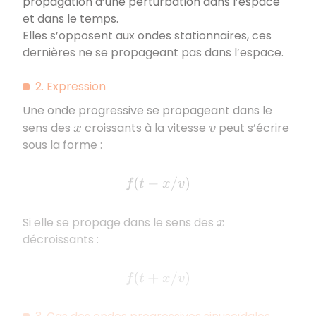
propagation d’une perturbation dans l’espace
et dans le temps.
Elles s’opposent aux ondes stationnaires, ces
dernières ne se propageant pas dans l’espace.
2. Expression
Une onde progressive se propageant dans le
sens des
croissants à la vitesse
peut s’écrire
x
v
sous la forme :
f
(
t
−
x
/
v
)
Si elle se propage dans le sens des
x
décroissants :
f
(
t
+
x
/
v
)