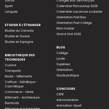
Social
Corrigés Bac de Français
Sport
Calendrier Parcoursup 2026
Langues
Calendrier vacances scolaires
Orientation Post Bac
Orientation Post Collège
ETUDIER À L’ÉTRANGER
Mon master
Etudier au Canada
Grand Oral 2026
Etudier en Suisse
Etudier en Espagne
BLOG
Collège
BIBLIOTHEQUE DES
Lycée
TECHNIQUES
Supérieur
Cuisine
Orientation
Transports
Guide pratique
Mode - Vêtements
Coiffure - Esthétique -
Cosmétique
CONCOURS
Commerce - Vente
CRPE
Bâtiment - Architecture
Administration
Électricité
Animation-Sport
Mécanique automobile