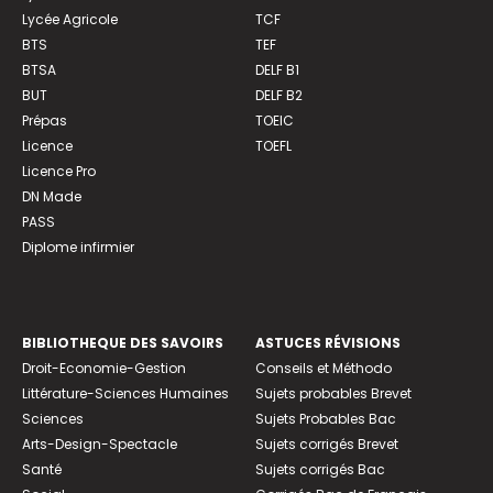
Lycée Agricole
TCF
BTS
TEF
BTSA
DELF B1
BUT
DELF B2
Prépas
TOEIC
Licence
TOEFL
Licence Pro
DN Made
PASS
Diplome infirmier
BIBLIOTHEQUE DES SAVOIRS
ASTUCES RÉVISIONS
Droit-Economie-Gestion
Conseils et Méthodo
Littérature-Sciences Humaines
Sujets probables Brevet
Sciences
Sujets Probables Bac
Arts-Design-Spectacle
Sujets corrigés Brevet
Santé
Sujets corrigés Bac