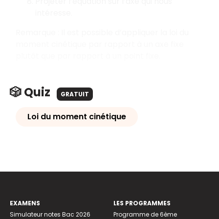
Projeter l’équation sur l’axe qui nous
intéresse.
Remarque : Il est possible d’appliquer la loi du
moment cinétique par rapport à un axe fixe
plutôt que par rapport à un point fixe.
🎲 Quiz
GRATUIT
Loi du moment cinétique
EXAMENS
LES PROGRAMMES
Simulateur notes Bac 2026
Programme de 6ème