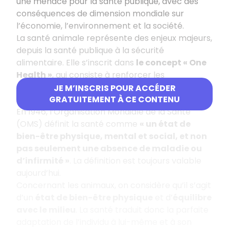
une menace pour la santé publique, avec des
conséquences de dimension mondiale sur
l’économie, l’environnement et la société.
La santé animale représente des enjeux majeurs,
depuis la santé publique à la sécurité
alimentaire. Elle s’inscrit dans
le concept « One
Health »
, qui consiste à renforcer les
collaborations entre santé humaine, santé
JE M’INSCRIS POUR ACCÉDER
animale et gestion de l’environnement.
GRATUITEMENT À CE CONTENU
En 1946, l’Organisation Mondiale de la Santé
(OMS) définit la santé comme
« un état de
bien-être physique, mental et social, et non
pas seulement une absence de maladie ou
d’infirmité »
. La définition est toujours valable
aujourd’hui.
Concernant les animaux, on considère qu’il s’agit
d’un
état de bien-être physique
et d’
équilibre
avec le milieu
. La santé traduit donc la parfaite
adaptation de l’individu à lui-même et à son