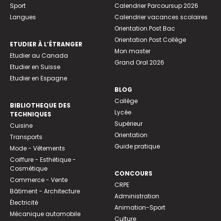
Sport
Calendrier Parcoursup 2026
Langues
Calendrier vacances scolaires
Orientation Post Bac
Orientation Post Collège
ETUDIER À L’ÉTRANGER
Mon master
Etudier au Canada
Grand Oral 2026
Etudier en Suisse
Etudier en Espagne
BLOG
Collège
BIBLIOTHEQUE DES
Lycée
TECHNIQUES
Supérieur
Cuisine
Orientation
Transports
Guide pratique
Mode - Vêtements
Coiffure - Esthétique -
Cosmétique
CONCOURS
Commerce - Vente
CRPE
Bâtiment - Architecture
Administration
Électricité
Animation-Sport
Mécanique automobile
Culture