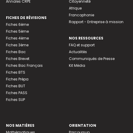
Annales CRPE
Citoyenneté
Afrique
Francophonie
FICHES DE RÉVISIONS
Rapport - Entreprise à mission
Fiches 6ème
Fiches 5ème
Fiches 4ème
NOS RESSOURCES
Fiches 3ème
FAQ et support
Fiches Bac
Actualités
Fiches Brevet
Communiqués de Presse
Fiches Bac Français
Kit Média
Fiches BTS
Fiches Prépa
Fiches BUT
Fiches PASS
Fiches SUP
NOS MATIÈRES
ORIENTATION
Mathématiques
Parcoursup