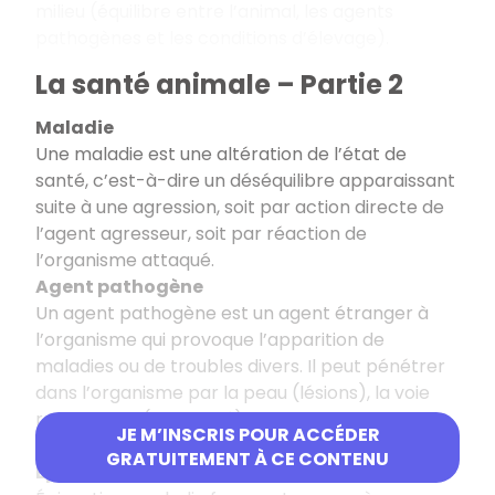
milieu (équilibre entre l’animal, les agents
pathogènes et les conditions d’élevage).
La santé animale – Partie 2
Maladie
Une maladie est une altération de l’état de
santé, c’est-à-dire un déséquilibre apparaissant
suite à une agression, soit par action directe de
l’agent agresseur, soit par réaction de
l’organisme attaqué.
Agent pathogène
Un agent pathogène est un agent étranger à
l’organisme qui provoque l’apparition de
maladies ou de troubles divers. Il peut pénétrer
dans l’organisme par la peau (lésions), la voie
respiratoire (air inspiré), les voies oculaires,
JE M’INSCRIS POUR ACCÉDER
génitales, digestives…
GRATUITEMENT À CE CONTENU
Épizootie et zoonose