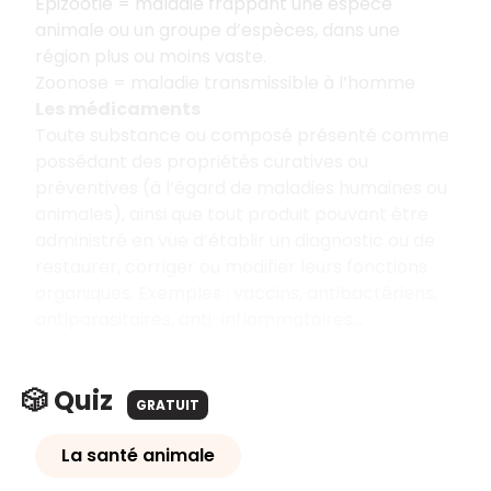
Épizootie = maladie frappant une espèce
animale ou un groupe d’espèces, dans une
région plus ou moins vaste.
Zoonose = maladie transmissible à l’homme
Les médicaments
Toute substance ou composé présenté comme
possédant des propriétés curatives ou
préventives (à l’égard de maladies humaines ou
animales), ainsi que tout produit pouvant être
administré en vue d’établir un diagnostic ou de
restaurer, corriger ou modifier leurs fonctions
organiques. Exemples : vaccins, antibactériens,
antiparasitaires, anti-inflammatoires…
🎲 Quiz
GRATUIT
La santé animale