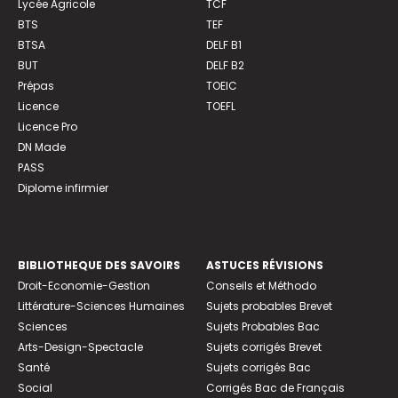
Lycée Agricole
TCF
BTS
TEF
BTSA
DELF B1
BUT
DELF B2
Prépas
TOEIC
Licence
TOEFL
Licence Pro
DN Made
PASS
Diplome infirmier
BIBLIOTHEQUE DES SAVOIRS
ASTUCES RÉVISIONS
Droit-Economie-Gestion
Conseils et Méthodo
Littérature-Sciences Humaines
Sujets probables Brevet
Sciences
Sujets Probables Bac
Arts-Design-Spectacle
Sujets corrigés Brevet
Santé
Sujets corrigés Bac
Social
Corrigés Bac de Français