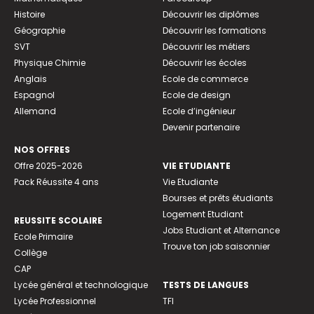
Histoire
Découvrir les diplômes
Géographie
Découvrir les formations
SVT
Découvrir les métiers
Physique Chimie
Découvrir les écoles
Anglais
Ecole de commerce
Espagnol
Ecole de design
Allemand
Ecole d’ingénieur
Devenir partenaire
NOS OFFRES
Offre 2025-2026
VIE ETUDIANTE
Pack Réussite 4 ans
Vie Etudiante
Bourses et prêts étudiants
Logement Etudiant
REUSSITE SCOLAIRE
Jobs Etudiant et Alternance
Ecole Primaire
Trouve ton job saisonnier
Collège
CAP
Lycée général et technologique
TESTS DE LANGUES
Lycée Professionnel
TFI