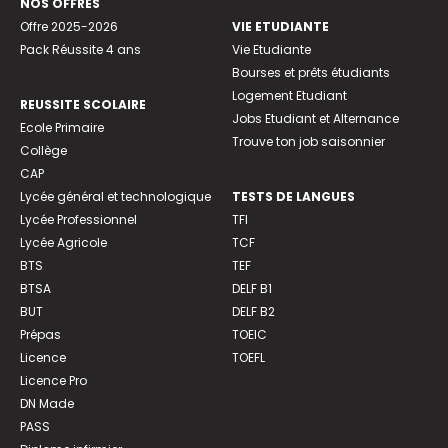
NOS OFFRES
Offre 2025-2026
VIE ETUDIANTE
Pack Réussite 4 ans
Vie Etudiante
Bourses et prêts étudiants
Logement Etudiant
REUSSITE SCOLAIRE
Jobs Etudiant et Alternance
Ecole Primaire
Trouve ton job saisonnier
Collège
CAP
Lycée général et technologique
TESTS DE LANGUES
Lycée Professionnel
TFI
Lycée Agricole
TCF
BTS
TEF
BTSA
DELF B1
BUT
DELF B2
Prépas
TOEIC
Licence
TOEFL
Licence Pro
DN Made
PASS