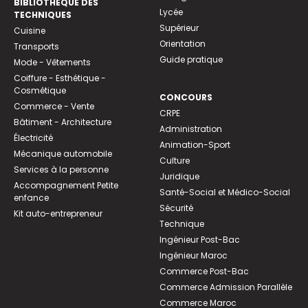
BIBLIOTHEQUE DES
Lycée
TECHNIQUES
Supérieur
Cuisine
Orientation
Transports
Guide pratique
Mode - Vêtements
Coiffure - Esthétique -
Cosmétique
CONCOURS
Commerce - Vente
CRPE
Bâtiment - Architecture
Administration
Électricité
Animation-Sport
Mécanique automobile
Culture
Services à la personne
Juridique
Accompagnement Petite
Santé-Social et Médico-Social
enfance
Sécurité
Kit auto-entrepreneur
Technique
Ingénieur Post-Bac
Ingénieur Maroc
Commerce Post-Bac
Commerce Admission Parallèle
Commerce Maroc