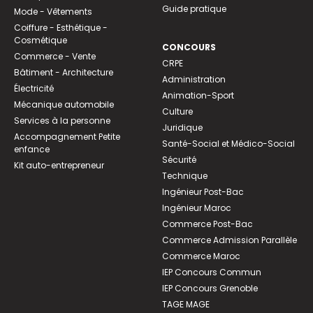
Guide pratique
Mode - Vêtements
Coiffure - Esthétique -
Cosmétique
CONCOURS
Commerce - Vente
CRPE
Bâtiment - Architecture
Administration
Électricité
Animation-Sport
Mécanique automobile
Culture
Services à la personne
Juridique
Accompagnement Petite
Santé-Social et Médico-Social
enfance
Sécurité
Kit auto-entrepreneur
Technique
Ingénieur Post-Bac
Ingénieur Maroc
Commerce Post-Bac
Commerce Admission Parallèle
Commerce Maroc
IEP Concours Commun
IEP Concours Grenoble
TAGE MAGE