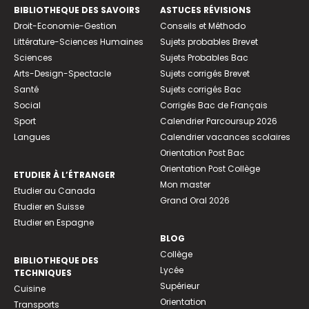
BIBLIOTHEQUE DES SAVOIRS
ASTUCES RÉVISIONS
Droit-Economie-Gestion
Conseils et Méthodo
Littérature-Sciences Humaines
Sujets probables Brevet
Sciences
Sujets Probables Bac
Arts-Design-Spectacle
Sujets corrigés Brevet
Santé
Sujets corrigés Bac
Social
Corrigés Bac de Français
Sport
Calendrier Parcoursup 2026
Langues
Calendrier vacances scolaires
Orientation Post Bac
Orientation Post Collège
ETUDIER À L’ÉTRANGER
Mon master
Etudier au Canada
Grand Oral 2026
Etudier en Suisse
Etudier en Espagne
BLOG
Collège
BIBLIOTHEQUE DES
Lycée
TECHNIQUES
Supérieur
Cuisine
Orientation
Transports