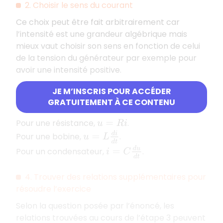
2. Choisir le sens du courant
Ce choix peut être fait arbitrairement car
l’intensité est une grandeur algébrique mais
mieux vaut choisir son sens en fonction de celui
de la tension du générateur par exemple pour
avoir une intensité positive.
JE M’INSCRIS POUR ACCÉDER
3. Écrire les relations entre intensité et tension
GRATUITEMENT À CE CONTENU
aux bornes de chaque dipôle linéaire
Pour une résistance,
.
u
=
R
i
u
=
L
d
i
d
t
Pour une bobine,
.
i
=
C
d
u
d
t
Pour un condensateur,
.
4. Trouver des relations supplémentaires pour
résoudre l’exercice
Selon la question posée par l’énoncé, les
relations trouvées au cours de l’étape 3 peuvent