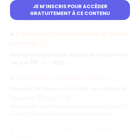
JE M’INSCRIS POUR ACCÉDER
δ
W
(
F
→
)
=
F
→
.
d
l
→
Le travail élémentaire est
avec
GRATUITEMENT À CE CONTENU
F
→
la résultante des forces conservatives.
2. Déterminer la dérivée première de l’énergie
d
E
p
d
x
potentielle,
Pour cela on utilisera le résultat de l’étape 1 et le
fait que
,.
δ
W
=
−
d
E
p
3. Rechercher les positions d’équilibre,
x
é
q
é
Elles sont définies comme étant les solutions de
d
E
p
d
x
(
x
é
q
)
=
0
l’équation
.
é
Remarque : Selon les systèmes étudiés, il peut y
a voir 0, 1 ou plusieurs positions d’équilibre.
4. Déterminer si les positions d’équilibre
trouvées sont stables ou instables