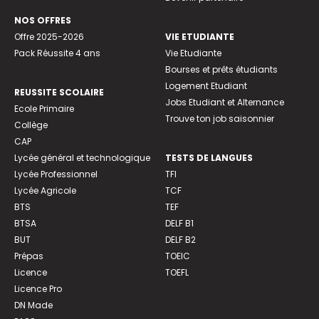
NOS OFFRES
Offre 2025-2026
VIE ETUDIANTE
Pack Réussite 4 ans
Vie Etudiante
Bourses et prêts étudiants
Logement Etudiant
REUSSITE SCOLAIRE
Jobs Etudiant et Alternance
Ecole Primaire
Trouve ton job saisonnier
Collège
CAP
Lycée général et technologique
TESTS DE LANGUES
Lycée Professionnel
TFI
Lycée Agricole
TCF
BTS
TEF
BTSA
DELF B1
BUT
DELF B2
Prépas
TOEIC
Licence
TOEFL
Licence Pro
DN Made