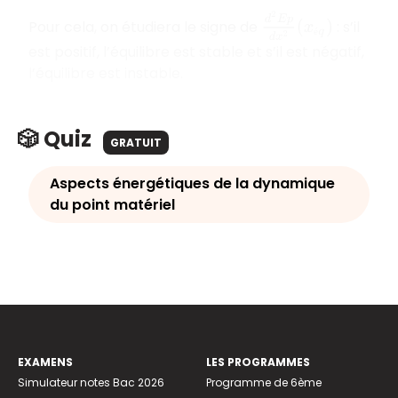
d
2
E
p
d
x
2
(
x
é
q
)
Pour cela, on étudiera le signe de
: s’il
é
est positif, l’équilibre est stable et s’il est négatif,
l’équilibre est instable.
🎲 Quiz
GRATUIT
Aspects énergétiques de la dynamique
du point matériel
EXAMENS
LES PROGRAMMES
Simulateur notes Bac 2026
Programme de 6ème