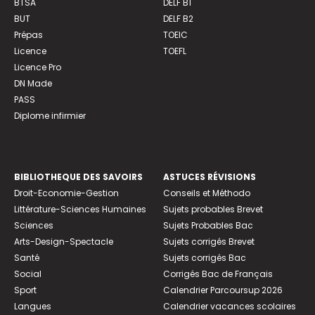
BTSA
DELF B1
BUT
DELF B2
Prépas
TOEIC
Licence
TOEFL
Licence Pro
DN Made
PASS
Diplome infirmier
BIBLIOTHEQUE DES SAVOIRS
ASTUCES RÉVISIONS
Droit-Economie-Gestion
Conseils et Méthodo
Littérature-Sciences Humaines
Sujets probables Brevet
Sciences
Sujets Probables Bac
Arts-Design-Spectacle
Sujets corrigés Brevet
Santé
Sujets corrigés Bac
Social
Corrigés Bac de Français
Sport
Calendrier Parcoursup 2026
Langues
Calendrier vacances scolaires