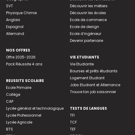
SVT
Découvrir les métiers
Physique Chimie
Découvrir les écoles
Anglais
Ecole de commerce
Espagnol
Ecole de design
Allemand
Ecole d’ingénieur
Devenir partenaire
NOS OFFRES
Offre 2025-2026
VIE ETUDIANTE
Pack Réussite 4 ans
Vie Etudiante
Bourses et prêts étudiants
Logement Etudiant
REUSSITE SCOLAIRE
Jobs Etudiant et Alternance
Ecole Primaire
Trouve ton job saisonnier
Collège
CAP
Lycée général et technologique
TESTS DE LANGUES
Lycée Professionnel
TFI
Lycée Agricole
TCF
BTS
TEF