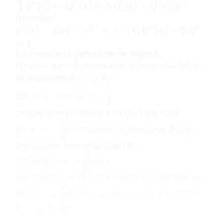
On a donc
.
y
″
(
x
)
+
y
(
x
)
=
e
i
x
⟺
(
⋆
)
Q
″
(
x
)
+
2
i
Q
′
=
1
On cherche un polynôme de degré
:
1
est solution de l'équation
si
Q
(
x
)
=
a
x
+
b
(
⋆
)
et seulement si
:
∀
x
∈
R
2
i
a
=
1
⟺
a
=
−
i
2
.
Une solution particulière de
est donc
(
E
1
)
y
:
x
↦
−
i
2
e
i
x
. D’après un théorème,
R
e
(
y
)
une solution particulière de
.
(
E
)
R
e
(
y
)
:
x
↦
x
2
sin
x
Or
.
Les solutions de
sont toutes les fonctions du
(
E
)
x
↦
x
2
sin
x
+
μ
1
cos
x
+
μ
2
sin
x
type
avec
(
μ
1
,
μ
2
)
∈
R
2
.