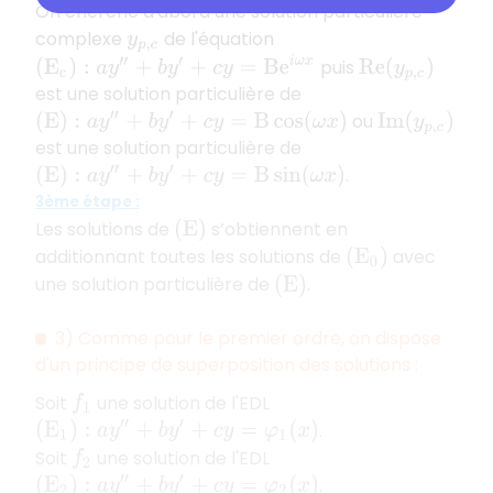
On cherche d'abord une solution particulière
complexe
de l'équation
y
p
,
c
(
E
c
)
:
a
y
″
+
b
y
′
+
c
y
=
B
e
i
ω
x
puis
R
e
(
y
p
,
c
)
est une solution particulière de
ou
(
E
)
:
a
y
″
+
b
y
′
+
c
y
=
B
cos
(
ω
x
)
I
m
(
y
p
,
c
)
est une solution particulière de
.
(
E
)
:
a
y
″
+
b
y
′
+
c
y
=
B
sin
(
ω
x
)
3ème étape :
Les solutions de
s’obtiennent en
(
E
)
additionnant toutes les solutions de
avec
(
E
0
)
une solution particulière de
.
(
E
)
3) Comme pour le premier ordre, on dispose
d'un principe de superposition des solutions :
Soit
une solution de l'EDL
f
1
.
(
E
1
)
:
a
y
″
+
b
y
′
+
c
y
=
φ
1
(
x
)
Soit
une solution de l'EDL
f
2
.
(
E
2
)
:
a
y
″
+
b
y
′
+
c
y
=
φ
2
(
x
)