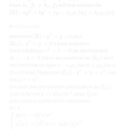
Alors
est une solution de
λ
1
.
f
1
+
λ
2
.
f
2
.
(
E
)
:
a
y
″
+
b
y
′
+
c
y
=
λ
1
φ
1
(
x
)
+
λ
2
φ
2
(
x
)
4) Exemple
Résolvons
(
E
)
:
y
″
+
y
=
cos
x
a pour équation
(
E
0
)
:
y
″
+
y
=
0
caractéristique
de discriminant
r
2
+
1
=
0
. Donc les solutions de
sont
Δ
=
−
4
<
0
(
E
0
)
les fonctions du type
.
x
↦
μ
1
cos
x
+
μ
2
sin
x
On introduit l'équation
car
(
E
1
)
:
y
″
+
y
=
e
i
x
.
cos
(
x
)
=
e
i
x
On cherche une solution particulière de
(
E
1
)
sous la forme
avec
un
x
↦
Q
(
x
)
e
i
x
Q
polynôme à coefficients complexes.
On a
{
y
(
x
)
=
Q
(
x
)
e
i
x
y
′
(
x
)
=
[
Q
′
(
x
)
+
i
Q
(
x
)
]
e
i
x
y
″
(
x
)
=
[
Q
″
(
x
)
+
2
i
Q
′