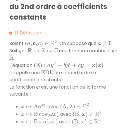
du 2nd ordre à coefficients
constants
1) Définition
(
a
,
b
,
c
)
∈
R
3
Soient
. On suppose que
.
a
≠
0
Soit
ou
une fonction continue sur
φ
:
R
→
R
C
.
R
L'équation
(
E
)
:
a
y
″
+
b
y
′
+
c
y
=
φ
(
x
)
s'appelle une
du second ordre à
E
D
L
coefficients constants.
La fonction
est une fonction de la forme
φ
suivante :
(
A
,
λ
)
∈
C
2
x
↦
A
e
λ
x
avec
(
B
,
ω
)
∈
R
2
avec
x
↦
B
cos
(
ω
x
)
(
B
,
ω
)
∈
R
2
avec
x
↦
B
sin
(
ω
x
)