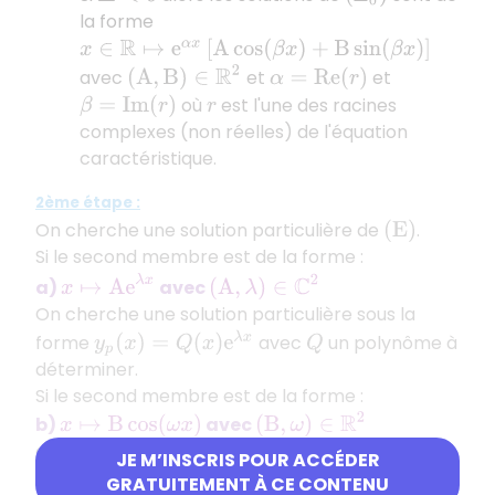
la forme
x
∈
R
↦
e
α
x
[
A
cos
(
β
x
)
+
B
sin
(
β
x
)
]
(
A
,
B
)
∈
R
2
avec
et
et
α
=
R
e
(
r
)
où
est l'une des racines
β
=
I
m
(
r
)
r
complexes (non réelles) de l'équation
caractéristique.
2ème étape :
On cherche une solution particulière de
.
(
E
)
Si le second membre est de la forme :
x
↦
A
e
λ
x
(
A
,
λ
)
∈
C
2
a)
avec
On cherche une solution particulière sous la
y
p
(
x
)
=
Q
(
x
)
e
λ
x
forme
avec
un polynôme à
Q
déterminer.
Si le second membre est de la forme :
(
B
,
ω
)
∈
R
2
b)
avec
x
↦
B
cos
(
ω
x
)
ou
JE M’INSCRIS POUR ACCÉDER
(
B
,
ω
)
∈
R
2
c)
avec
x
↦
B
sin
(
ω
x
)
GRATUITEMENT À CE CONTENU