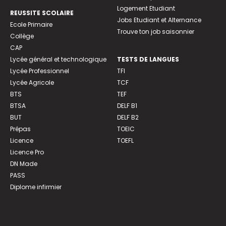
Logement Etudiant
REUSSITE SCOLAIRE
Jobs Etudiant et Alternance
Ecole Primaire
Trouve ton job saisonnier
Collège
CAP
Lycée général et technologique
TESTS DE LANGUES
Lycée Professionnel
TFI
Lycée Agricole
TCF
BTS
TEF
BTSA
DELF B1
BUT
DELF B2
Prépas
TOEIC
Licence
TOEFL
Licence Pro
DN Made
PASS
Diplome infirmier