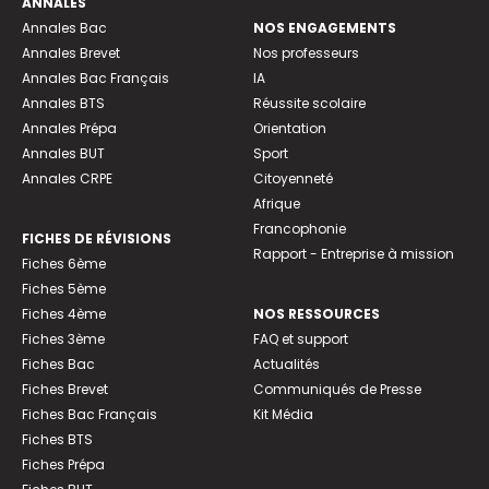
ANNALES
Annales Bac
NOS ENGAGEMENTS
Annales Brevet
Nos professeurs
Annales Bac Français
IA
Annales BTS
Réussite scolaire
Annales Prépa
Orientation
Annales BUT
Sport
Annales CRPE
Citoyenneté
Afrique
Francophonie
FICHES DE RÉVISIONS
Rapport - Entreprise à mission
Fiches 6ème
Fiches 5ème
Fiches 4ème
NOS RESSOURCES
Fiches 3ème
FAQ et support
Fiches Bac
Actualités
Fiches Brevet
Communiqués de Presse
Fiches Bac Français
Kit Média
Fiches BTS
Fiches Prépa