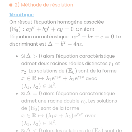
2) Méthode de résolution
1ère étape :
On résout l'équation homogène associée
. On écrit
(
E
0
)
:
a
y
″
+
b
y
′
+
c
y
=
0
l'équation caractéristique :
. Le
a
r
2
+
b
r
+
c
=
0
discriminant est
.
Δ
=
b
2
−
4
a
c
Si
alors l'équation caractéristique
Δ
>
0
admet deux racines réelles distinctes
et
r
1
. Les solutions de
sont de la forme
r
2
(
E
0
)
avec
x
∈
R
↦
λ
1
e
r
1
x
+
λ
2
e
r
2
x
(
λ
1
,
λ
2
)
∈
R
2
.
Si
alors l'équation caractéristique
Δ
=
0
admet une racine double
. Les solutions
r
0
de
sont de la forme
(
E
0
)
avec
x
∈
R
↦
(
λ
1
x
+
λ
2
)
e
r
0
x
(
λ
1
,
λ
2
)
∈
R
2
.
Si
alors les solutions de
sont de
Δ
<
0
(
E
0
)