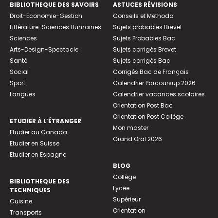
BIBLIOTHEQUE DES SAVOIRS
ASTUCES RÉVISIONS
Droit-Economie-Gestion
Conseils et Méthodo
Littérature-Sciences Humaines
Sujets probables Brevet
Sciences
Sujets Probables Bac
Arts-Design-Spectacle
Sujets corrigés Brevet
Santé
Sujets corrigés Bac
Social
Corrigés Bac de Français
Sport
Calendrier Parcoursup 2026
Langues
Calendrier vacances scolaires
Orientation Post Bac
Orientation Post Collège
ETUDIER À L’ÉTRANGER
Mon master
Etudier au Canada
Grand Oral 2026
Etudier en Suisse
Etudier en Espagne
BLOG
Collège
BIBLIOTHEQUE DES
Lycée
TECHNIQUES
Supérieur
Cuisine
Orientation
Transports