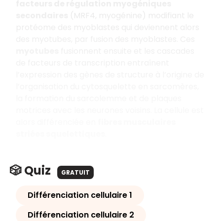
facteurs de régulation myogéniques
secondaires
(MRF4, myogénine) modifiant le
protéome des myoblastes qui deviennent alors
des myotubes, par fusion des myoblastes. Ces
myotubes
fusionnent ensuite et les cascades
de facteurs de transcription entraînent
l’expression des gènes de structure à l’origine de
l’organisation du cytosquelette en sarcomères,
la formation du sarcolemme et de plaques
motrices avec les neurones voisins. La cellule est
alors différenciée en
fibres musculaires
striées squelettiques
.
🎲 Quiz
GRATUIT
Différenciation cellulaire 1
Différenciation cellulaire 2