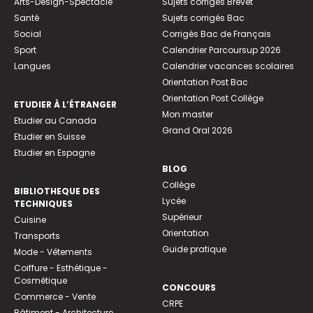
Arts-Design-Spectacle
Sujets corrigés Brevet
Santé
Sujets corrigés Bac
Social
Corrigés Bac de Français
Sport
Calendrier Parcoursup 2026
Langues
Calendrier vacances scolaires
Orientation Post Bac
Orientation Post Collège
ETUDIER À L’ÉTRANGER
Mon master
Etudier au Canada
Grand Oral 2026
Etudier en Suisse
Etudier en Espagne
BLOG
Collège
BIBLIOTHEQUE DES
Lycée
TECHNIQUES
Supérieur
Cuisine
Orientation
Transports
Guide pratique
Mode - Vêtements
Coiffure - Esthétique -
Cosmétique
CONCOURS
Commerce - Vente
CRPE
Bâtiment - Architecture