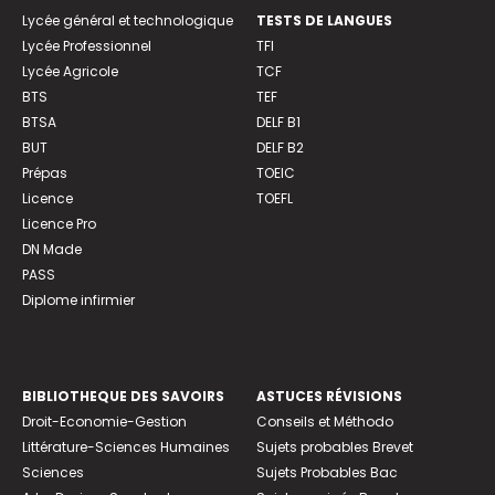
Lycée général et technologique
TESTS DE LANGUES
Lycée Professionnel
TFI
Lycée Agricole
TCF
BTS
TEF
BTSA
DELF B1
BUT
DELF B2
Prépas
TOEIC
Licence
TOEFL
Licence Pro
DN Made
PASS
Diplome infirmier
BIBLIOTHEQUE DES SAVOIRS
ASTUCES RÉVISIONS
Droit-Economie-Gestion
Conseils et Méthodo
Littérature-Sciences Humaines
Sujets probables Brevet
Sciences
Sujets Probables Bac