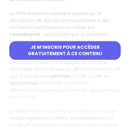
La différenciation cellulaire repose sur la
perception de signaux extracellulaires à des
moments particuliers où la cellule est
compétente
: cela signifie que la présence
transitoire de récepteurs permet à la cellule, si
JE M’INSCRIS POUR ACCÉDER
elle reçoit le signal associé, d’entrer dans une
GRATUITEMENT À CE CONTENU
voie de différenciation plutôt qu’une autre.
Lorsqu’une cellule est engagée de manière
réversible dans une voie de différenciation, on dit
que la cellule est
spécifiée
, tandis qu’elle est
déterminée
lorsqu’elle poursuit sa
différenciation quels que soient les signaux reçus
par celle-ci.
La différenciation repose sur la perception d’un
morphogène ou facteur de croissance
, une
molécule diffusible extracellulaire, par la cellule