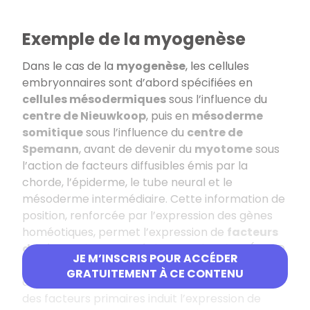
Exemple de la myogenèse
Dans le cas de la
myogenèse
, les cellules
embryonnaires sont d’abord spécifiées en
cellules mésodermiques
sous l’influence du
centre de Nieuwkoop
, puis en
mésoderme
somitique
sous l’influence du
centre de
Spemann
, avant de devenir du
myotome
sous
l’action de facteurs diffusibles émis par la
chorde, l’épiderme, le tube neural et le
mésoderme intermédiaire. Cette information de
position, renforcée par l’expression des gènes
homéotiques, permet l’expression de
facteurs
de régulation myogéniques primaires
(MyoD
JE M’INSCRIS POUR ACCÉDER
et Myf5). Les cellules souches des
somites
GRATUITEMENT À CE CONTENU
deviennent alors des
myoblastes
. L’expression
des facteurs primaires induit l’expression de