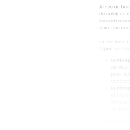
Arrivé au bou
de calcium ac
neurotrans
chimique co
La cellule-ci
types de réce
Le
récep
de deux 
post-syn
contract
Le
réce
et coupl
dans la 
de la fr
Ainsi pour un