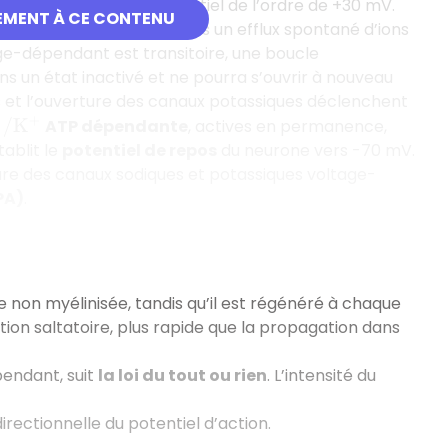
îne une différence de potentiel de l’ordre de +30 mV.
EMENT À CE CONTENU
épendant
, entraînant alors un efflux spontané d’ions
age-dépendant est transitoire, une boucle
ns un état inactivé et ne pourra s’ouvrir à nouveau
ues et l’ouverture des canaux potassiques déclenchent
ATP dépendante
, actives en permanence,
/
K
+
ablit le
potentiel de repos
du neurone vers -70 mV.
re des canaux sodiques et potassiques voltage-
PA)
.
 non myélinisée, tandis qu’il est régénéré à chaque
ion saltatoire, plus rapide que la propagation dans
pendant, suit
la loi du tout ou rien
. L’intensité du
irectionnelle du potentiel d’action.