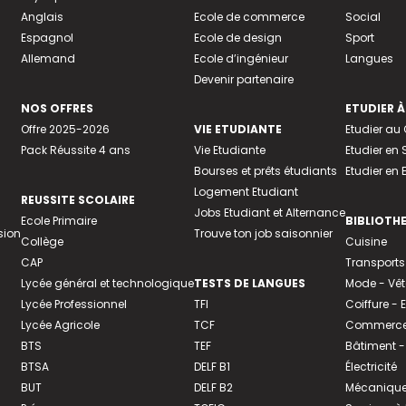
Anglais
Ecole de commerce
Social
Espagnol
Ecole de design
Sport
Allemand
Ecole d’ingénieur
Langues
Devenir partenaire
NOS OFFRES
ETUDIER À
Offre 2025-2026
VIE ETUDIANTE
Etudier a
Pack Réussite 4 ans
Vie Etudiante
Etudier en 
Bourses et prêts étudiants
Etudier en
Logement Etudiant
REUSSITE SCOLAIRE
Jobs Etudiant et Alternance
Ecole Primaire
BIBLIOTH
sion
Trouve ton job saisonnier
Collège
Cuisine
CAP
Transports
Lycée général et technologique
TESTS DE LANGUES
Mode - Vê
Lycée Professionnel
TFI
Coiffure -
Lycée Agricole
TCF
Commerce 
BTS
TEF
Bâtiment -
BTSA
DELF B1
Électricité
BUT
DELF B2
Mécanique