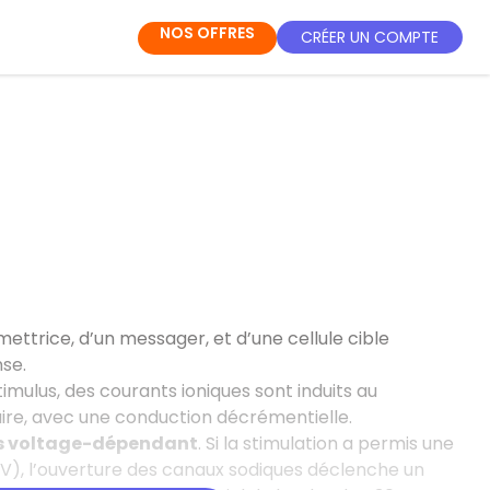
NOS OFFRES
CRÉER UN COMPTE
mettrice, d’un messager, et d’une cellule cible
se.
mulus, des courants ioniques sont induits au
ire, avec une conduction décrémentielle.
s voltage-dépendant
. Si la stimulation a permis une
 mV), l’ouverture des canaux sodiques déclenche un