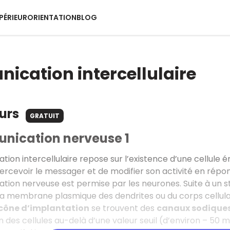
PÉRIEUR
ORIENTATION
BLOG
cation intercellulaire
ours
GRATUIT
nication nerveuse 1
ion intercellulaire repose sur l’existence d’une cellule é
rcevoir le messager et de modifier son activité en répon
ion nerveuse est permise par les neurones. Suite à un sti
la membrane plasmique des dendrites ou du corps cellula
cône d’implantation
se trouvent des
canaux sodique
n des cellules au-delà d’une valeur seuil (d’environ – 50