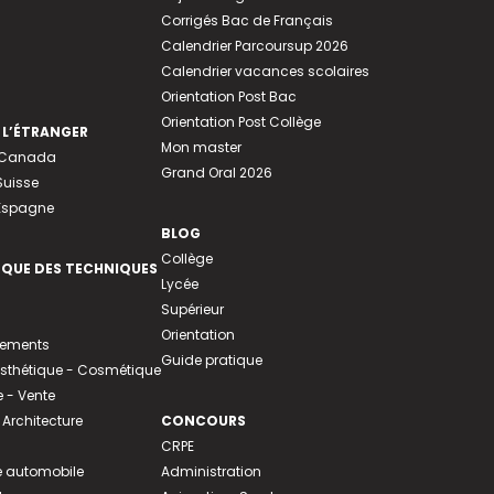
Corrigés Bac de Français
Calendrier Parcoursup 2026
Calendrier vacances scolaires
Orientation Post Bac
Orientation Post Collège
 L’ÉTRANGER
Mon master
u Canada
Grand Oral 2026
Suisse
 Espagne
BLOG
Collège
EQUE DES TECHNIQUES
Lycée
Supérieur
Orientation
tements
Guide pratique
 Esthétique - Cosmétique
- Vente
 Architecture
CONCOURS
CRPE
 automobile
Administration