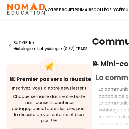
NOTRE PROJET
PRIMAIRE
COLLÈGE
LYCÉE
SU
Communi
BUT GB 1re
>
Histologie et physiologie (S1/2) *PASS
📝 Mini-c
La commu
💌 Premier pas vers la réussite
Inscrivez-vous à notre newsletter !
La communicat
capable de pe
Chaque semaine dans votre boite
La communicat
mail : conseils, contenus
pédagogiques, toutes les clés pour
voisinage de 
la réussite de vos enfants et bien
Au niveau du
plus ! 🎯
dépolarisatio