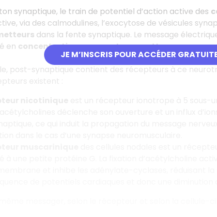
ton synaptique, le train de potentiel d’action active des
c
tive, via des calmodulines, l’exocytose de vésicules syn
metteurs
dans la fente synaptique. Le message électriqu
dé en
concentration en neurotransmetteur.
JE M’INSCRIS POUR ACCÉDER GRATUIT
ble, post-synaptique contient des récepteurs à ce neurotr
pteurs existent :
teur nicotinique
est un récepteur ionotrope à 5 sous-unit
acétylcholines déclenche son ouverture et un influx d’ions 
aptique, ce qui induit la propagation du message nerveux
ion dans le cas d’une synapse neuromusculaire.
pteur muscarinique
des cellules nodales est un récep
é à une petite protéine G. La fixation d’acétylcholine acti
membrane et inhibe les adénylate-cyclases, réduisant la 
équence de potentiels cardiaques et donc une diminution 
 même messager, selon le récepteur et selon la cellule-ci