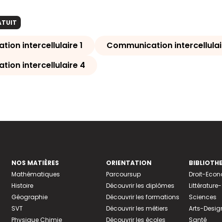
ATUIT
on intercellulaire 1
Communication intercellulai
ion intercellulaire 4
NOS MATIÈRES
ORIENTATION
BIBLIOTH
Mathématiques
Parcoursup
Droit-Eco
Histoire
Découvrir les diplômes
Littératur
Géographie
Découvrir les formations
Sciences
SVT
Découvrir les métiers
Arts-Desig
Physique Chimie
Découvrir les écoles
Santé