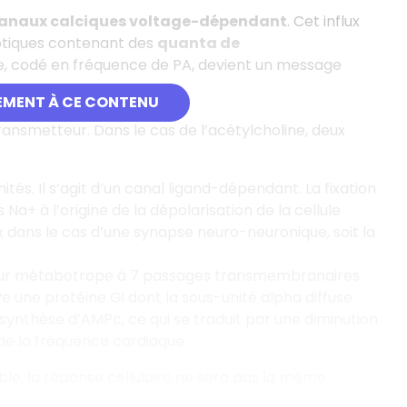
anaux calciques voltage-dépendant
. Cet influx
aptiques contenant des
quanta de
e, codé en fréquence de PA, devient un message
EMENT À CE CONTENU
ansmetteur. Dans le cas de l’acétylcholine, deux
és. Il s’agit d’un canal ligand-dépendant. La fixation
Na+ à l’origine de la dépolarisation de la cellule
 dans le cas d’une synapse neuro-neuronique, soit la
teur métabotrope à 7 passages transmembranaires
ve une protéine Gi dont la sous-unité alpha diffuse
synthèse d’AMPc, ce qui se traduit par une diminution
de la fréquence cardiaque.
ble, la réponse cellulaire ne sera pas la même.