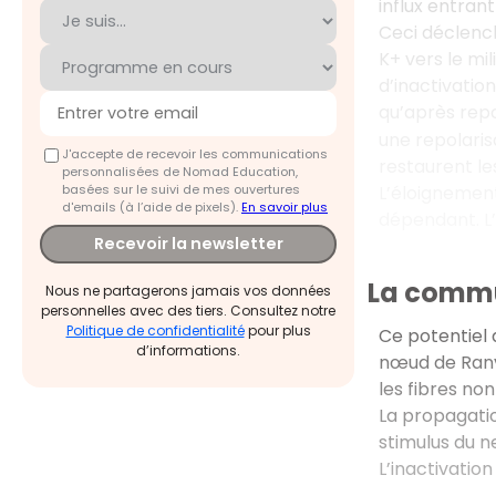
influx entrant
Ceci déclenc
K+ vers le mi
d’inactivatio
qu’après repo
une repolaris
J'accepte de recevoir les communications
restaurent le
personnalisées de Nomad Education,
basées sur le suivi de mes ouvertures
L’éloignemen
d'emails (à l’aide de pixels).
En savoir plus
dépendant. L
Recevoir la newsletter
La commu
Nous ne partagerons jamais vos données
personnelles avec des tiers. Consultez notre
Politique de confidentialité
pour plus
Ce potentiel 
d’informations.
nœud de Ranvi
les fibres non
La propagatio
stimulus du n
L’inactivation