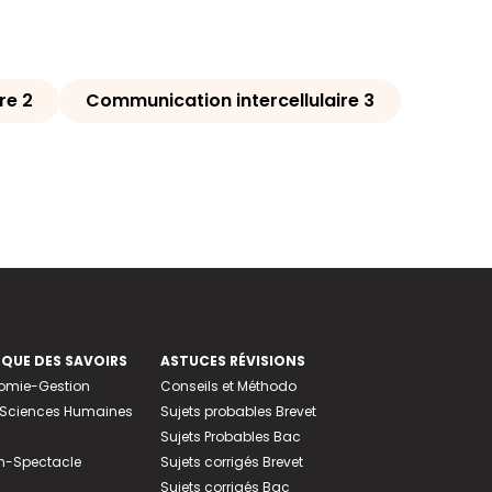
re 2
Communication intercellulaire 3
EQUE DES SAVOIRS
ASTUCES RÉVISIONS
nomie-Gestion
Conseils et Méthodo
e-Sciences Humaines
Sujets probables Brevet
Sujets Probables Bac
n-Spectacle
Sujets corrigés Brevet
Sujets corrigés Bac