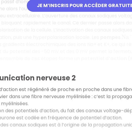
 passif d’ions Na+, ce qui dépolarise la cellule puis entra
JE M’INSCRIS POUR ACCÉDER GRATUIT
he alors l’ouverture de canaux
potassiques voltage-d
lieu extracellulaire. L’ouverture des canaux sodiques volt
n bloquant rapidement le canal. Ce dernier passe alors da
larisation de la cellule. L’inactivation des canaux sodiq
ation, puis une hyperpolarisation locale. Les
pompes
N
a
+
s gradients électrochimiques des ions Na+ et K+, ce qui rét
t du potentiel des -50 mV et des 0 mV permet la fermetu
’ensemble de ces étapes forme un
potentiel d’action (
nication nerveuse 2
d’action est régénéré de proche en proche dans une fibre
er dans une fibre nerveuse myélinisée : c’est la propagat
 myélinisées.
n des potentiels d’action, du fait des canaux voltage-dé
eurone est codée en fréquence de potentiel d’action.
 des canaux sodiques est à l’origine de la propagation unid