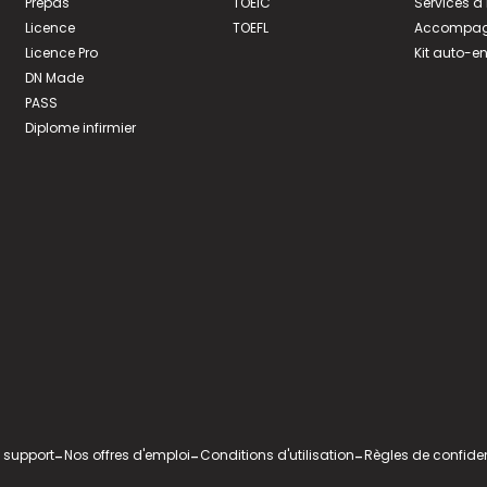
Prépas
TOEIC
Services à
Licence
TOEFL
Accompagn
Licence Pro
Kit auto-e
DN Made
PASS
Diplome infirmier
 support
-
Nos offres d'emploi
-
Conditions d'utilisation
-
Règles de confiden