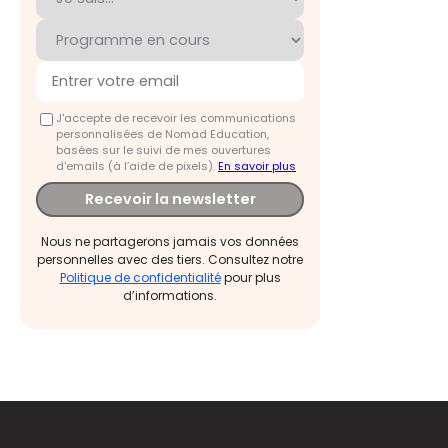
J'accepte de recevoir les communications
personnalisées de Nomad Education,
basées sur le suivi de mes ouvertures
d'emails (à l’aide de pixels).
En savoir plus
Recevoir la newsletter
Nous ne partagerons jamais vos données
personnelles avec des tiers. Consultez notre
Politique de confidentialité
pour plus
d’informations.