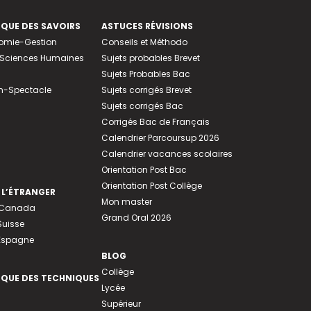
EQUE DES SAVOIRS
ASTUCES RÉVISIONS
nomie-Gestion
Conseils et Méthodo
e-Sciences Humaines
Sujets probables Brevet
Sujets Probables Bac
n-Spectacle
Sujets corrigés Brevet
Sujets corrigés Bac
Corrigés Bac de Français
Calendrier Parcoursup 2026
Calendrier vacances scolaires
Orientation Post Bac
Orientation Post Collège
 L’ÉTRANGER
Mon master
u Canada
Grand Oral 2026
Suisse
 Espagne
BLOG
Collège
EQUE DES TECHNIQUES
Lycée
Supérieur