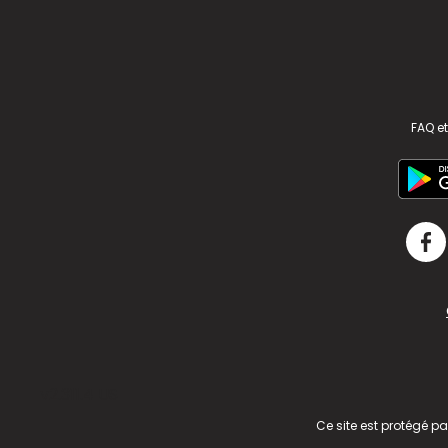
FAQ et
v2.311.4 US
Ce site est protégé p