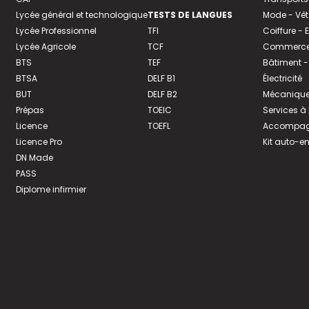
Lycée général et technologique
TESTS DE LANGUES
Mode - Vê
Lycée Professionnel
TFI
Coiffure -
Lycée Agricole
TCF
Commerce 
BTS
TEF
Bâtiment -
BTSA
DELF B1
Électricité
BUT
DELF B2
Mécanique
Prépas
TOEIC
Services à
Licence
TOEFL
Accompagn
Licence Pro
Kit auto-e
DN Made
PASS
Diplome infirmier