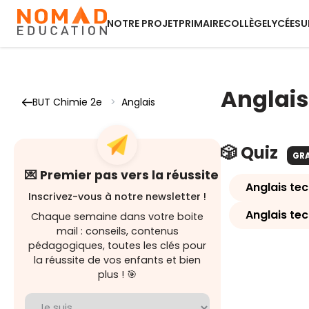
NOTRE PROJET
PRIMAIRE
COLLÈGE
LYCÉE
SU
Anglais
BUT Chimie 2e
>
Anglais
🎲 Quiz
GR
💌 Premier pas vers la réussite
Anglais tec
Inscrivez-vous à notre newsletter !
Anglais te
Chaque semaine dans votre boite
mail : conseils, contenus
pédagogiques, toutes les clés pour
la réussite de vos enfants et bien
plus ! 🎯