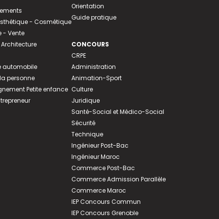
Orientation
tements
Guide pratique
 Esthétique - Cosmétique
- Vente
 Architecture
CONCOURS
CRPE
 automobile
Administration
 la personne
Animation-Sport
ement Petite enfance
Culture
ntrepreneur
Juridique
Santé-Social et Médico-Social
Sécurité
Technique
Ingénieur Post-Bac
Ingénieur Maroc
Commerce Post-Bac
Commerce Admission Parallèle
Commerce Maroc
IEP Concours Commun
IEP Concours Grenoble