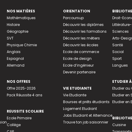
NOS MATIÈRES
ORIENTATION
BIBLIOTH
Mathématiques
Parcoursup
Droit-Eco
Histoire
Découvrir les diplômes
Littératur
Géographie
Découvrir les formations
Sciences
SVT
Découvrir les métiers
Arts-Desig
Physique Chimie
Découvrir les écoles
Santé
Anglais
Ecole de commerce
Social
Espagnol
Ecole de design
Sport
Allemand
Ecole d’ingénieur
Langues
Devenir partenaire
NOS OFFRES
ETUDIER À
Offre 2025-2026
VIE ETUDIANTE
Etudier a
Pack Réussite 4 ans
Vie Etudiante
Etudier en 
Bourses et prêts étudiants
Etudier en
Logement Etudiant
REUSSITE SCOLAIRE
Jobs Etudiant et Alternance
Ecole Primaire
BIBLIOTH
sion
Trouve ton job saisonnier
Collège
Cuisine
CAP
Transports