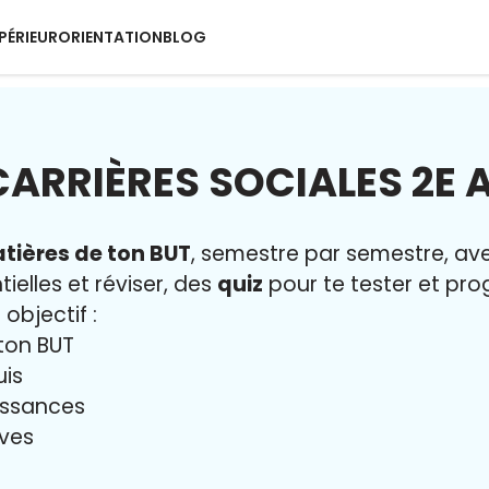
PÉRIEUR
ORIENTATION
BLOG
CARRIÈRES SOCIALES 2E 
tières de ton BUT
, semestre par semestre, a
ielles et réviser, des
quiz
pour te tester et prog
 objectif :
ton BUT
uis
issances
uves