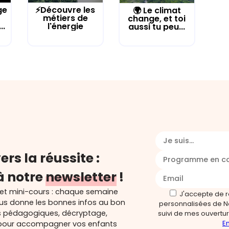
ge
⚡Découvre les
🌍 Le climat
métiers de
change, et toi
..
l'énergie
aussi tu peu...
Je suis...
ers la réussite :
Programme en c
à notre
newsletter
!
 et mini-cours : chaque semaine
J'accepte de 
ous donne les bonnes infos au bon
personnalisées de N
s pédagogiques, décryptage,
suivi de mes ouverture
En
és pour accompagner vos enfants