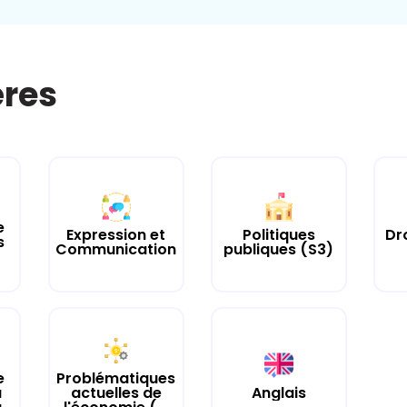
ères
e
Expression et
Politiques
Dro
s
Communication
publiques (S3)
e
Problématiques
u
actuelles de
Anglais