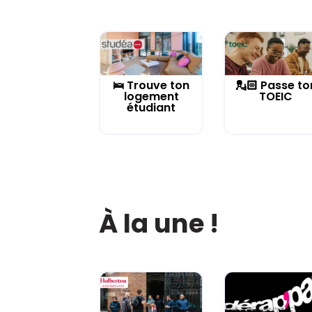
🛌 Trouve ton
💂🏻 Passe to
logement
TOEIC
étudiant
À la une !