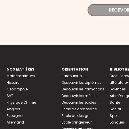
RECEVOI
NOS MATIÈRES
ORIENTATION
BIBLIOTH
Mathématiques
Parcoursup
Droit-Eco
Histoire
Découvrir les diplômes
Littératur
Géographie
Découvrir les formations
Sciences
SVT
Découvrir les métiers
Arts-Desig
Physique Chimie
Découvrir les écoles
Santé
Anglais
Ecole de commerce
Social
Espagnol
Ecole de design
Sport
Allemand
Ecole d’ingénieur
Langues
Devenir partenaire