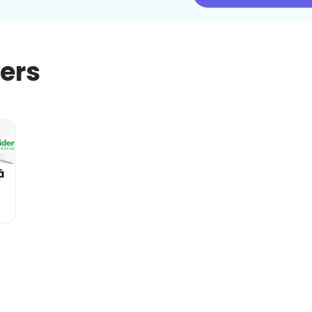
iers
à