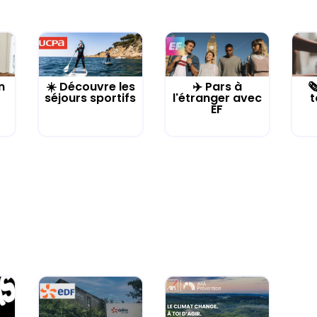
n
☀️ Découvre les
✈️ Pars à

séjours sportifs
l'étranger avec
t
EF