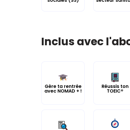
sociales (S3)
secteur sanita.
Inclus avec l'a
Gère ta rentrée
Réussis ton
avec NOMAD + !
TOEIC®