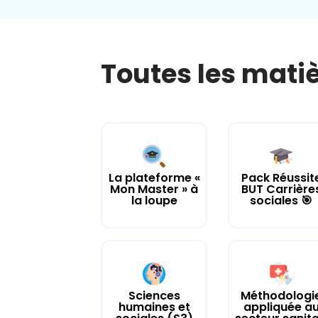
Toutes les mati
La plateforme «
Pack Réussit
Mon Master » à
BUT Carrière
la loupe
sociales 🎯
Sciences
Méthodologi
humaines et
appliquée a