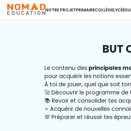
NOTRE PROJET
PRIMAIRE
COLLÈGE
LYCÉE
SU
BUT 
Le contenu des
principales ma
pour acquérir les notions essent
À toi de jouer, quel que soit ton
🚀 Découvrir le programme de 
📚 Revoir et consolider tes acq
⭐️ Acquérir de nouvelles conna
💯 Préparer et réussir tes épre