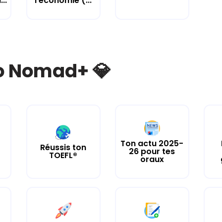
..
l'économie (...
bo Nomad+ 💎
Ton actu 2025-
Réussis ton
26 pour tes
TOEFL®
oraux