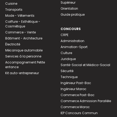
Supérieur
Cuisine
Orientation
Transports
Guide pratique
Mode - Vêtements
Coiffure - Esthétique -
Cosmétique
CONCOURS
Commerce - Vente
CRPE
Bâtiment - Architecture
Administration
Électricité
Animation-Sport
Mécanique automobile
Culture
Services à la personne
Juridique
Accompagnement Petite
Santé-Social et Médico-Social
enfance
Sécurité
Kit auto-entrepreneur
Technique
Ingénieur Post-Bac
Ingénieur Maroc
Commerce Post-Bac
Commerce Admission Parallèle
Commerce Maroc
IEP Concours Commun