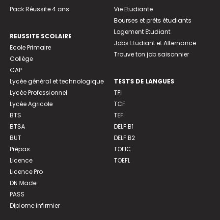
Pack Réussite 4 ans
Vie Etudiante
Bourses et prêts étudiants
Logement Etudiant
REUSSITE SCOLAIRE
Jobs Etudiant et Alternance
Ecole Primaire
Trouve ton job saisonnier
Collège
CAP
Lycée général et technologique
TESTS DE LANGUES
Lycée Professionnel
TFI
Lycée Agricole
TCF
BTS
TEF
BTSA
DELF B1
BUT
DELF B2
Prépas
TOEIC
Licence
TOEFL
Licence Pro
DN Made
PASS
Diplome infirmier