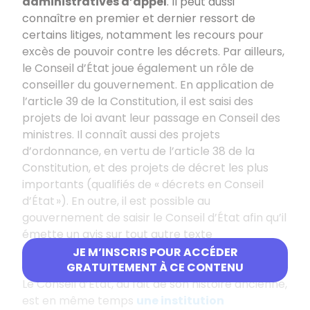
administratives d’appel
. Il peut aussi
connaître en premier et dernier ressort de
certains litiges, notamment les recours pour
excès de pouvoir contre les décrets. Par ailleurs,
le Conseil d’État joue également un rôle de
conseiller du gouvernement. En application de
l’article 39 de la Constitution, il est saisi des
projets de loi avant leur passage en Conseil des
ministres. Il connaît aussi des projets
d’ordonnance, en vertu de l’article 38 de la
Constitution, et des projets de décret les plus
importants (qualifiés de « décrets en Conseil
d’État »). En outre, il est possible au
gouvernement de saisir le Conseil d’État afin qu’il
émette un avis sur tout autre texte
réglementaire ou sur une question juridique
JE M’INSCRIS POUR ACCÉDER
particulière.
GRATUITEMENT À CE CONTENU
Le Conseil d’État, du fait de son histoire ancienne,
est en même temps
une institution