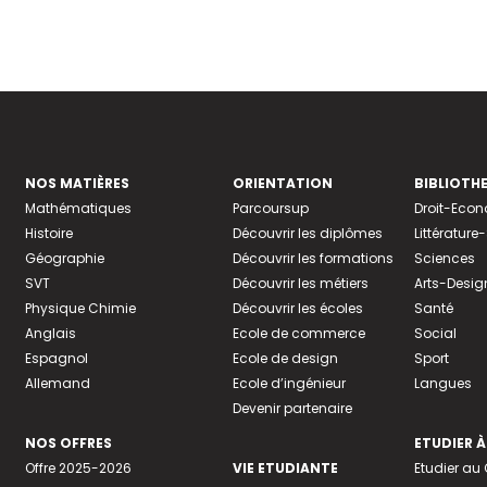
NOS MATIÈRES
ORIENTATION
BIBLIOTH
Mathématiques
Parcoursup
Droit-Eco
Histoire
Découvrir les diplômes
Littératur
Géographie
Découvrir les formations
Sciences
SVT
Découvrir les métiers
Arts-Desig
Physique Chimie
Découvrir les écoles
Santé
Anglais
Ecole de commerce
Social
Espagnol
Ecole de design
Sport
Allemand
Ecole d’ingénieur
Langues
Devenir partenaire
NOS OFFRES
ETUDIER À
Offre 2025-2026
VIE ETUDIANTE
Etudier a