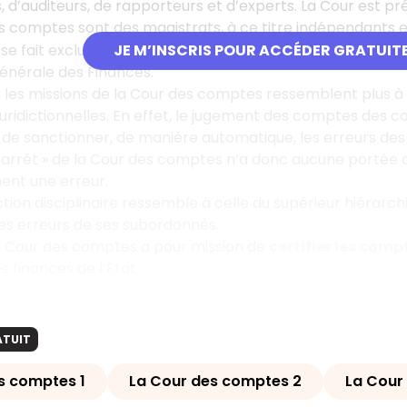
, d’auditeurs, de rapporteurs et d’experts. La Cour est 
s comptes sont des magistrats, à ce titre indépendants e
e fait exclusivement parmi les élèves les mieux classés i
JE M’INSCRIS POUR ACCÉDER GRATUIT
générale des Finances.
s, les missions de la Cour des comptes ressemblent plus à
juridictionnelles. En effet, le jugement des comptes des 
is de sanctionner, de manière automatique, les erreurs de
arrêt » de la Cour des comptes n’a donc aucune portée co
ment une erreur.
ction disciplinaire ressemble à celle du supérieur hiérarch
es erreurs de ses subordonnés.
 la Cour des comptes a pour mission de
certifier les comp
s finances de l’État.
ATUIT
s comptes 1
La Cour des comptes 2
La Cour