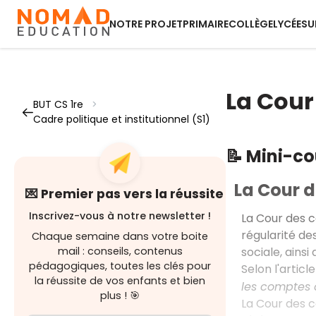
NOTRE PROJET
PRIMAIRE
COLLÈGE
LYCÉE
SU
La Cour
BUT CS 1re
>
Cadre politique et institutionnel (S1)
📝 Mini-c
La Cour 
💌 Premier pas vers la réussite
Inscrivez-vous à notre newsletter !
La Cour des 
régularité de
Chaque semaine dans votre boite
sociale, ainsi
mail : conseils, contenus
pédagogiques, toutes les clés pour
Selon l'article 
la réussite de vos enfants et bien
les comptes 
plus ! 🎯
La Cour des 