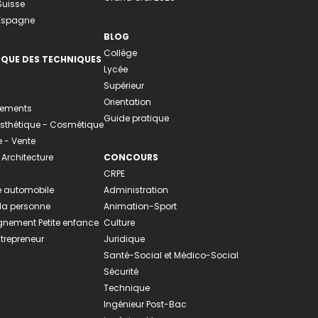
Suisse
 Espagne
BLOG
Collège
EQUE DES TECHNIQUES
Lycée
Supérieur
Orientation
tements
Guide pratique
 Esthétique - Cosmétique
- Vente
 Architecture
CONCOURS
CRPE
 automobile
Administration
 la personne
Animation-Sport
ement Petite enfance
Culture
ntrepreneur
Juridique
Santé-Social et Médico-Social
Sécurité
Technique
Ingénieur Post-Bac