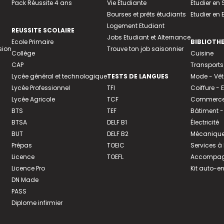
Pack Réussite 4 ans
Vie Etudiante
Etudier en 
Bourses et prêts étudiants
Etudier en
Logement Etudiant
REUSSITE SCOLAIRE
Jobs Etudiant et Alternance
Ecole Primaire
BIBLIOTH
sion
Trouve ton job saisonnier
Collège
Cuisine
CAP
Transports
Lycée général et technologique
TESTS DE LANGUES
Mode - Vê
Lycée Professionnel
TFI
Coiffure -
Lycée Agricole
TCF
Commerce 
BTS
TEF
Bâtiment -
BTSA
DELF B1
Électricité
BUT
DELF B2
Mécanique
Prépas
TOEIC
Services à
Licence
TOEFL
Accompagn
Licence Pro
Kit auto-e
DN Made
PASS
Diplome infirmier