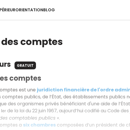
PÉRIEUR
ORIENTATION
BLOG
 des comptes
ours
GRATUIT
des comptes
comptes est une
juridiction financière de l'ordre admin
s comptes publics, de l’État, des établissements publics n
 que des organismes privés bénéficiant d'une aide de l’État
I
de la loi du 22 juin 1967, aujourd’hui codifié au Code des 
er
des comptables publics »
.
comptes a
six chambres
composées d’un président de cha