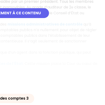
présidée par un premier président. Tous les membres
t inamovibles. Au grade d’auditeur de 2
classe, le
e
ssus de l’ENA, comme pour le Conseil d’État ou
EMENT À CE CONTENU
 des
missions administratives de contrôle
qu’à
comptables publics n’a nullement pour objet de régler
s comptables publics dans l’établissement de leur
ntentieuse. Il s’agit seulement de sanctionner
ique d’un agent dans la fonction publique, qui peut
tes de l’État
. Cette mission place la Cour au cœur de
 des comptes 3