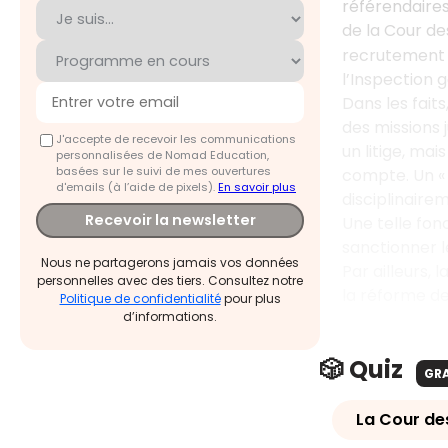
référendaires
de la Cour de
recrutement s
l’Inspection 
Dans les fait
des missions 
J'accepte de recevoir les communications
un litige, ma
personnalisées de Nomad Education,
basées sur le suivi de mes ouvertures
compte. Un « 
d'emails (à l’aide de pixels).
En savoir plus
disciplinaire
Recevoir la newsletter
Une telle fon
sanctionner l
Nous ne partagerons jamais vos données
Par ailleurs,
personnelles avec des tiers. Consultez notre
la réforme de
Politique de confidentialité
pour plus
d’informations.
🎲 Quiz
GR
La Cour de