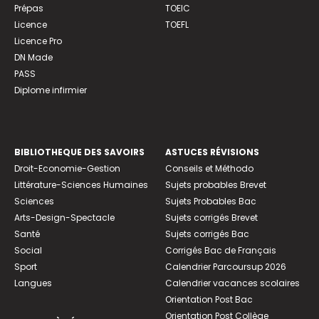
Prépas
TOEIC
Licence
TOEFL
Licence Pro
DN Made
PASS
Diplome infirmier
BIBLIOTHEQUE DES SAVOIRS
ASTUCES RÉVISIONS
Droit-Economie-Gestion
Conseils et Méthodo
Littérature-Sciences Humaines
Sujets probables Brevet
Sciences
Sujets Probables Bac
Arts-Design-Spectacle
Sujets corrigés Brevet
Santé
Sujets corrigés Bac
Social
Corrigés Bac de Français
Sport
Calendrier Parcoursup 2026
Langues
Calendrier vacances scolaires
Orientation Post Bac
Orientation Post Collège