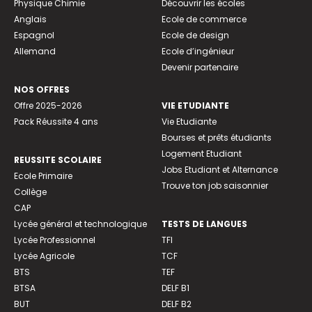
Physique Chimie
Découvrir les écoles
Anglais
Ecole de commerce
Espagnol
Ecole de design
Allemand
Ecole d’ingénieur
Devenir partenaire
NOS OFFRES
Offre 2025-2026
VIE ETUDIANTE
Pack Réussite 4 ans
Vie Etudiante
Bourses et prêts étudiants
Logement Etudiant
REUSSITE SCOLAIRE
Jobs Etudiant et Alternance
Ecole Primaire
Trouve ton job saisonnier
Collège
CAP
Lycée général et technologique
TESTS DE LANGUES
Lycée Professionnel
TFI
Lycée Agricole
TCF
BTS
TEF
BTSA
DELF B1
BUT
DELF B2