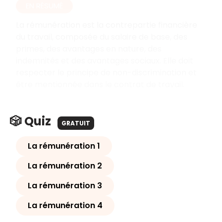
EN RÉSUMÉ
La rémunération est la contrepartie financière
du travail, composée du salaire de base, des
primes, des avantages en nature, des
indemnités et des avantages sociaux. Elle doit
respecter le principe de non-discrimination et
être mentionnée dans le contrat de travail.
🎲 Quiz
GRATUIT
La rémunération 1
La rémunération 2
La rémunération 3
La rémunération 4