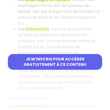
avantages fournis par l'employeur au
salarié, tels que le logement de fonction, la
voiture de société, les tickets restaurant,
etc.
Les
indemnités
: ce sont des sommes
versées au salarié en réparation d'un
préjudice subi, comme les indemnités de
congés payés, les indemnités de
licenciement, les indemnités de
déplacement, etc.
JE M’INSCRIS POUR ACCÉDER
Les
avantages sociaux
: ce sont des
GRATUITEMENT À CE CONTENU
avantages complémentaires offerts par
l'employeur, tels que les prestations de
retraite, les assurances santé, les plans
d'épargne salariale, etc.
Règles et obligations
La rémunération doit respecter le principe de