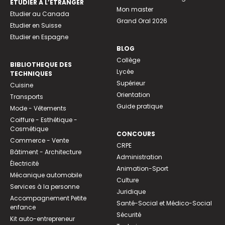
ETUDIER À L’ÉTRANGER
Mon master
Etudier au Canada
Grand Oral 2026
Etudier en Suisse
Etudier en Espagne
BLOG
Collège
BIBLIOTHEQUE DES
Lycée
TECHNIQUES
Supérieur
Cuisine
Orientation
Transports
Guide pratique
Mode - Vêtements
Coiffure - Esthétique -
Cosmétique
CONCOURS
Commerce - Vente
CRPE
Bâtiment - Architecture
Administration
Électricité
Animation-Sport
Mécanique automobile
Culture
Services à la personne
Juridique
Accompagnement Petite
Santé-Social et Médico-Social
enfance
Sécurité
Kit auto-entrepreneur