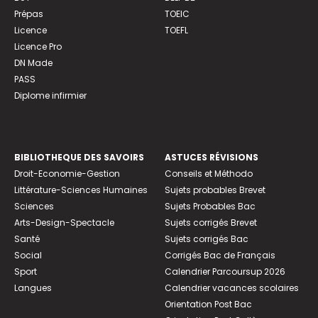
Prépas
TOEIC
Licence
TOEFL
Licence Pro
DN Made
PASS
Diplome infirmier
BIBLIOTHEQUE DES SAVOIRS
ASTUCES RÉVISIONS
Droit-Economie-Gestion
Conseils et Méthodo
Littérature-Sciences Humaines
Sujets probables Brevet
Sciences
Sujets Probables Bac
Arts-Design-Spectacle
Sujets corrigés Brevet
Santé
Sujets corrigés Bac
Social
Corrigés Bac de Français
Sport
Calendrier Parcoursup 2026
Langues
Calendrier vacances scolaires
Orientation Post Bac