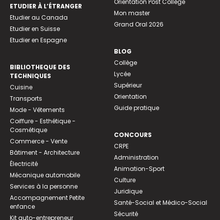
Orientation Post Collège
ETUDIER À L’ÉTRANGER
Mon master
Etudier au Canada
Grand Oral 2026
Etudier en Suisse
Etudier en Espagne
BLOG
Collège
BIBLIOTHEQUE DES
Lycée
TECHNIQUES
Supérieur
Cuisine
Orientation
Transports
Guide pratique
Mode - Vêtements
Coiffure - Esthétique -
Cosmétique
CONCOURS
Commerce - Vente
CRPE
Bâtiment - Architecture
Administration
Électricité
Animation-Sport
Mécanique automobile
Culture
Services à la personne
Juridique
Accompagnement Petite
Santé-Social et Médico-Social
enfance
Sécurité
Kit auto-entrepreneur