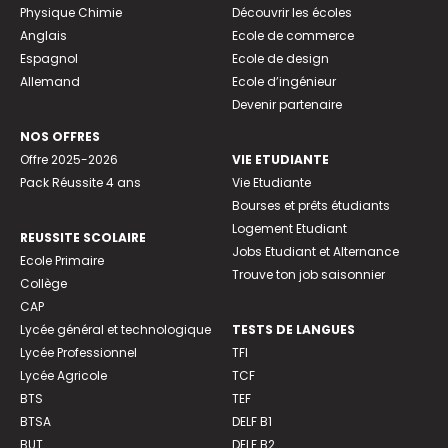
Physique Chimie
Découvrir les écoles
Anglais
Ecole de commerce
Espagnol
Ecole de design
Allemand
Ecole d’ingénieur
Devenir partenaire
NOS OFFRES
Offre 2025-2026
VIE ETUDIANTE
Pack Réussite 4 ans
Vie Etudiante
Bourses et prêts étudiants
Logement Etudiant
REUSSITE SCOLAIRE
Jobs Etudiant et Alternance
Ecole Primaire
Trouve ton job saisonnier
Collège
CAP
Lycée général et technologique
TESTS DE LANGUES
Lycée Professionnel
TFI
Lycée Agricole
TCF
BTS
TEF
BTSA
DELF B1
BUT
DELF B2