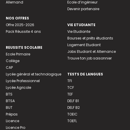
Allemand
Ecole d’ingénieur
Devenir partenaire
NOS OFFRES
Offre 2025-2026
VIE ETUDIANTE
Pack Réussite 4 ans
Vie Etudiante
Bourses et prêts étudiants
Logement Etudiant
REUSSITE SCOLAIRE
Jobs Etudiant et Alternance
Ecole Primaire
Trouve ton job saisonnier
Collège
CAP
Lycée général et technologique
TESTS DE LANGUES
Lycée Professionnel
TFI
Lycée Agricole
TCF
BTS
TEF
BTSA
DELF B1
BUT
DELF B2
Prépas
TOEIC
Licence
TOEFL
Licence Pro