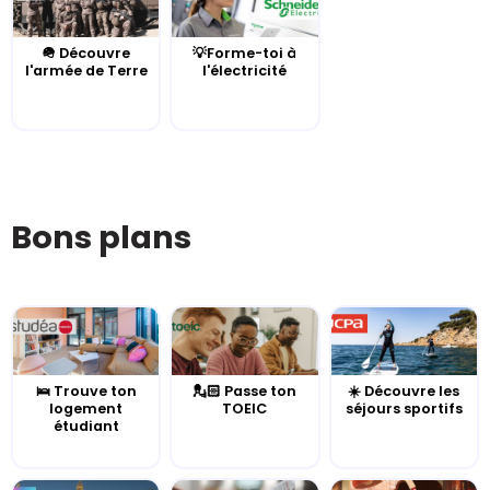
🪖 Découvre
💡Forme-toi à
l'armée de Terre
l'électricité
Bons plans
🛌 Trouve ton
💂🏻 Passe ton
☀️ Découvre les
logement
TOEIC
séjours sportifs
étudiant