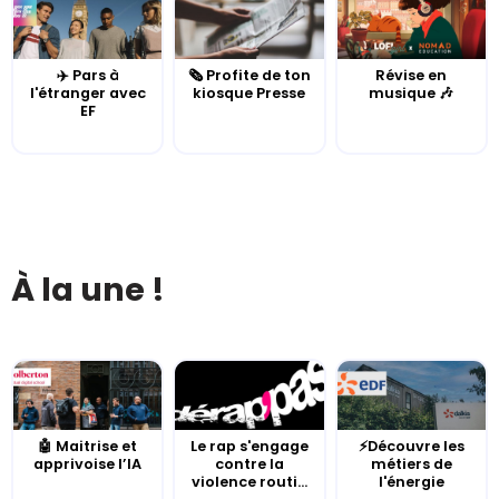
✈️ Pars à
🗞️ Profite de ton
Révise en
l'étranger avec
kiosque Presse
musique 🎶
EF
À la une !
🤖 Maitrise et
Le rap s'engage
⚡Découvre les
apprivoise l’IA
contre la
métiers de
violence routi...
l'énergie