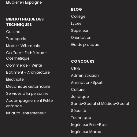
Etudier en Espagne
BLOG
Collège
BIBLIOTHEQUE DES
Lycée
TECHNIQUES
Supérieur
Cuisine
Orientation
Transports
Guide pratique
Mode - Vêtements
Coiffure - Esthétique -
Cosmétique
CONCOURS
Commerce - Vente
CRPE
Bâtiment - Architecture
Administration
Électricité
Animation-Sport
Mécanique automobile
Culture
Services à la personne
Juridique
Accompagnement Petite
Santé-Social et Médico-Social
enfance
Sécurité
Kit auto-entrepreneur
Technique
Ingénieur Post-Bac
Ingénieur Maroc