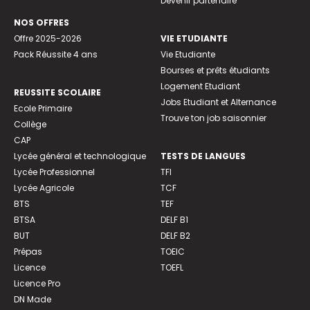
Devenir partenaire
NOS OFFRES
Offre 2025-2026
VIE ETUDIANTE
Pack Réussite 4 ans
Vie Etudiante
Bourses et prêts étudiants
Logement Etudiant
REUSSITE SCOLAIRE
Jobs Etudiant et Alternance
Ecole Primaire
Trouve ton job saisonnier
Collège
CAP
Lycée général et technologique
TESTS DE LANGUES
Lycée Professionnel
TFI
Lycée Agricole
TCF
BTS
TEF
BTSA
DELF B1
BUT
DELF B2
Prépas
TOEIC
Licence
TOEFL
Licence Pro
DN Made