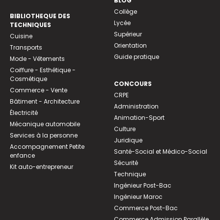
BLOG
Collège
BIBLIOTHEQUE DES
Lycée
TECHNIQUES
Supérieur
Cuisine
Orientation
Transports
Guide pratique
Mode - Vêtements
Coiffure - Esthétique -
Cosmétique
CONCOURS
Commerce - Vente
CRPE
Bâtiment - Architecture
Administration
Électricité
Animation-Sport
Mécanique automobile
Culture
Services à la personne
Juridique
Accompagnement Petite
Santé-Social et Médico-Social
enfance
Sécurité
Kit auto-entrepreneur
Technique
Ingénieur Post-Bac
Ingénieur Maroc
Commerce Post-Bac
Commerce Admission Parallèle