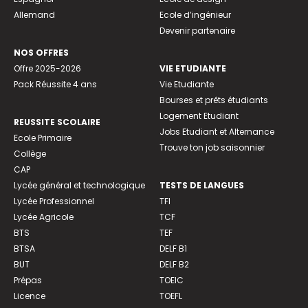
Allemand
Ecole d’ingénieur
Devenir partenaire
NOS OFFRES
Offre 2025-2026
VIE ETUDIANTE
Pack Réussite 4 ans
Vie Etudiante
Bourses et prêts étudiants
Logement Etudiant
REUSSITE SCOLAIRE
Jobs Etudiant et Alternance
Ecole Primaire
Trouve ton job saisonnier
Collège
CAP
Lycée général et technologique
TESTS DE LANGUES
Lycée Professionnel
TFI
Lycée Agricole
TCF
BTS
TEF
BTSA
DELF B1
BUT
DELF B2
Prépas
TOEIC
Licence
TOEFL