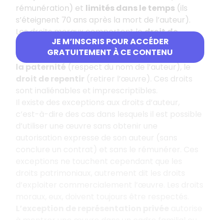
rémunération) et
l
imités dans le tem
ps
(ils
s’éteignent 70 ans après la mort de l’auteur).
Les droits moraux comportent le
droit de
JE M’INSCRIS POUR ACCÉDER
divulgation
(rendre publique l’œuvre), le
droit
GRATUITEMENT À CE CONTENU
au respect de l’intégrité de l’œuvre
, le
droit à
la paternité
(respect du nom de l’auteur), le
droit de repentir
(retirer l’œuvre). Ces droits
sont inaliénables et imprescriptibles.
Il existe des exceptions aux droits d’auteur,
c’est-à-dire des cas dans lesquels il est possible
d’utiliser une œuvre sans obtenir une
autorisation expresse de son auteur (sans
conclure un contrat) et sans le rémunérer. Ces
exceptions ne touchent cependant que les
droits patrimoniaux, autrement dit les droits
d’exploiter commercialement l’œuvre. Les droits
moraux, eux, doivent toujours être respectés.
L’exception de représentation privée
autorise