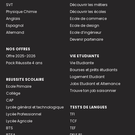
SVT
Découvrir les métiers
Physique Chimie
Découvrir les écoles
Anglais
Ecole de commerce
Espagnol
Ecole de design
Allemand
Ecole d’ingénieur
Devenir partenaire
NOS OFFRES
Offre 2025-2026
VIE ETUDIANTE
Pack Réussite 4 ans
Vie Etudiante
Bourses et prêts étudiants
Logement Etudiant
REUSSITE SCOLAIRE
Jobs Etudiant et Alternance
Ecole Primaire
Trouve ton job saisonnier
Collège
CAP
Lycée général et technologique
TESTS DE LANGUES
Lycée Professionnel
TFI
Lycée Agricole
TCF
BTS
TEF
BTSA
DELF B1