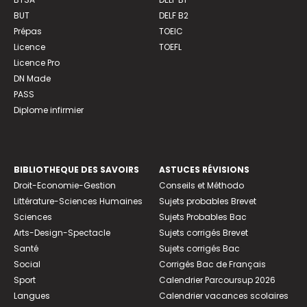
BUT
DELF B2
Prépas
TOEIC
Licence
TOEFL
Licence Pro
DN Made
PASS
Diplome infirmier
BIBLIOTHEQUE DES SAVOIRS
ASTUCES RÉVISIONS
Droit-Economie-Gestion
Conseils et Méthodo
Littérature-Sciences Humaines
Sujets probables Brevet
Sciences
Sujets Probables Bac
Arts-Design-Spectacle
Sujets corrigés Brevet
Santé
Sujets corrigés Bac
Social
Corrigés Bac de Français
Sport
Calendrier Parcoursup 2026
Langues
Calendrier vacances scolaires