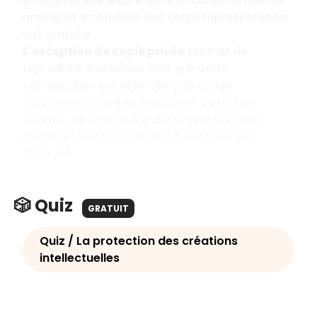
à montrer une œuvre dans un cadre familial ou
amical, et à condition que cette représentation
soit gratuite.
L’exception de copie privée
permet de
reproduire une œuvre tant que cette
reproduction est réservée à un usage
strictement privé et personnel. Il est donc
défendu de reproduire une œuvre afin d’en
distribuer des exemplaires à des amis, par
exemple.
🎲 Quiz
GRATUIT
Quiz / La protection des créations
intellectuelles