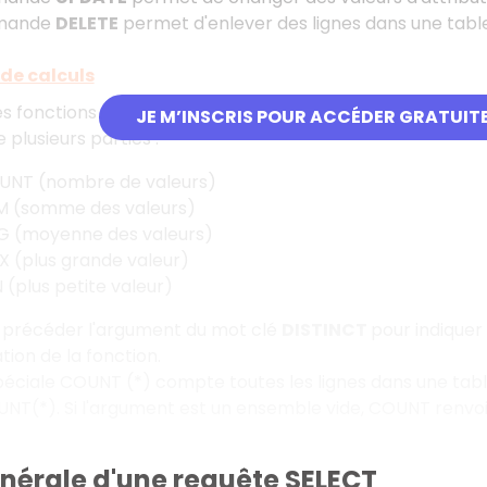
mande
DELETE
permet d'enlever des lignes dans une table
de calculs
es fonctions de calcul opérant sur l'ensemble des valeurs
JE M’INSCRIS POUR ACCÉDER GRATUIT
 plusieurs parties :
UNT (nombre de valeurs)
M (somme des valeurs)
G (moyenne des valeurs)
 (plus grande valeur)
 (plus petite valeur)
e précéder l'argument du mot clé
DISTINCT
pour indiquer
tion de la fonction.
péciale COUNT (*) compte toutes les lignes dans une table
NT(*). Si l'argument est un ensemble vide, COUNT renvoie 
nérale d'une requête SELECT