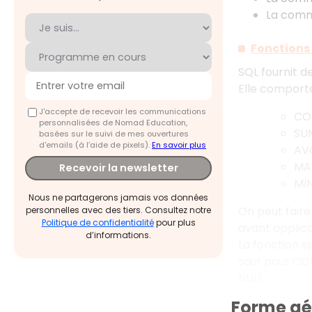
La com
Fonctions 
SQL fournit d
Elle comporte
J'accepte de recevoir les communications
CO
personnalisées de Nomad Education,
SU
basées sur le suivi de mes ouvertures
d'emails (à l’aide de pixels).
En savoir plus
AV
MAX
Recevoir la newsletter
MIN
Nous ne partagerons jamais vos données
On peut fair
personnelles avec des tiers. Consultez notre
Politique de confidentialité
pour plus
avant applica
d’informations.
La fonction s
sauf pour COU
NULL.
Forme gé