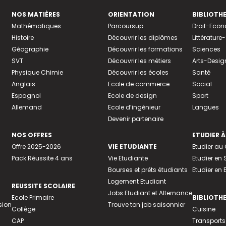
NOS MATIÈRES
ORIENTATION
BIBLIOTH
Mathématiques
Parcoursup
Droit-Eco
Histoire
Découvrir les diplômes
Littératur
Géographie
Découvrir les formations
Sciences
SVT
Découvrir les métiers
Arts-Desig
Physique Chimie
Découvrir les écoles
Santé
Anglais
Ecole de commerce
Social
Espagnol
Ecole de design
Sport
Allemand
Ecole d’ingénieur
Langues
Devenir partenaire
NOS OFFRES
ETUDIER À
Offre 2025-2026
VIE ETUDIANTE
Etudier a
Pack Réussite 4 ans
Vie Etudiante
Etudier en 
Bourses et prêts étudiants
Etudier en
Logement Etudiant
REUSSITE SCOLAIRE
Jobs Etudiant et Alternance
Ecole Primaire
BIBLIOTH
sion
Trouve ton job saisonnier
Collège
Cuisine
CAP
Transports