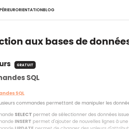
PÉRIEUR
ORIENTATION
BLOG
ction aux bases de donnée
ours
GRATUIT
mandes SQL
andes SQL
plusieurs commandes permettant de manipuler les donnée
mande
SELECT
permet de sélectionner des données issue
mande
INSERT
permet d'ajouter de nouvelles lignes à une 
mande
UPDATE
permet de changer des valeurs d'attributs