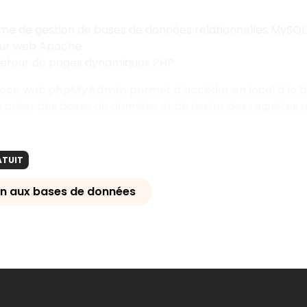
me de gestion de bases de données relationnelles MySQL
eur web Apache
préteur de pages dynamiques PHP
rface web
phpMyAdmin
permet d’accéder en local à la base 
 créer des bases de données et de tester des requêtes a
ATUIT
on aux bases de données