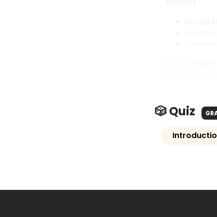
suivants :
Le systè
Le serv
L’inter
L’outil d’inte
permettre de
🎲 Quiz
GR
Introducti