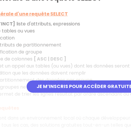
érale d'une requête SELECT
TINCT]
liste d'attributs, expressions
e tables ou vues
ication
tributs de partitionnement
fication de groupe
te de colonnes
[ ASC | DESC ]
 un appel aux tables (ou vues) dont les données seront
tion que les données doivent remplir
artitionnement des données par groupe
JE M’INSCRIS POUR ACCÉDER GRATUIT
groupes ne satisfaisant pas la condition sont éliminés
rmet de trier les lignes résultat par ordre ascendant o
requêtes
font dans un environnement local où chaque développeur 
 tous les cas, des solutions gratuites tout-en-un telles q