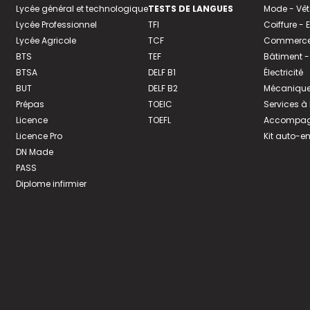
Lycée général et technologique
TESTS DE LANGUES
Mode - Vê
Lycée Professionnel
TFI
Coiffure -
Lycée Agricole
TCF
Commerce 
BTS
TEF
Bâtiment -
BTSA
DELF B1
Électricité
BUT
DELF B2
Mécanique
Prépas
TOEIC
Services à
Licence
TOEFL
Accompagn
Licence Pro
Kit auto-e
DN Made
PASS
Diplome infirmier