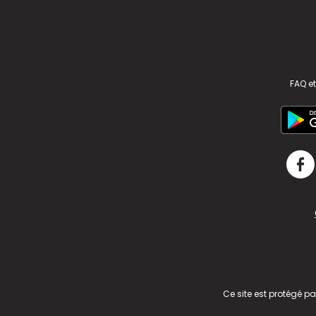
FAQ et
v2.311.4 US
Ce site est protégé p