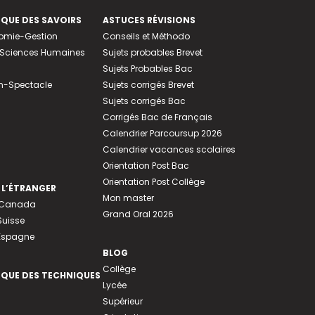
EQUE DES SAVOIRS
ASTUCES RÉVISIONS
nomie-Gestion
Conseils et Méthodo
e-Sciences Humaines
Sujets probables Brevet
Sujets Probables Bac
n-Spectacle
Sujets corrigés Brevet
Sujets corrigés Bac
Corrigés Bac de Français
Calendrier Parcoursup 2026
Calendrier vacances scolaires
Orientation Post Bac
Orientation Post Collège
 L’ÉTRANGER
Mon master
u Canada
Grand Oral 2026
Suisse
 Espagne
BLOG
Collège
EQUE DES TECHNIQUES
Lycée
Supérieur