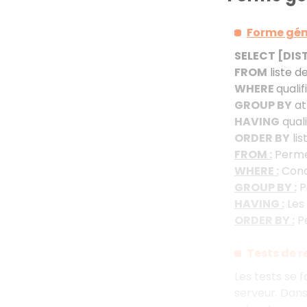
Forme gén
SELECT [DIS
FROM
liste d
WHERE
qualif
GROUP BY
at
HAVING
quali
ORDER BY
lis
FROM :
Permet
WHERE :
Condi
GROUP BY :
P
HAVING :
Les 
ORDER BY :
Pe
Tests de 
Les tests se 
serveur. Dans