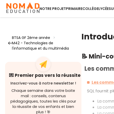
NOTRE PROJET
PRIMAIRE
COLLÈGE
LYCÉE
SU
Introdu
BTSA GF 2ème année
>
M42 - Technologies de
l'informatique et du multimédia
📝 Mini-c
Les com
💌 Premier pas vers la réussite
Les comm
Inscrivez-vous à notre newsletter !
Chaque semaine dans votre boite
SQL fournit 
mail : conseils, contenus
La com
pédagogiques, toutes les clés pour
la réussite de vos enfants et bien
La com
plus ! 🎯
La com