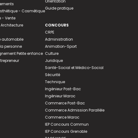
Orientation
tements
Guide pratique
 Esthétique - Cosmétique
- Vente
 Architecture
CONCOURS
CRPE
 automobile
Administration
 la personne
Animation-Sport
ement Petite enfance
Culture
ntrepreneur
Juridique
Santé-Social et Médico-Social
Sécurité
Technique
Ingénieur Post-Bac
Ingénieur Maroc
Commerce Post-Bac
Commerce Admission Parallèle
Commerce Maroc
IEP Concours Commun
IEP Concours Grenoble