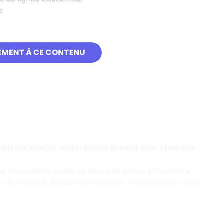
.
 d'une colonne de table.
EMENT À CE CONTENU
 que les valeurs redondantes doivent être éliminées
. Les valeurs nulles ne sont pas prises en compte,
la valeur 0, les autres fonctions renvoyant la valeur