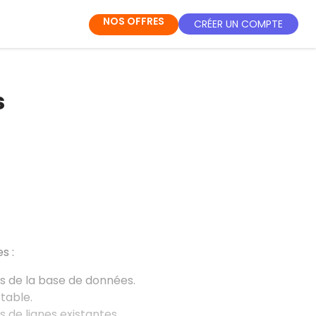
NOS OFFRES
CRÉER UN COMPTE
s
s :
s de la base de données.
table.
 de lignes existantes.