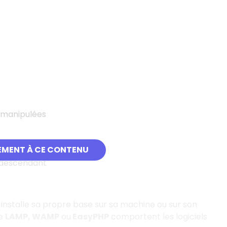
 manipulées
EMENT À CE CONTENU
u descendant
installe sa propre base sur sa machine ou sur son
ue
LAMP, WAMP
ou
EasyPHP
comportent les logiciels