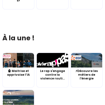
EF
À la une !
🤖 Maitrise et
Le rap s'engage
⚡Découvre les
apprivoise l’IA
contre la
métiers de
violence routi...
l'énergie