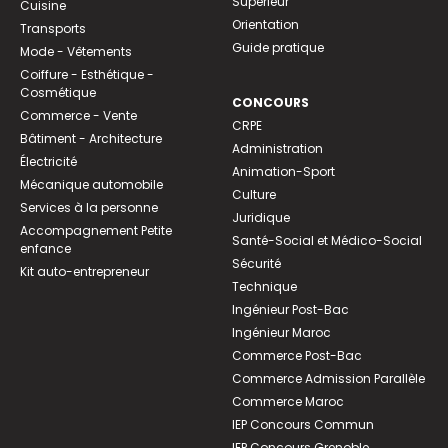
Supérieur
Cuisine
Orientation
Transports
Guide pratique
Mode - Vêtements
Coiffure - Esthétique -
Cosmétique
CONCOURS
Commerce - Vente
CRPE
Bâtiment - Architecture
Administration
Électricité
Animation-Sport
Mécanique automobile
Culture
Services à la personne
Juridique
Accompagnement Petite
Santé-Social et Médico-Social
enfance
Sécurité
Kit auto-entrepreneur
Technique
Ingénieur Post-Bac
Ingénieur Maroc
Commerce Post-Bac
Commerce Admission Parallèle
Commerce Maroc
IEP Concours Commun
IEP Concours Grenoble