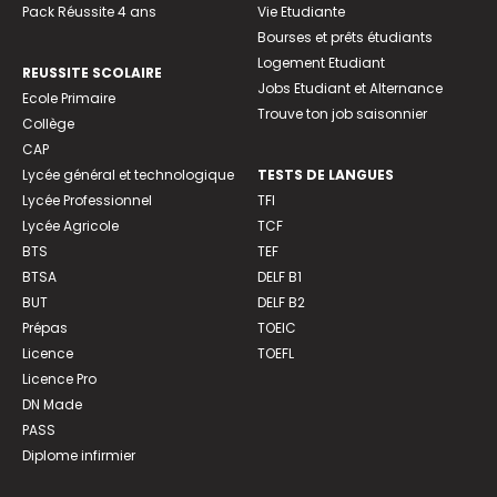
Pack Réussite 4 ans
Vie Etudiante
Bourses et prêts étudiants
Logement Etudiant
REUSSITE SCOLAIRE
Jobs Etudiant et Alternance
Ecole Primaire
Trouve ton job saisonnier
Collège
CAP
Lycée général et technologique
TESTS DE LANGUES
Lycée Professionnel
TFI
Lycée Agricole
TCF
BTS
TEF
BTSA
DELF B1
BUT
DELF B2
Prépas
TOEIC
Licence
TOEFL
Licence Pro
DN Made
PASS
Diplome infirmier