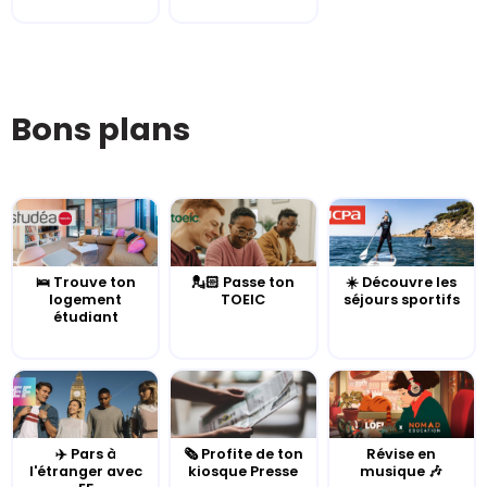
Bons plans
🛌 Trouve ton
💂🏻 Passe ton
☀️ Découvre les
logement
TOEIC
séjours sportifs
étudiant
✈️ Pars à
🗞️ Profite de ton
Révise en
l'étranger avec
kiosque Presse
musique 🎶