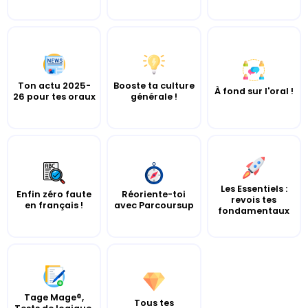
Ton actu 2025-
Booste ta culture
À fond sur l'oral !
26 pour tes oraux
générale !
Les Essentiels :
Enfin zéro faute
Réoriente-toi
revois tes
en français !
avec Parcoursup
fondamentaux
Tage Mage®,
Tous tes