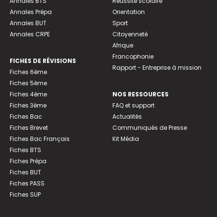
Annales BTS
Réussite scolaire
Annales Prépa
Orientation
Annales BUT
Sport
Annales CRPE
Citoyenneté
Afrique
Francophonie
FICHES DE RÉVISIONS
Rapport - Entreprise à mission
Fiches 6ème
Fiches 5ème
Fiches 4ème
NOS RESSOURCES
Fiches 3ème
FAQ et support
Fiches Bac
Actualités
Fiches Brevet
Communiqués de Presse
Fiches Bac Français
Kit Média
Fiches BTS
Fiches Prépa
Fiches BUT
Fiches PASS
Fiches SUP