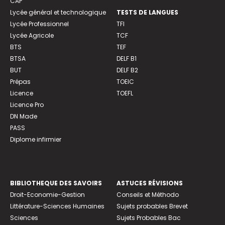
CAP
Lycée général et technologique
TESTS DE LANGUES
Lycée Professionnel
TFI
Lycée Agricole
TCF
BTS
TEF
BTSA
DELF B1
BUT
DELF B2
Prépas
TOEIC
Licence
TOEFL
Licence Pro
DN Made
PASS
Diplome infirmier
BIBLIOTHEQUE DES SAVOIRS
ASTUCES RÉVISIONS
Droit-Economie-Gestion
Conseils et Méthodo
Littérature-Sciences Humaines
Sujets probables Brevet
Sciences
Sujets Probables Bac