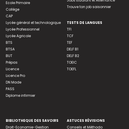
Jobs Etudiant et Alternance
Ecole Primaire
Trouve ton job saisonnier
Collège
CAP
Lycée général et technologique
TESTS DE LANGUES
Lycée Professionnel
TFI
Lycée Agricole
TCF
BTS
TEF
BTSA
DELF B1
BUT
DELF B2
Prépas
TOEIC
Licence
TOEFL
Licence Pro
DN Made
PASS
Diplome infirmier
BIBLIOTHEQUE DES SAVOIRS
ASTUCES RÉVISIONS
Droit-Economie-Gestion
Conseils et Méthodo