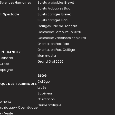
e-Sciences Humaines
Sujets probables Brevet
Sujets Probables Bac
n-Spectacle
Sujets corrigés Brevet
Sujets corrigés Bac
Corrigés Bac de Français
Calendrier Parcoursup 2026
Calendrier vacances scolaires
Orientation Post Bac
Orientation Post Collège
 L’ÉTRANGER
Mon master
u Canada
Grand Oral 2026
Suisse
 Espagne
BLOG
Collège
EQUE DES TECHNIQUES
Lycée
Supérieur
Orientation
tements
Guide pratique
 Esthétique - Cosmétique
- Vente