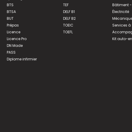
BTS
TEF
Bâtiment -
BTSA
DELF B1
Électricité
BUT
DELF B2
Mécanique
Prépas
TOEIC
Services à
Licence
TOEFL
Accompagn
Licence Pro
Kit auto-e
DN Made
PASS
Diplome infirmier