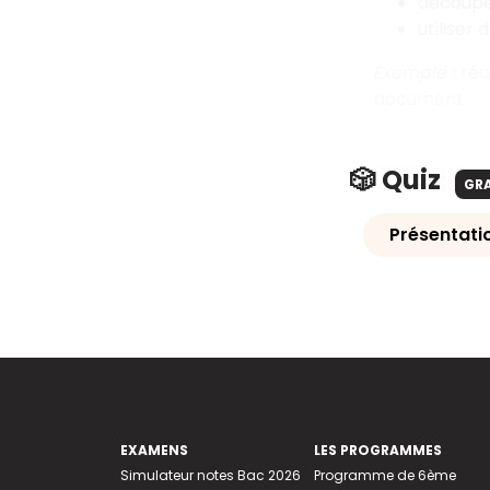
découper
utiliser
Exemple :
réac
document.
🎲 Quiz
GR
Présentati
EXAMENS
LES PROGRAMMES
Simulateur notes Bac 2026
Programme de 6ème