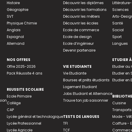
Histoire
Découvrir les diplômes
Littératur
Géographie
Découvrir les formations
Sciences
SVT
Découvrir les métiers
Arts-Desig
Physique Chimie
Découvrir les écoles
Santé
Anglais
Ecole de commerce
Social
Espagnol
Ecole de design
Sport
Allemand
Ecole d’ingénieur
Langues
Devenir partenaire
NOS OFFRES
ETUDIER À
Offre 2025-2026
VIE ETUDIANTE
Etudier a
Pack Réussite 4 ans
Vie Etudiante
Etudier en 
Bourses et prêts étudiants
Etudier en
Logement Etudiant
REUSSITE SCOLAIRE
Jobs Etudiant et Alternance
Ecole Primaire
BIBLIOTH
sion
Trouve ton job saisonnier
Collège
Cuisine
CAP
Transports
Lycée général et technologique
TESTS DE LANGUES
Mode - Vê
Lycée Professionnel
TFI
Coiffure -
Lycée Agricole
TCF
Commerce 