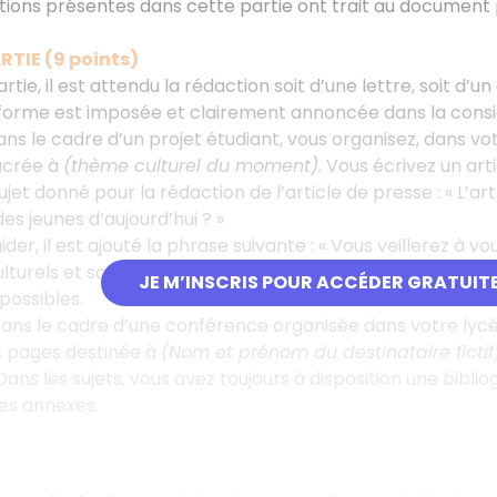
stions présentes dans cette partie ont trait au document
RTIE (9 points)
tie, il est attendu la rédaction soit d’une lettre, soit d’un
 forme est imposée et clairement annoncée dans la consi
ns le cadre d’un projet étudiant, vous organisez, dans vo
acrée à
(thème culturel du moment).
Vous écrivez un arti
et donné pour la rédaction de l’article de presse : « L’art
es jeunes d’aujourd’hui ? »
aider, il est ajouté la phrase suivante : « Vous veillerez 
turels et socio-économiques précis. » Cela vous rappelle 
JE M’INSCRIS POUR ACCÉDER GRATUIT
possibles.
ans le cadre d’une conférence organisée dans votre lyc
is pages destinée à
(Nom et prénom du destinataire fictif
ans les sujets, vous avez toujours à disposition une bib
des annexes.