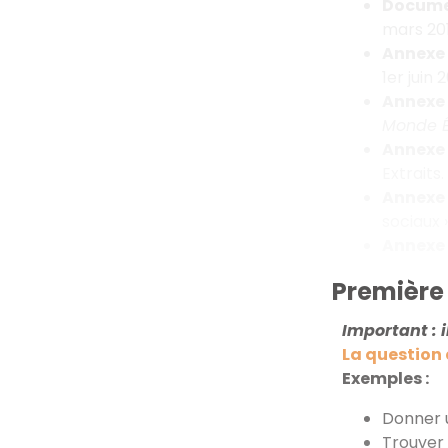
Documen
mars 201
Annexe 1
1er juin 2
Annexe 2
Monde 
Annexe 3
Extraits.
Annexe 
sociaux 
Annexe 5
Première 
Important : i
La question d
Exemples :
Donner u
Trouver 