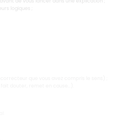
avant de vous lancer dans une explication ;
urs logiques ;
correcteur que vous avez compris le sens) ;
, fait douter, remet en cause…).
l.