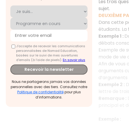
Les trois que
sujet.
DEUXIÈME PA
Dans cette par
étudiants. La
Exemple 1 :
Da
débats cons
J'accepte de recevoir les communications
Exemple de suj
personnalisées de Nomad Education,
basées sur le suivi de mes ouvertures
mode de vie d
d'emails (à l’aide de pixels).
En savoir plus
Afin de vous 
Recevoir la newsletter
arguments cul
d’arguments 
Nous ne partagerons jamais vos données
Exemple 2 :
D
personnelles avec des tiers. Consultez notre
lettre de tro
Politique de confidentialité
pour plus
d’informations.
Remarque :
D
principal et 
Exemple :