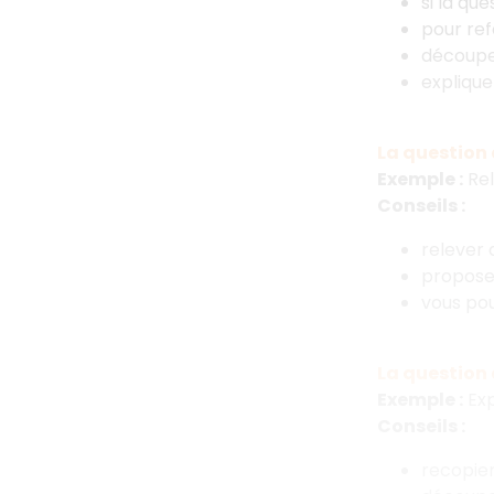
si la qu
pour ref
découpe
explique
La question 
Exemple :
Rel
Conseils :
relever 
proposer
vous pou
La question
Exemple :
Exp
Conseils :
recopier