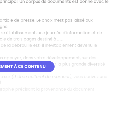
 principal. Un corpus de documents est donné avec le
 article de presse. Le choix n’est pas laissé aux
gne.
tre établissement, une journée d’information et de
cle de trois pages destiné à ……..
 de la débrouille est-il inévitablement devenu le
à vous appuyer, dans votre développement, sur des
de bien penser à mobiliser la plus grande diversité
EMENT À CE CONTENU
ée sur
(thème culturel du moment)
, vous écrivez une
)
.
liographie précisant la provenance du document