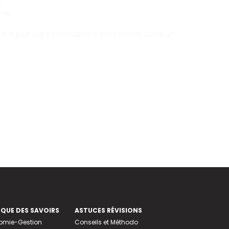
 ;
ns.
tre à jour les informations contenues dans un
EQUE DES SAVOIRS
ASTUCES RÉVISIONS
nomie-Gestion
Conseils et Méthodo