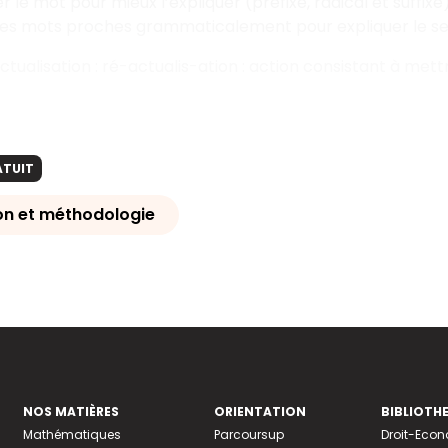
 le mot pour mieux l’expliquer (préfixe, radical et suffixe)
 des mots proches grammaticalement pour expliquer le se
tualisation : ré-actualis-ation : action consistant à met
ATUIT
on et méthodologie
NOS MATIÈRES
ORIENTATION
BIBLIOTH
Mathématiques
Parcoursup
Droit-Eco