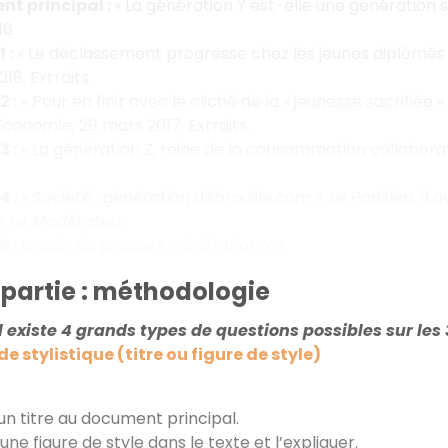
t principal :
« La génération Y est-elle une génération s
6.
 :
« Le déclassement progresse chez les jeunes diplômés 
018. Extraits.
 :
« Pour en finir avec le cliché de la « jeunesse sacrifiée
Économie
, 28 mars 2017. Extraits.
 :
« La génération Z, reine de la consommation collaborative
4 :
« Société : génération débrouille.com »,
Le Parisien
, 9 a
»,
Le Modérateur.
 :
Dessin de presse « Génération Y ».
partie : méthodologie
l existe 4 grands types de questions possibles sur les
e stylistique (titre ou figure de style)
n titre au document principal.
une figure de style dans le texte et l’expliquer.