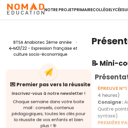
NOTRE PROJET
PRIMAIRE
COLLÈGE
LYCÉE
SU
Présent
BTSA Anabiotec 2ème année
>
M21/22 - Expression française et
culture socio-économique
📝 Mini-c
Présentat
💌 Premier pas vers la réussite
ÉPREUVE N°1
Inscrivez-vous à notre newsletter !
4 heures)
Consigne :
Au
Chaque semaine dans votre boite
mail : conseils, contenus
Quatre points
pédagogiques, toutes les clés pour
syntaxe).
la réussite de vos enfants et bien
PREMIÈRE PAR
plus ! 🎯