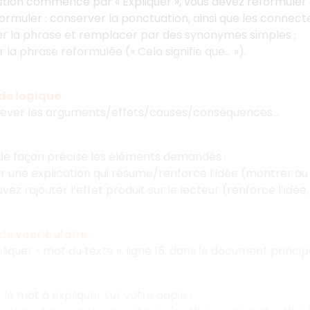
estion commence par « Expliquer », vous devez reformuler 
ormuler : conserver la ponctuation, ainsi que les connecte
r la phrase et remplacer par des synonymes simples ;
r la phrase reformulée (« Cela signifie que… »).
de logique
ever les arguments/effets/causes/conséquences…
de façon précise les éléments demandés ;
 une explication qui résume/renforce l’idée (montrer au 
vez rajouter l’effet produit sur le lecteur (renforce l’idée
 de vocabulaire
liquer « mot du texte », ligne 15, dans le document principa
 le mot à expliquer sur votre copie ;