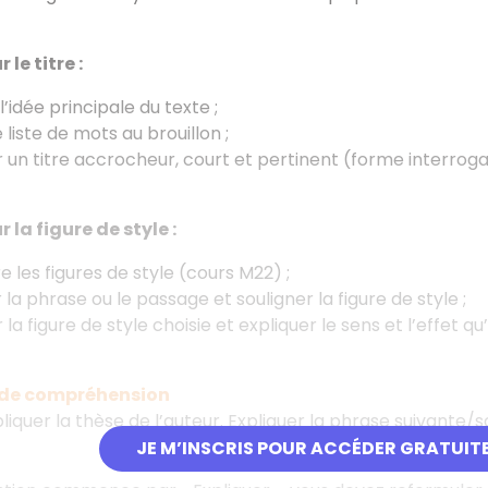
le titre :
l’idée principale du texte ;
 liste de mots au brouillon ;
 un titre accrocheur, court et pertinent (forme interroga
 la figure de style :
e les figures de style (cours M22) ;
 la phrase ou le passage et souligner la figure de style ;
 figure de style choisie et expliquer le sens et l’effet qu’
 de compréhension
liquer la thèse de l’auteur. Expliquer la phrase suivante/s
JE M’INSCRIS POUR ACCÉDER GRATUIT