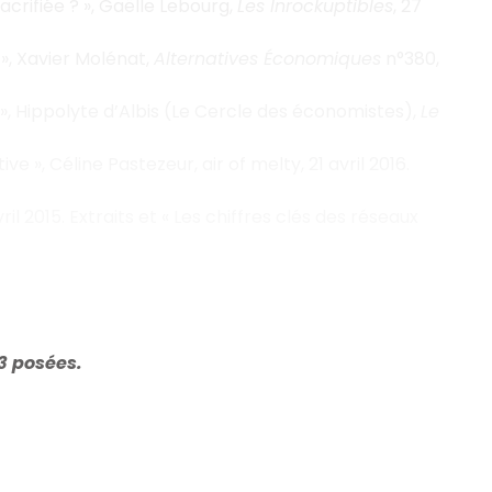
acrifiée ? », Gaëlle Lebourg,
Les Inrockuptibles
, 27
», Xavier Molénat,
Alternatives Économiques
n°380,
 » », Hippolyte d’Albis (Le Cercle des économistes),
Le
 », Céline Pastezeur, air of melty, 21 avril 2016.
vril 2015. Extraits et « Les chiffres clés des réseaux
 3 posées.