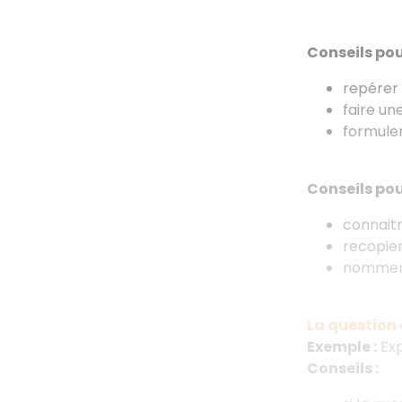
Conseils pour 
repérer 
faire une
formuler
Conseils pour
connaitr
recopier
nommer la
La question
Exemple :
Exp
Conseils :