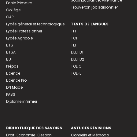
Jobs Etudiant et Alternance
Ecole Primaire
Trouve ton job saisonnier
Collège
CAP
Lycée général et technologique
TESTS DE LANGUES
Lycée Professionnel
TFI
Lycée Agricole
TCF
BTS
TEF
BTSA
DELF B1
BUT
DELF B2
Prépas
TOEIC
Licence
TOEFL
Licence Pro
DN Made
PASS
Diplome infirmier
BIBLIOTHEQUE DES SAVOIRS
ASTUCES RÉVISIONS
Droit-Economie-Gestion
Conseils et Méthodo