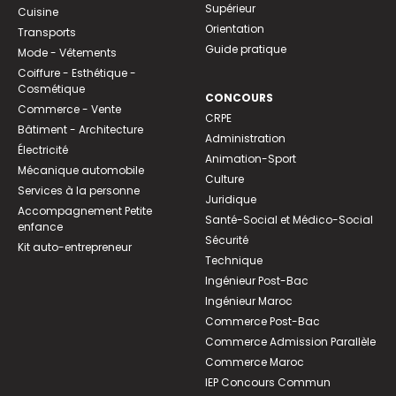
Supérieur
Cuisine
Orientation
Transports
Guide pratique
Mode - Vêtements
Coiffure - Esthétique -
Cosmétique
CONCOURS
Commerce - Vente
CRPE
Bâtiment - Architecture
Administration
Électricité
Animation-Sport
Mécanique automobile
Culture
Services à la personne
Juridique
Accompagnement Petite
Santé-Social et Médico-Social
enfance
Sécurité
Kit auto-entrepreneur
Technique
Ingénieur Post-Bac
Ingénieur Maroc
Commerce Post-Bac
Commerce Admission Parallèle
Commerce Maroc
IEP Concours Commun