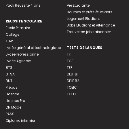
Pack Réussite 4 ans
Vie Etudiante
Bourses et prêts étudiants
Logement Etudiant
REUSSITE SCOLAIRE
Jobs Etudiant et Alternance
Ecole Primaire
Trouve ton job saisonnier
Collège
CAP
Lycée général et technologique
TESTS DE LANGUES
Lycée Professionnel
TFI
Lycée Agricole
TCF
BTS
TEF
BTSA
DELF B1
BUT
DELF B2
Prépas
TOEIC
Licence
TOEFL
Licence Pro
DN Made
PASS
Diplome infirmier