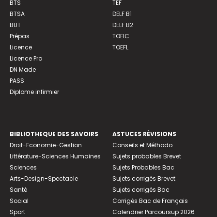
BTS
TEF
BTSA
DELF B1
BUT
DELF B2
Prépas
TOEIC
Licence
TOEFL
Licence Pro
DN Made
PASS
Diplome infirmier
BIBLIOTHEQUE DES SAVOIRS
ASTUCES RÉVISIONS
Droit-Economie-Gestion
Conseils et Méthodo
Littérature-Sciences Humaines
Sujets probables Brevet
Sciences
Sujets Probables Bac
Arts-Design-Spectacle
Sujets corrigés Brevet
Santé
Sujets corrigés Bac
Social
Corrigés Bac de Français
Sport
Calendrier Parcoursup 2026