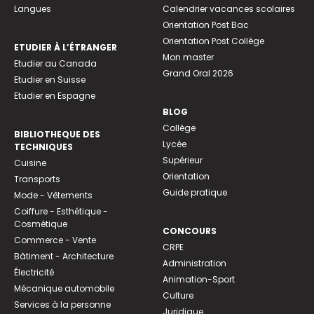
Langues
Calendrier vacances scolaires
Orientation Post Bac
Orientation Post Collège
ETUDIER À L’ÉTRANGER
Mon master
Etudier au Canada
Grand Oral 2026
Etudier en Suisse
Etudier en Espagne
BLOG
Collège
BIBLIOTHEQUE DES
Lycée
TECHNIQUES
Supérieur
Cuisine
Orientation
Transports
Guide pratique
Mode - Vêtements
Coiffure - Esthétique -
Cosmétique
CONCOURS
Commerce - Vente
CRPE
Bâtiment - Architecture
Administration
Électricité
Animation-Sport
Mécanique automobile
Culture
Services à la personne
Juridique