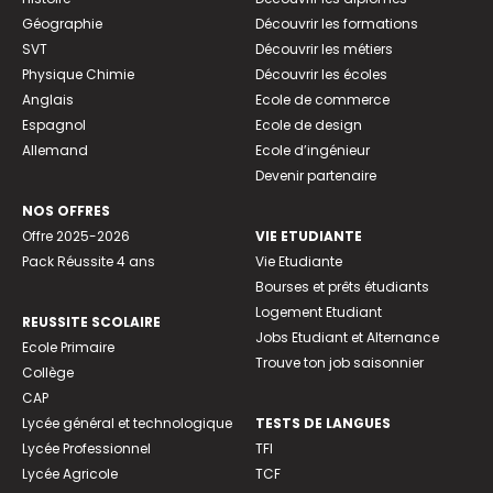
Géographie
Découvrir les formations
SVT
Découvrir les métiers
Physique Chimie
Découvrir les écoles
Anglais
Ecole de commerce
Espagnol
Ecole de design
Allemand
Ecole d’ingénieur
Devenir partenaire
NOS OFFRES
Offre 2025-2026
VIE ETUDIANTE
Pack Réussite 4 ans
Vie Etudiante
Bourses et prêts étudiants
Logement Etudiant
REUSSITE SCOLAIRE
Jobs Etudiant et Alternance
Ecole Primaire
Trouve ton job saisonnier
Collège
CAP
Lycée général et technologique
TESTS DE LANGUES
Lycée Professionnel
TFI
Lycée Agricole
TCF