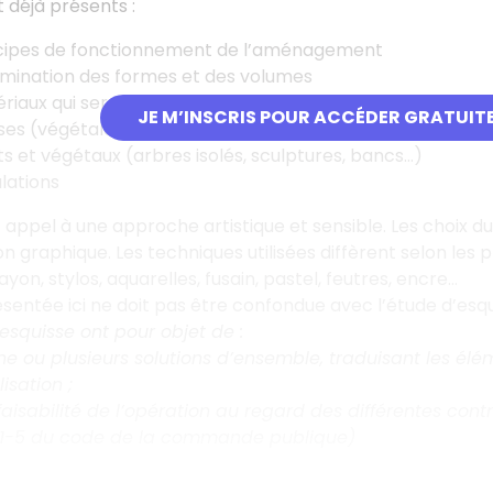
t déjà présents :
ncipes de fonctionnement de l’aménagement
rmination des formes et des volumes
riaux qui seront utilisés
JE M’INSCRIS POUR ACCÉDER GRATUIT
es (végétales, minérales, l’eau…)
ts et végétaux (arbres isolés, sculptures, bancs…)
ulations
it appel à une approche artistique et sensible. Les choix 
 graphique. Les techniques utilisées diffèrent selon les pro
on, stylos, aquarelles, fusain, pastel, feutres, encre…
ésentée ici ne doit pas être confondue avec l’étude d’esq
esquisse ont pour objet de :
ne ou plusieurs solutions d’ensemble, traduisant les é
isation ;
a faisabilité de l’opération au regard des différentes co
2171-5 du code de la commande publique)