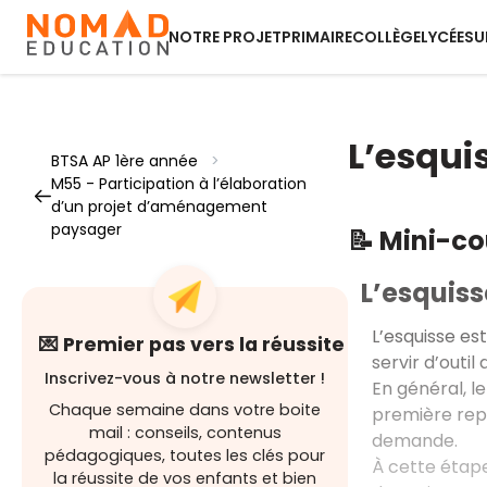
NOTRE PROJET
PRIMAIRE
COLLÈGE
LYCÉE
SU
L’esqui
BTSA AP 1ère année
>
M55 - Participation à l’élaboration
d’un projet d’aménagement
paysager
📝 Mini-c
L’esquiss
L’esquisse es
💌 Premier pas vers la réussite
servir d’outi
Inscrivez-vous à notre newsletter !
En général, l
Chaque semaine dans votre boite
première repr
mail : conseils, contenus
demande.
pédagogiques, toutes les clés pour
À cette étap
la réussite de vos enfants et bien