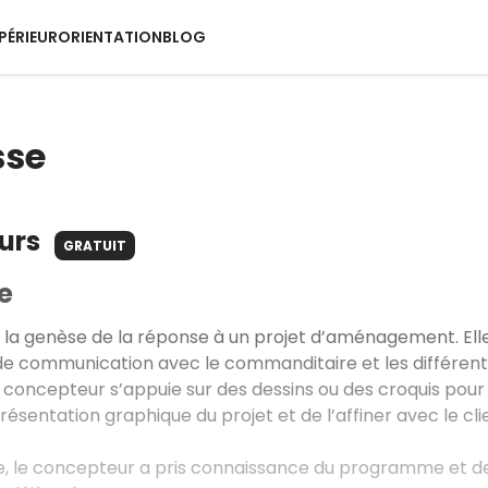
PÉRIEUR
ORIENTATION
BLOG
sse
ours
GRATUIT
e
t la genèse de la réponse à un projet d’aménagement. El
l de communication avec le commanditaire et les différent
e concepteur s’appuie sur des dessins ou des croquis pour 
ésentation graphique du projet et de l’affiner avec le cl
e, le concepteur a pris connaissance du programme et d