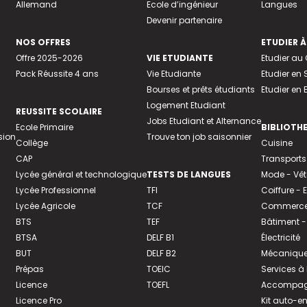
Allemand
Ecole d’ingénieur
Langues
Devenir partenaire
NOS OFFRES
ETUDIER À
Offre 2025-2026
VIE ETUDIANTE
Etudier a
Pack Réussite 4 ans
Vie Etudiante
Etudier en 
Bourses et prêts étudiants
Etudier en
Logement Etudiant
REUSSITE SCOLAIRE
Jobs Etudiant et Alternance
Ecole Primaire
BIBLIOTH
sion
Trouve ton job saisonnier
Collège
Cuisine
CAP
Transports
Lycée général et technologique
TESTS DE LANGUES
Mode - Vê
Lycée Professionnel
TFI
Coiffure -
Lycée Agricole
TCF
Commerce 
BTS
TEF
Bâtiment -
BTSA
DELF B1
Électricité
BUT
DELF B2
Mécanique
Prépas
TOEIC
Services à
Licence
TOEFL
Accompagn
Licence Pro
Kit auto-e