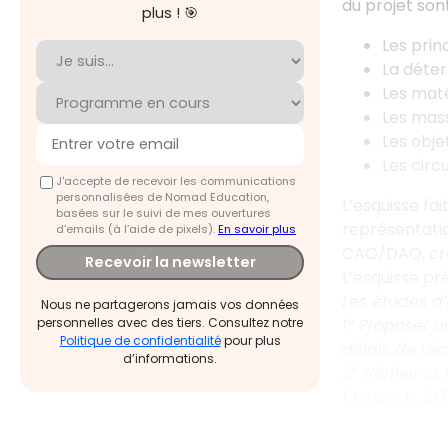
du projet son
plus ! 🎯
Les pri
La déte
Les maté
Les mass
Les obje
Les circ
J'accepte de recevoir les communications
personnalisées de Nomad Education,
L’esquisse fa
basées sur le suivi de mes ouvertures
représentation
d'emails (à l’aide de pixels).
En savoir plus
CAO/DAO, cray
Recevoir la newsletter
L’esquisse pr
Les études d’
Nous ne partagerons jamais vos données
1° Proposer u
personnelles avec des tiers. Consultez notre
Politique de confidentialité
pour plus
délais de réal
d’informations.
2° Vérifier l
(Article D. 