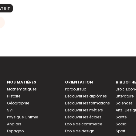
ATUIT
NOS MATIÈRES
ORIENTATION
BIBLIOTH
Mathématiques
Parcoursup
Droit-Eco
Histoire
Découvrir les diplômes
Littératur
Géographie
Découvrir les formations
Sciences
SVT
Découvrir les métiers
Arts-Desig
Physique Chimie
Découvrir les écoles
Santé
Anglais
Ecole de commerce
Social
Espagnol
Ecole de design
Sport