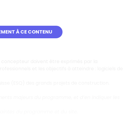
EMENT À CE CONTENU
du concepteur doivent être exprimés par la
fessionnels et les objectifs à atteindre : logiciels de
uisse (ESQ) des grands projets de construction.
léments majeurs du programme, et d’en indiquer les
ntraintes du programme et du site.