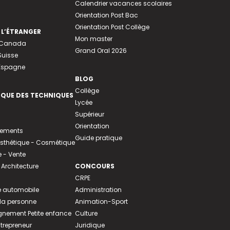
Calendrier vacances scolaires
Orientation Post Bac
Orientation Post Collège
 L’ÉTRANGER
Mon master
u Canada
Grand Oral 2026
Suisse
 Espagne
BLOG
Collège
EQUE DES TECHNIQUES
Lycée
Supérieur
Orientation
tements
Guide pratique
 Esthétique - Cosmétique
- Vente
 Architecture
CONCOURS
CRPE
 automobile
Administration
 la personne
Animation-Sport
ement Petite enfance
Culture
ntrepreneur
Juridique