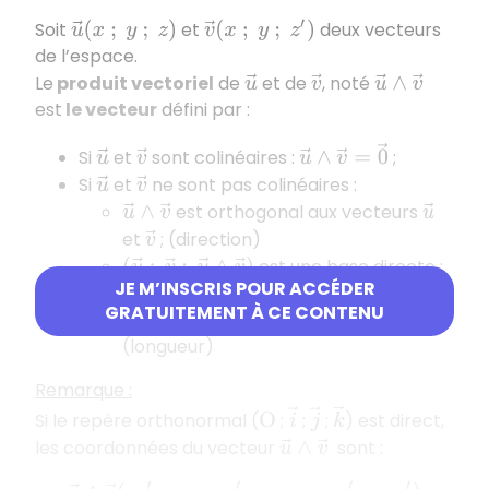
Soit
et
deux vecteurs
u
→
(
x
;
y
;
z
)
v
→
(
x
;
y
;
z
′
)
de l’espace.
Le
produit vectoriel
de
et de
, noté
u
→
v
→
u
→
∧
v
→
est
le vecteur
défini par :
u
→
∧
v
→
=
0
→
Si
et
sont colinéaires :
;
u
→
v
→
Si
et
ne sont pas colinéaires :
u
→
v
→
est orthogonal aux vecteurs
u
→
∧
v
→
u
→
et
; (direction)
v
→
est une base directe ;
(
u
→
;
v
→
;
u
→
∧
v
→
)
JE M’INSCRIS POUR ACCÉDER
(sens)
GRATUITEMENT À CE CONTENU
.
‖
u
→
∧
v
→
‖
=
‖
u
→
‖
‖
v
→
‖
sin
(
u
→
;
v
→
)
(longueur)
Remarque :
i
→
j
→
k
→
Si le repère orthonormal (
;
;
;
) est direct,
O
les coordonnées du vecteur
sont :
u
→
∧
v
→