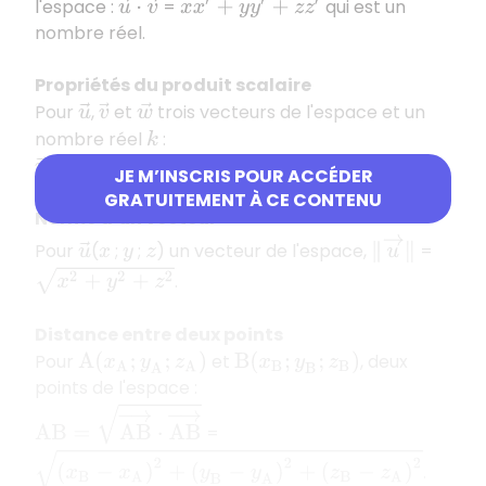
l'espace :
=
qui est un
u
→
⋅
v
→
x
x
′
+
y
y
′
+
z
z
′
nombre réel.
Propriétés du produit scalaire
Pour
,
et
trois vecteurs de l'espace et un
u
→
v
→
w
→
nombre réel
:
k
=
;
=
.
u
→
⋅
v
→
v
→
⋅
u
→
(
k
u
→
)
⋅
v
→
u
→
⋅
(
k
v
→
=
)
k
(
u
→
⋅
v
→
)
JE M’INSCRIS POUR ACCÉDER
GRATUITEMENT À CE CONTENU
Norme d’un vecteur
‖
u
→
‖
Pour
(
;
;
) un vecteur de l'espace,
=
u
→
x
y
z
x
2
+
y
2
+
z
2
.
Distance entre deux points
Pour
et
, deux
A
(
x
A
;
y
A
;
z
A
)
B
(
x
B
;
y
B
;
z
B
)
points de l'espace :
A
B
=
A
B
→
⋅
A
B
→
=
(
x
B
−
x
A
)
2
+
(
y
B
−
y
A
)
2
+
(
z
B
−
z
A
)
2
.