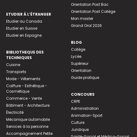
Orientation Post Bac
Orientation Post Collège
ETUDIER À L’ÉTRANGER
Mon master
Etudier au Canada
Grand Oral 2026
Etudier en Suisse
Etudier en Espagne
BLOG
Collège
BIBLIOTHEQUE DES
Lycée
TECHNIQUES
Supérieur
Cuisine
Orientation
Transports
Guide pratique
Mode - Vêtements
Coiffure - Esthétique -
Cosmétique
CONCOURS
Commerce - Vente
CRPE
Bâtiment - Architecture
Administration
Électricité
Animation-Sport
Mécanique automobile
Culture
Services à la personne
Juridique
Accompagnement Petite
Santé-Social et Médico-Social