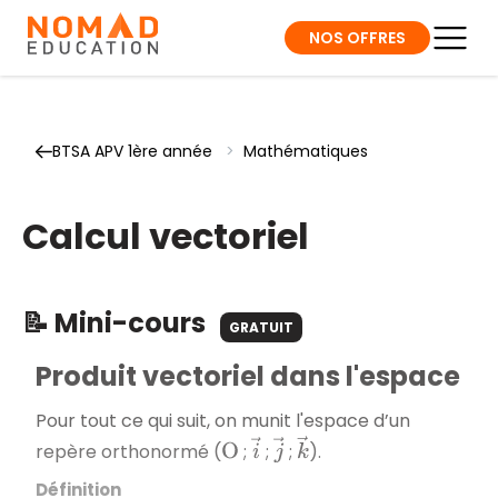
NOS OFFRES
BTSA APV 1ère année
>
Mathématiques
Calcul vectoriel
📝 Mini-cours
GRATUIT
Produit vectoriel dans l'espace
Pour tout ce qui suit, on munit l'espace d’un
i
→
j
→
k
→
repère orthonormé (
;
;
;
).
O
Définition