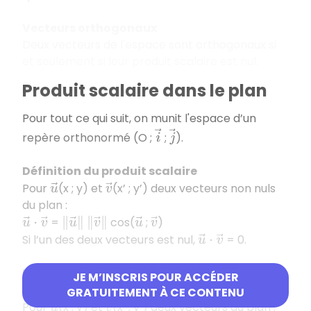
Vecteurs orthogonaux
Deux vecteurs de l'espace sont orthogonaux si
et seulement si leur produit scalaire est nul.
Produit scalaire dans le plan
Pour tout ce qui suit, on munit l'espace d’un
i
→
j
→
repère orthonormé (O ;
;
).
Définition du produit scalaire
Pour
(x ; y) et
(x’ ; y’) deux vecteurs non nuls
u
→
v
→
du plan :
=
cos(
;
)
u
→
⋅
v
→
‖
u
→
‖
‖
v
→
‖
u
→
v
→
Si l’un des deux vecteurs est nul,
= 0.
u
→
⋅
v
→
Expression analytique du produit scalaire
JE M’INSCRIS POUR ACCÉDER
dans un repère orthonormé
GRATUITEMENT À CE CONTENU
Pour
(x ; y) et
(x’ ; y’) deux vecteurs du plan :
u
→
v
→