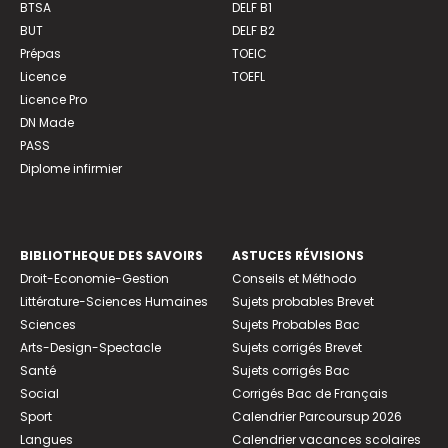
BTSA
DELF B1
BUT
DELF B2
Prépas
TOEIC
Licence
TOEFL
Licence Pro
DN Made
PASS
Diplome infirmier
BIBLIOTHEQUE DES SAVOIRS
ASTUCES RÉVISIONS
Droit-Economie-Gestion
Conseils et Méthodo
Littérature-Sciences Humaines
Sujets probables Brevet
Sciences
Sujets Probables Bac
Arts-Design-Spectacle
Sujets corrigés Brevet
Santé
Sujets corrigés Bac
Social
Corrigés Bac de Français
Sport
Calendrier Parcoursup 2026
Langues
Calendrier vacances scolaires