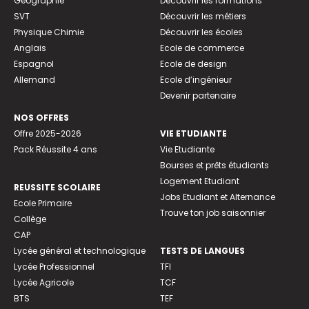
Géographie
Découvrir les formations
SVT
Découvrir les métiers
Physique Chimie
Découvrir les écoles
Anglais
Ecole de commerce
Espagnol
Ecole de design
Allemand
Ecole d’ingénieur
Devenir partenaire
NOS OFFRES
Offre 2025-2026
VIE ETUDIANTE
Pack Réussite 4 ans
Vie Etudiante
Bourses et prêts étudiants
Logement Etudiant
REUSSITE SCOLAIRE
Jobs Etudiant et Alternance
Ecole Primaire
Trouve ton job saisonnier
Collège
CAP
Lycée général et technologique
TESTS DE LANGUES
Lycée Professionnel
TFI
Lycée Agricole
TCF
BTS
TEF