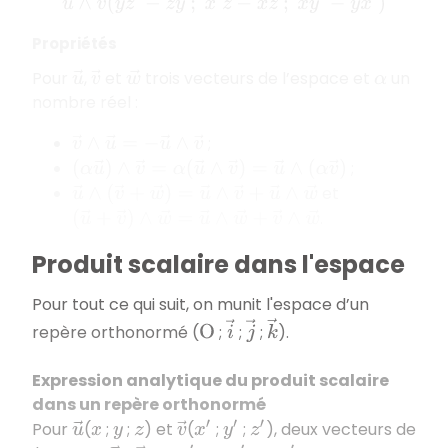
u
→
∧
v
→
(
y
z
′
−
z
y
;
x
′
z
−
x
z
;
x
y
′
−
y
x
′
)
Propriétés
Pour
,
et
trois vecteurs de l’espace et
un
u
→
v
→
w
→
α
nombre réel :
;
v
→
∧
u
→
=
−
u
→
∧
v
→
;
(
α
u
→
)
∧
v
→
=
α
(
u
→
∧
v
→
)
=
u
→
∧
(
α
v
→
)
et
u
→
∧
(
v
→
+
w
→
)
=
u
→
∧
v
→
+
u
→
∧
w
→
.
(
u
→
+
v
→
)
∧
w
→
=
u
→
∧
w
→
+
v
→
∧
w
→
Produit scalaire dans l'espace
Pour tout ce qui suit, on munit l'espace d’un
i
→
j
→
k
→
repère orthonormé (
;
;
;
).
O
Expression analytique du produit scalaire
dans un repère orthonormé
Pour
(
;
;
) et
(
;
;
), deux vecteurs de
u
→
x
y
z
v
→
x
′
y
′
z
′