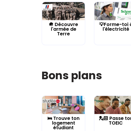
🪖 Découvre
💡Forme-toi 
l'armée de
l'électricité
Terre
Bons plans
🛌 Trouve ton
💂🏻 Passe to
logement
TOEIC
étudiant