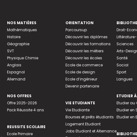
NOS MATIÈRES
ORIENTATION
BIBLIOTH
Mathématiques
Parcoursup
Droit-Eco
Histoire
Découvrir les diplômes
Littératur
Géographie
Découvrir les formations
Sciences
SVT
Découvrir les métiers
Arts-Desig
Physique Chimie
Découvrir les écoles
Santé
Anglais
Ecole de commerce
Social
Espagnol
Ecole de design
Sport
Allemand
Ecole d’ingénieur
Langues
Devenir partenaire
NOS OFFRES
ETUDIER À
Offre 2025-2026
VIE ETUDIANTE
Etudier a
Pack Réussite 4 ans
Vie Etudiante
Etudier en 
Bourses et prêts étudiants
Etudier en
Logement Etudiant
REUSSITE SCOLAIRE
Jobs Etudiant et Alternance
Ecole Primaire
BIBLIOTH