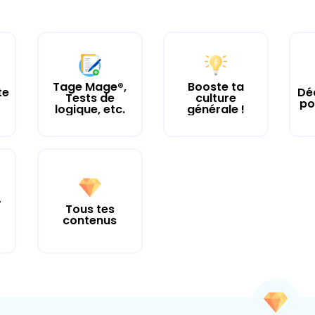
Tage Mage®,
Booste ta
te
Dé
Tests de
culture
po
logique, etc.
générale !
r
Tous tes
contenus