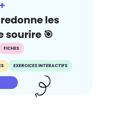
+
redonne les
 sourire 🎯
FICHES
ES
EXERCICES INTERACTIFS