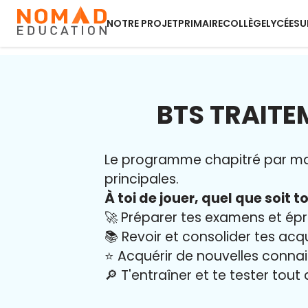
NOTRE PROJET
PRIMAIRE
COLLÈGE
LYCÉE
SU
BTS TRAITE
Le programme chapitré par mati
principales.
À toi de jouer, quel que soit to
🚀 Préparer tes examens et ép
📚 Revoir et consolider tes acq
⭐️ Acquérir de nouvelles conna
🔎 T'entraîner et te tester tout