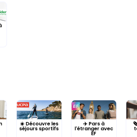
à
n
☀️ Découvre les
✈️ Pars à

séjours sportifs
l'étranger avec
t
EF