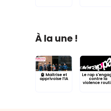
À la une !
🤖 Maitrise et
Le rap s'enga
apprivoise l’IA
contre la
violence routi.