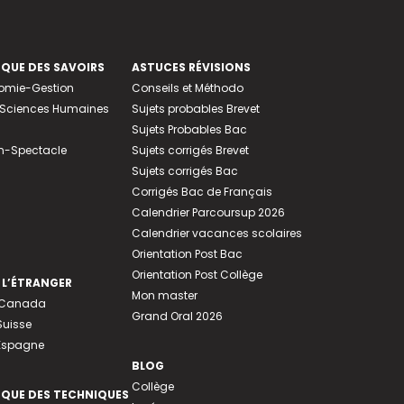
EQUE DES SAVOIRS
ASTUCES RÉVISIONS
nomie-Gestion
Conseils et Méthodo
e-Sciences Humaines
Sujets probables Brevet
Sujets Probables Bac
n-Spectacle
Sujets corrigés Brevet
Sujets corrigés Bac
Corrigés Bac de Français
Calendrier Parcoursup 2026
Calendrier vacances scolaires
Orientation Post Bac
Orientation Post Collège
 L’ÉTRANGER
Mon master
u Canada
Grand Oral 2026
Suisse
 Espagne
BLOG
Collège
EQUE DES TECHNIQUES