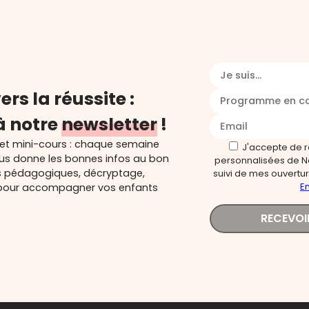
Je suis...
ers la réussite :
Programme en c
à notre
newsletter
!
 et mini-cours : chaque semaine
J'accepte de 
ous donne les bonnes infos au bon
personnalisées de N
s pédagogiques, décryptage,
suivi de mes ouverture
En
és pour accompagner vos enfants
RECEVOI