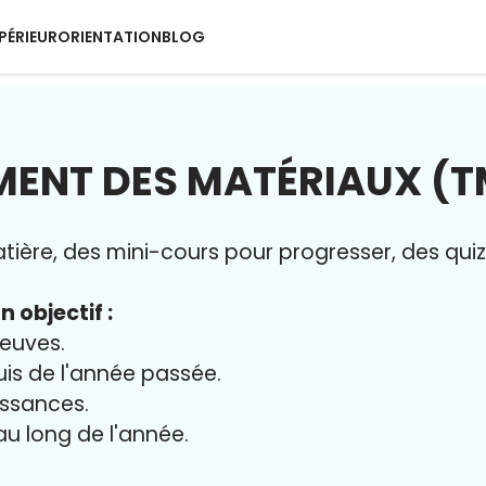
PÉRIEUR
ORIENTATION
BLOG
MENT DES MATÉRIAUX (T
ère, des mini-cours pour progresser, des quiz 
n objectif :
reuves.
uis de l'année passée.
issances.
 au long de l'année.