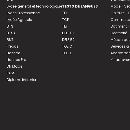
Lycée général et technologique
TESTS DE LANGUES
Mode - Vê
Lycée Professionnel
TFI
Coiffure -
Lycée Agricole
TCF
Commerce 
BTS
TEF
Bâtiment -
BTSA
DELF B1
Électricité
BUT
DELF B2
Mécanique
Prépas
TOEIC
Services à
Licence
TOEFL
Accompagn
Licence Pro
Kit auto-e
DN Made
PASS
Diplome infirmier