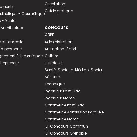
Orientation
tements
Guide pratique
 Esthétique - Cosmétique
- Vente
 Architecture
CONCOURS
CRPE
 automobile
Administration
 la personne
Animation-Sport
ement Petite enfance
Culture
ntrepreneur
Juridique
Santé-Social et Médico-Social
Sécurité
Technique
Ingénieur Post-Bac
Ingénieur Maroc
Commerce Post-Bac
Commerce Admission Parallèle
Commerce Maroc
IEP Concours Commun
IEP Concours Grenoble