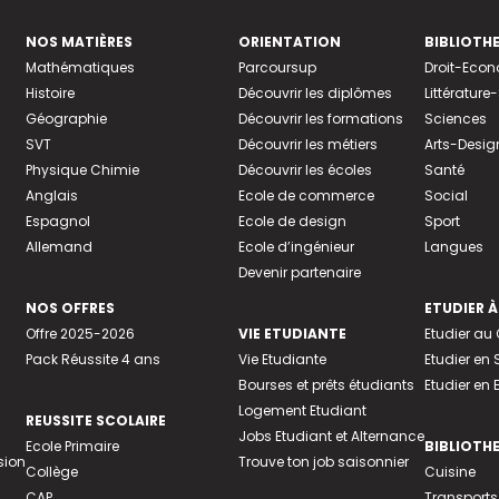
NOS MATIÈRES
ORIENTATION
BIBLIOTH
Mathématiques
Parcoursup
Droit-Eco
Histoire
Découvrir les diplômes
Littératur
Géographie
Découvrir les formations
Sciences
SVT
Découvrir les métiers
Arts-Desig
Physique Chimie
Découvrir les écoles
Santé
Anglais
Ecole de commerce
Social
Espagnol
Ecole de design
Sport
Allemand
Ecole d’ingénieur
Langues
Devenir partenaire
NOS OFFRES
ETUDIER À
Offre 2025-2026
VIE ETUDIANTE
Etudier a
Pack Réussite 4 ans
Vie Etudiante
Etudier en 
Bourses et prêts étudiants
Etudier en
Logement Etudiant
REUSSITE SCOLAIRE
Jobs Etudiant et Alternance
Ecole Primaire
BIBLIOTH
sion
Trouve ton job saisonnier
Collège
Cuisine
CAP
Transports