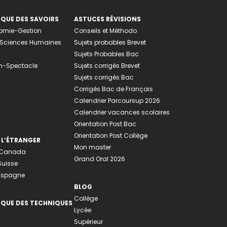
EQUE DES SAVOIRS
ASTUCES RÉVISIONS
nomie-Gestion
Conseils et Méthodo
e-Sciences Humaines
Sujets probables Brevet
Sujets Probables Bac
n-Spectacle
Sujets corrigés Brevet
Sujets corrigés Bac
Corrigés Bac de Français
Calendrier Parcoursup 2026
Calendrier vacances scolaires
Orientation Post Bac
Orientation Post Collège
 L’ÉTRANGER
Mon master
u Canada
Grand Oral 2026
Suisse
 Espagne
BLOG
Collège
EQUE DES TECHNIQUES
Lycée
Supérieur