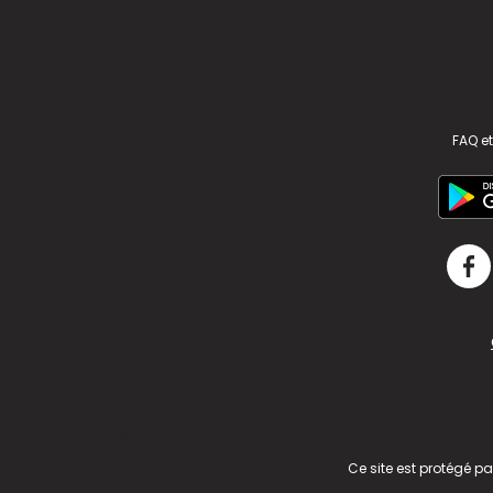
FAQ et
v2.311.4 US
Ce site est protégé p