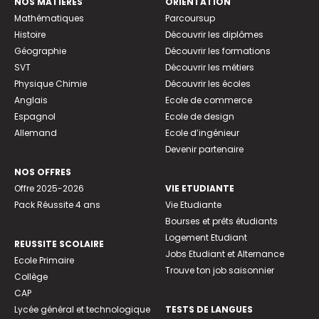
NOS MATIÈRES
ORIENTATION
Mathématiques
Parcoursup
Histoire
Découvrir les diplômes
Géographie
Découvrir les formations
SVT
Découvrir les métiers
Physique Chimie
Découvrir les écoles
Anglais
Ecole de commerce
Espagnol
Ecole de design
Allemand
Ecole d’ingénieur
Devenir partenaire
NOS OFFRES
Offre 2025-2026
VIE ETUDIANTE
Pack Réussite 4 ans
Vie Etudiante
Bourses et prêts étudiants
Logement Etudiant
REUSSITE SCOLAIRE
Jobs Etudiant et Alternance
Ecole Primaire
Trouve ton job saisonnier
Collège
CAP
Lycée général et technologique
TESTS DE LANGUES