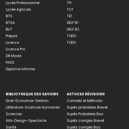
Lycée Professionnel
TFI
Lycée Agricole
TCF
BTS
TEF
BTSA
DELF B1
BUT
DELF B2
Prépas
TOEIC
Licence
TOEFL
Licence Pro
DN Made
PASS
Diplome infirmier
BIBLIOTHEQUE DES SAVOIRS
ASTUCES RÉVISIONS
Droit-Economie-Gestion
Conseils et Méthodo
Littérature-Sciences Humaines
Sujets probables Brevet
Sciences
Sujets Probables Bac
Arts-Design-Spectacle
Sujets corrigés Brevet
Santé
Sujets corrigés Bac