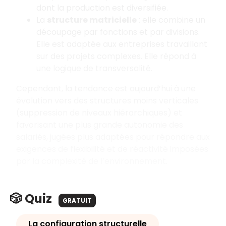
dont la production est diversifiée.
La
structure matricielle
: elle combine un
découpage par fonctions et par divisions.
Elle est adaptée aux entreprises travaillant
sur des projets complexes. Elle répond à
une logique de transversalité.
Cependant, la tendance est aujourd’hui à une
évolution vers des structures moins verticales
(suppression de niveaux hiérarchiques) et
favorisant une plus grande autonomie des
salariés, jugées plus adaptées pour répondre aux
exigences de flexibilité et de réactivité imposées
par la complexité de l’environnement.
🎲 Quiz
GRATUIT
La configuration structurelle