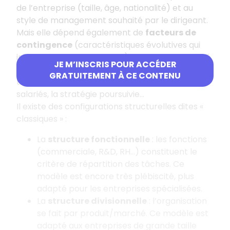
de l’entreprise (taille, âge, nationalité) et au
style de management souhaité par le dirigeant.
Mais elle dépend également de
facteurs de
contingence
(caractéristiques évolutives qui
influencent les entreprises) comme : l’instabilité
JE M’INSCRIS POUR ACCÉDER
de l’environnement, les innovations
GRATUITEMENT À CE CONTENU
technologiques, les nouvelles exigences des
salariés, la stratégie poursuivie…
Il existe des configurations structurelles dites «
classiques » :
La
structure fonctionnelle
: les fonctions
(commerciale, R&D, RH…) constituent le
critère de répartition des tâches. Ce
modèle est encore très plébiscité, plus
adapté pour les entreprises spécialisées.
La
structure divisionnelle
: l’organisation
se fait par produit/marché. Ce modèle est
adapté aux entreprises de grande taille