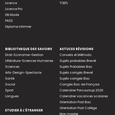
Licence
TOEFL
Licence Pro
DN Made
PASS
Diplome infirmier
BIBLIOTHEQUE DES SAVOIRS
ASTUCES RÉVISIONS
Droit-Economie-Gestion
Conseils et Méthodo
Littérature-Sciences Humaines
Sujets probables Brevet
Sciences
Sujets Probables Bac
Arts-Design-Spectacle
Sujets corrigés Brevet
Santé
Sujets corrigés Bac
Social
Corrigés Bac de Français
Sport
Calendrier Parcoursup 2026
Langues
Calendrier vacances scolaires
Orientation Post Bac
Orientation Post Collège
ETUDIER À L’ÉTRANGER
Mon master