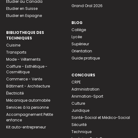
Etudier au Canada
Grand Oral 2026
Etudier en Suisse
Etudier en Espagne
BLOG
Collège
BIBLIOTHEQUE DES
Lycée
TECHNIQUES
Supérieur
Cuisine
Orientation
Transports
Guide pratique
Mode - Vêtements
Coiffure - Esthétique -
Cosmétique
CONCOURS
Commerce - Vente
CRPE
Bâtiment - Architecture
Administration
Électricité
Animation-Sport
Mécanique automobile
Culture
Services à la personne
Juridique
Accompagnement Petite
Santé-Social et Médico-Social
enfance
Sécurité
Kit auto-entrepreneur
Technique