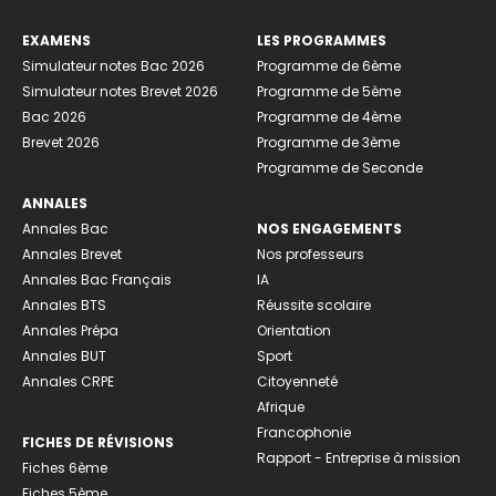
EXAMENS
LES PROGRAMMES
Simulateur notes Bac 2026
Programme de 6ème
Simulateur notes Brevet 2026
Programme de 5ème
Bac 2026
Programme de 4ème
Brevet 2026
Programme de 3ème
Programme de Seconde
ANNALES
Annales Bac
NOS ENGAGEMENTS
Annales Brevet
Nos professeurs
Annales Bac Français
IA
Annales BTS
Réussite scolaire
Annales Prépa
Orientation
Annales BUT
Sport
Annales CRPE
Citoyenneté
Afrique
Francophonie
FICHES DE RÉVISIONS
Rapport - Entreprise à mission
Fiches 6ème
Fiches 5ème