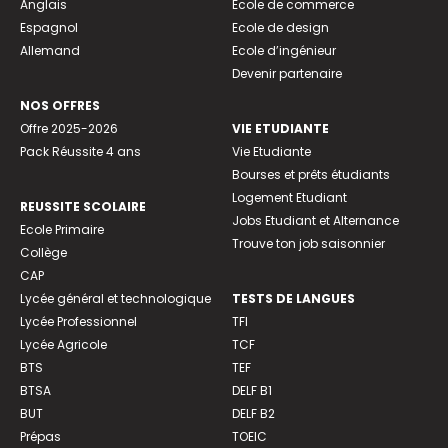
Anglais
Ecole de commerce
Espagnol
Ecole de design
Allemand
Ecole d’ingénieur
Devenir partenaire
NOS OFFRES
Offre 2025-2026
VIE ETUDIANTE
Pack Réussite 4 ans
Vie Etudiante
Bourses et prêts étudiants
Logement Etudiant
REUSSITE SCOLAIRE
Jobs Etudiant et Alternance
Ecole Primaire
Trouve ton job saisonnier
Collège
CAP
Lycée général et technologique
TESTS DE LANGUES
Lycée Professionnel
TFI
Lycée Agricole
TCF
BTS
TEF
BTSA
DELF B1
BUT
DELF B2
Prépas
TOEIC